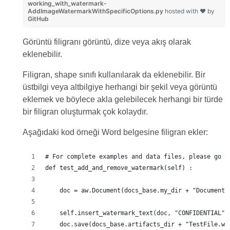
working_with_watermark-
AddImageWatermarkWithSpecificOptions.py
hosted with ❤ by
GitHub
Görüntü filigranı görüntü, dize veya akış olarak
eklenebilir.
Filigran, shape sınıfı kullanılarak da eklenebilir. Bir
üstbilgi veya altbilgiye herhangi bir şekil veya görüntü
eklemek ve böylece akla gelebilecek herhangi bir türde
bir filigran oluşturmak çok kolaydır.
Aşağıdaki kod örneği Word belgesine filigran ekler:
# For complete examples and data files, please go t
def test_add_and_remove_watermark(self) :
    doc = aw.Document(docs_base.my_dir + "Document.
    self.insert_watermark_text(doc, "CONFIDENTIAL")
    doc.save(docs_base.artifacts_dir + "TestFile.wa