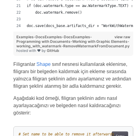
if (doc.watermark.type == aw.WatermarkType.TEXT) :
    doc.watermark.remove()
doc.save(docs_base.artifacts_dir + "WorkWithWaterma
Examples-DocsExamples-DocsExamples-
view raw
Programming with Documents-Working with Graphic Elements-
working_with_watermark-RemoveWatermarkFromDocument.py
hosted with ❤ by
GitHub
Filigranlar
Shape
sınıf nesnesi kullanılarak eklenirse,
filigranı bir belgeden kaldırmak için ekleme sırasında
yalnızca filigran şeklinin adını ayarlamanız ve ardından
filigran şeklini atanmış bir adla kaldırmanız gerekir.
Aşağıdaki kod örneği, filigran şeklinin adını nasıl
ayarlayacağınızı ve belgeden nasıl kaldıracağınızı
gösterir:
# Set name to be able to remove it afterwards