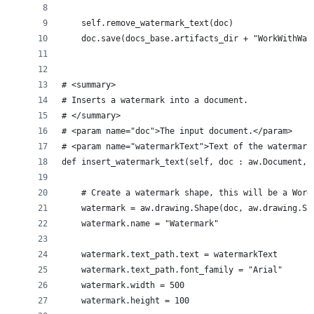
    self.remove_watermark_text(doc)
    doc.save(docs_base.artifacts_dir + "WorkWithWat
# <summary>
# Inserts a watermark into a document.
# </summary>
# <param name="doc">The input document.</param>
# <param name="watermarkText">Text of the watermark
def insert_watermark_text(self, doc : aw.Document, 
    # Create a watermark shape, this will be a Word
    watermark = aw.drawing.Shape(doc, aw.drawing.Sh
    watermark.name = "Watermark" 
    watermark.text_path.text = watermarkText
    watermark.text_path.font_family = "Arial"
    watermark.width = 500
    watermark.height = 100