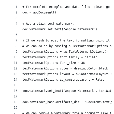
# For complete examples and data files, please go t
doc = aw.Document()
# Add a plain text watermark.
doc.watermark.set_text("Aspose Watermark")
# If we wish to edit the text formatting using it a
# we can do so by passing a TextWatermarkOptions ob
textWatermarkOptions = aw.TextWatermarkOptions()
textWatermarkOptions.font_family = "Arial"
textWatermarkOptions.font_size = 36
textWatermarkOptions.color = drawing.Color.black
textWatermarkOptions.layout = aw.WatermarkLayout.DI
textWatermarkOptions.is_semitrasparent = False
doc.watermark.set_text("Aspose Watermark", textWate
doc.save(docs_base.artifacts_dir + "Document.text_w
# We can remove a watermark from a document like th