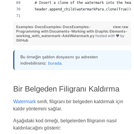
    # Insert a clone of the watermark into the head
    header.append_child(watermarkPara.clone(True))
Examples-DocsExamples-DocsExamples-
view raw
Programming with Documents-Working with Graphic Elements-
working_with_watermark-AddWatermark.py
hosted with ❤ by
GitHub
Bu örneğin şablon dosyasını şu adresten
indirebilirsiniz:
burada
.
Bir Belgeden Filigranı Kaldırma
Watermark
sınıfı, filigranı bir belgeden kaldırmak için
kaldır yöntemini sağlar.
Aşağıdaki kod örneği, belgelerden filigranın nasıl
kaldırılacağını gösterir: