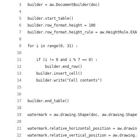
builder = aw.DocumentBuilder(doc)
builder.start_table()
builder.row_format.height = 100
builder.row_format.height_rule = aw.HeightRule.EXAC
for i in range(0, 31) :
    if (i != 0 and i % 7 == 0) :
        builder.end_row()
    builder.insert_cell()
    builder.write("Cell contents")
builder.end_table()
watermark = aw.drawing.Shape(doc, aw.drawing.ShapeT
watermark.relative_horizontal_position = aw.drawing
watermark.relative_vertical_position = aw.drawing.R