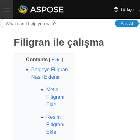
Türkçe
Toggle navigation
Ask AI
Filigran ile çalışma
Contents
[
Hide
]
Belgeye Filigran
Nasıl Eklenir
Metin
Filigranı
Ekle
Resim
Filigranı
Ekle