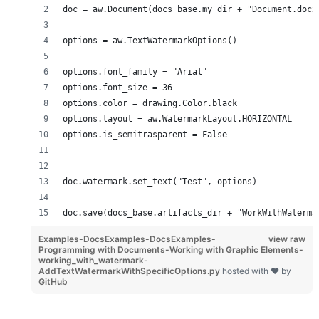
doc = aw.Document(docs_base.my_dir + "Document.docx
options = aw.TextWatermarkOptions()
options.font_family = "Arial"
options.font_size = 36
options.color = drawing.Color.black
options.layout = aw.WatermarkLayout.HORIZONTAL
options.is_semitrasparent = False
doc.watermark.set_text("Test", options)
doc.save(docs_base.artifacts_dir + "WorkWithWaterma
Examples-DocsExamples-DocsExamples-
view raw
Programming with Documents-Working with Graphic Elements-
working_with_watermark-
AddTextWatermarkWithSpecificOptions.py
hosted with ❤ by
GitHub