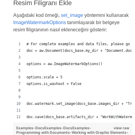
Resim Filigranı Ekle
Aşağıdaki kod örneği,
set_image
yöntemini kullanarak
ImageWatermarkOptions
tanımlayarak bir belgeye
resim filigranının nasıl ekleneceğini gösterir:
# For complete examples and data files, please go t
doc = aw.Document(docs_base.my_dir + "Document.docx
options = aw.ImageWatermarkOptions()
options.scale = 5
options.is_washout = False
doc.watermark.set_image(docs_base.images_dir + "Tra
doc.save(docs_base.artifacts_dir + "WorkWithWaterma
Examples-DocsExamples-DocsExamples-
view raw
Programming with Documents-Working with Graphic Elements-