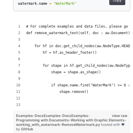
Copy
watermark
.
name
=
"WaterMark"
# For complete examples and data files, please go t
def remove_watermark_text(self, doc : aw.Document) 
    for hf in doc.get_child_nodes(aw.NodeType.HEADE
        hf = hf.as_header_footer()
        for shape in hf.get_child_nodes(aw.NodeType
            shape = shape.as_shape()
            if shape.name.find("WaterMark") >= 0 :
                shape.remove()
Examples-DocsExamples-DocsExamples-
view raw
Programming with Documents-Working with Graphic Elements-
working_with_watermark-RemoveWatermark.py
hosted with ❤
by
GitHub