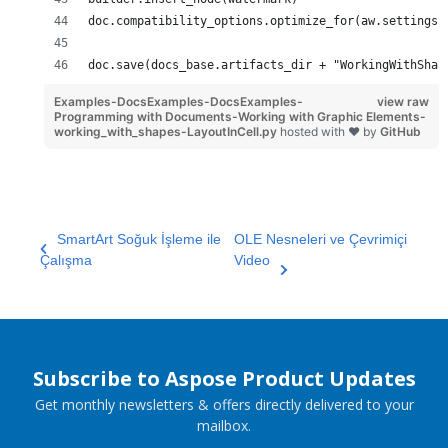
doc.compatibility_options.optimize_for(aw.settings.
doc.save(docs_base.artifacts_dir + "WorkingWithShap
Examples-DocsExamples-DocsExamples-
view raw
Programming with Documents-Working with Graphic Elements-
working_with_shapes-LayoutInCell.py
hosted with ❤ by
GitHub
SmartArt Soğuk İşleme ile
OLE Nesneleri ve Çevrimiçi
Çalışma
Video
Subscribe to Aspose Product Updates
Get monthly newsletters & offers directly delivered to your
mailbox.