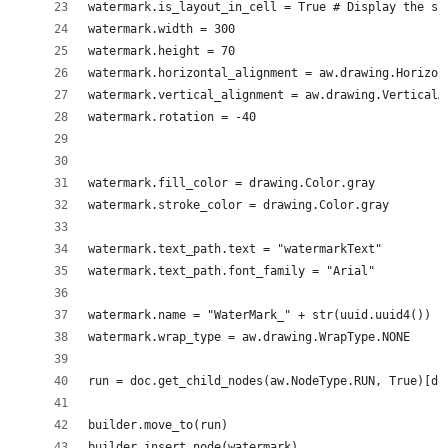
watermark.is_layout_in_cell = True # Display the sh
watermark.width = 300
watermark.height = 70
watermark.horizontal_alignment = aw.drawing.Horizon
watermark.vertical_alignment = aw.drawing.VerticalA
watermark.rotation = -40
watermark.fill_color = drawing.Color.gray
watermark.stroke_color = drawing.Color.gray
watermark.text_path.text = "watermarkText"
watermark.text_path.font_family = "Arial"
watermark.name = "WaterMark_" + str(uuid.uuid4())
watermark.wrap_type = aw.drawing.WrapType.NONE
run = doc.get_child_nodes(aw.NodeType.RUN, True)[do
builder.move_to(run)
builder.insert_node(watermark)