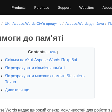
Products
Purchase
Support
Websites
About
e
UK - Aspose.Words Сім'я продуктів
Aspose.Words для Java
П
моги до пам'яті
Contents
[
Hide
]
Скільки пам’яті Aspose.Words Потрібні
Як розрахувати кількість пам’яті
Як розрахувати множник пам’яті Більшість
Точно
Дивитися ще
se.Words надає широкий спектр можливостей для роботи з 