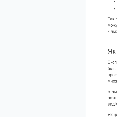
Так,
можу
кільк
Як
Експ
біль
прос
множ
Біль
розщ
виді
Якщо