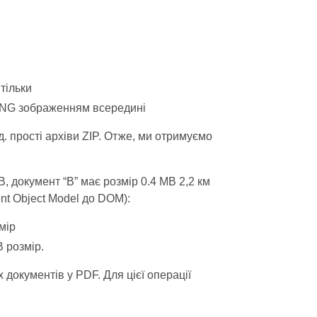
 тільки
 PNG зображенням всередині
д. прості архіви ZIP. Отже, ми отримуємо
, документ “B” має розмір 0.4 MB 2,2 км
t Object Model до DOM):
мір
 розмір.
 документів у PDF. Для цієї операції