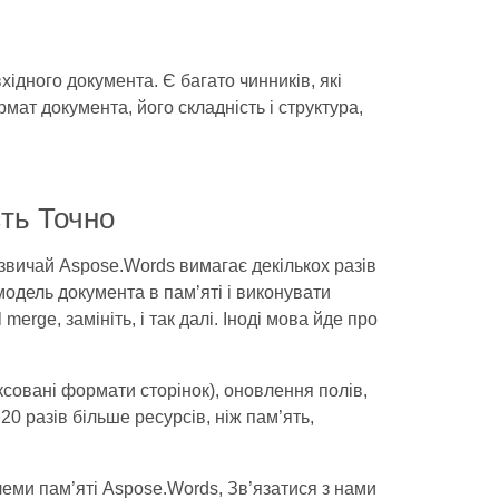
вхідного документа. Є багато чинників, які
мат документа, його складність і структура,
сть Точно
звичай Aspose.Words вимагає декількох разів
модель документа в пам’яті і виконувати
merge, замініть, і так далі. Іноді мова йде про
ксовані формати сторінок), оновлення полів,
0 разів більше ресурсів, ніж пам’ять,
ми пам’яті Aspose.Words, Зв’язатися з нами