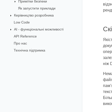
Примітки безпеки
відз
Як запустити приклади
ренд
Керівництво розробника
Low Code
Ск
AI - функціональні можливості
API Reference
Якіс
Про нас
доку
Технічна підтримка
опер
зале
ніж 
Нема
файл
пам’
текс
Біль
вико