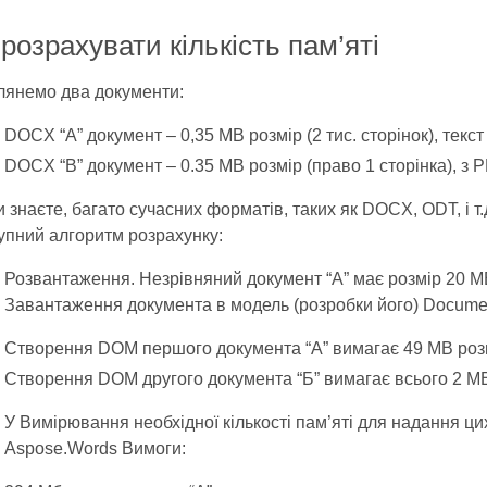
 розрахувати кількість пам’яті
лянемо два документи:
DOCX “A” документ – 0,35 MB розмір (2 тис. сторінок), текст
DOCX “B” документ – 0.35 MB розмір (право 1 сторінка), з
и знаєте, багато сучасних форматів, таких як DOCX, ODT, і т.
упний алгоритм розрахунку:
Розвантаження. Незрівняний документ “A” має розмір 20 MB
Завантаження документа в модель (розробки його) Documen
Створення DOM першого документа “А” вимагає 49 MB роз
Створення DOM другого документа “Б” вимагає всього 2 MB
У Вимірювання необхідної кількості пам’яті для надання цих
Aspose.Words Вимоги: