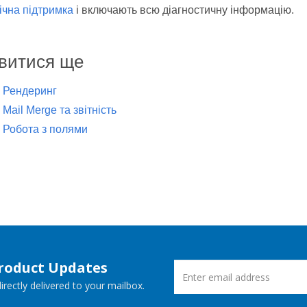
ічна підтримка
і включають всю діагностичну інформацію.
витися ще
Рендеринг
Mail Merge та звітність
Робота з полями
Product Updates
rectly delivered to your mailbox.