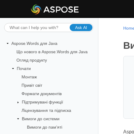
Ask AI
Hom
Ви
Aspose.Words для Java
Що нового в Aspose.Words для Java
Огляд продукту
Почати
Монтаж
Привіт світ
Формати документів
Підтримувані функції
Ліцензування та підписка
Вимоги до системи
Вимоги до пам'яті
Aspo