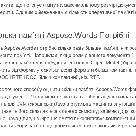
начити, що не існує ліміту на максимальному розмірі докум
ерити. Єдиним обмеженням є кількість оперативної пам’яті 
ільки пам’яті Aspose.Words Потрібні
ть Aspose.Words потрібно кілька разів більше пам’яті, ніж 
мента пам’яті. Наприклад, якщо розмір вашого документа 1
ативної пам’яті для побудови Document Object Model (Украї
жить від формату, оскільки деякі формати більш компактні, 
DOC і RTF, і DOC більш компактний, ніж RTF.
є точного способу оцінити скільки пам’яті Aspose.Words фа
у документа. Як ви можете знати Java зберігає дані в клас
ять для JVM (Українська)Java віртуальна машина) внутрішні 
т (навіть його складається з одного символу) займає додат
ше, Java Двигун збирання сміття використовує комплексний
нання збору пам’яті, що робить його важко визначити реаль