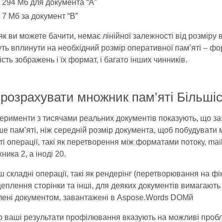
294 Мб для документа “А”
7 Мб за документ “B”
 як ви можете бачити, немає лінійної залежності від розміру 
ть вплинути на необхідний розмір оперативної пам’яті – фор
ість зображень і їх формат, і багато інших чинників.
 розрахувати множник пам’яті Більші
ерименти з тисячами реальних документів показують, що за
ше пам’яті, ніж середній розмір документа, щоб побудувати 
ті операції, такі як перетворення між форматами потоку, mail 
ника 2, а іноді 20.
ш складні операції, такі як рендерінг (перетворювання на фі
еплення сторінки та інші, для деяких документів вимагають 2
лені документом, завантажені в Aspose.Words DOMй
 ваші результати профілювання вказують на можливі пробле