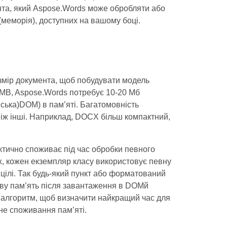
ента, який Aspose.Words може обробляти або
(меморія), доступних на вашому боці.
розмір документа, щоб побудувати модель
 MB, Aspose.Words потребує 10-20 Мб
нська)DOM) в пам’яті. Багатомовність
ніж інші. Наприклад, DOCX більш компактний,
ктично споживає під час обробки певного
ах, кожен екземпляр класу використовує певну
цілі. Так будь-який пункт або форматований
кову пам’ять після завантаження в DOMй
 алгоритм, щоб визначити найкращий час для
не споживання пам’яті.