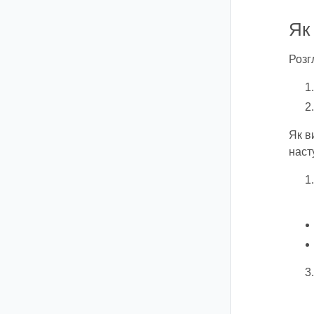
Як
Розг
Як в
наст