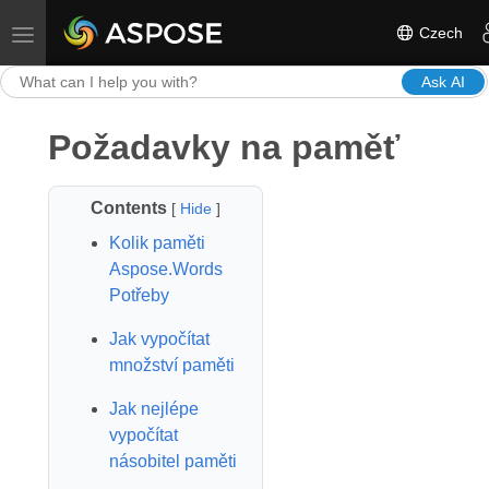
Czech
Toggle navigation
Ask AI
Požadavky na paměť
Contents
[
Hide
]
Kolik paměti
Aspose.Words
Potřeby
Jak vypočítat
množství paměti
Jak nejlépe
vypočítat
násobitel paměti