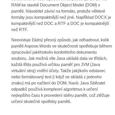
RAM ke stavbě Document Object Model (DOM) v
paměti. Násobitel závisí na formátu, protože některé
formáty jsou kompaktnější než jiné. Například DOCX je
kompaktnější než DOC a RTF a DOC je kompaktnější
než RTF.
Neexistuje žádný přesný způsob, jak odhadnout, kolik
paměti Aspose.Words ve skutečnosti spotřebuje během
zpracování jakéhokoliv konkrétního dokumentu
souboru. Jak možná víte Java ukládá data ve třídách,
každá třída používá určitou paměť pro JVM (Java
virtuální stroj) vnitřní účely. Takže jakýkoliv odstavec
nebo formátovaný text (i když se skládá z jednoho
znaku) má po načtení do DOM. Navíc Java Sběratel
odpadků používá komplexní algoritmus k určení
nejlepšího času k provedení sběru paměti, což ztěžuje
určení skutečné spotřeby paměti.