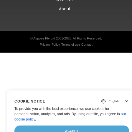
About
© Aspose Pty Ltd 2001-2026.
All Rights Reserved.
Privacy Policy
Terms of use
Contact
COOKIE NOTICE
To provide you with the best experience, we use cookies for
personalization, analytics, and ads. By using our site, you agree to
our
cookie policy
.
ACCEPT