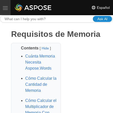
Español
Toggle navigation
Ask AI
Requisitos de Memoria
Contents
[
Hide
]
Cuánta Memoria
Necesita
Aspose.Words
Cómo Calcular la
Cantidad de
Memoria
Cómo Calcular el
Multiplicador de
Memoria Con