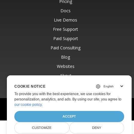
Pricing
Docs
Live Demos
Free Support
Paid Support
Paid Consulting
Blog
Websites
About
COOKIE NOTICE
To provide you with the best experience, we use cookies for
personalization, analytics, and ads. By using our site, you agree to
our cookie policy
.
© Aspose Pty Ltd 2001-2026.
All Rights Reserved.
Privacy Policy
Terms of use
Contact
ACCEPT
CUSTOMIZE
DENY