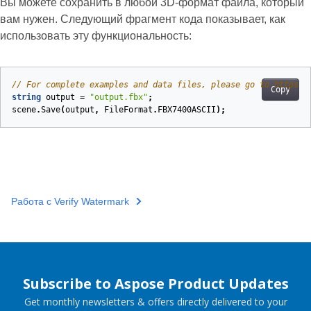
Вы можете сохранить в любой 3D-формат файла, который
вам нужен. Следующий фрагмент кода показывает, как
использовать эту функциональность:
// For complete examples and data files, please go to https:/
Copy
string
output
=
"output.fbx"
;
scene
.
Save
(
output
,
FileFormat
.
FBX7400ASCII
);
Работа с Verify Watermark
Subscribe to Aspose Product Updates
Get monthly newsletters & offers directly delivered to your