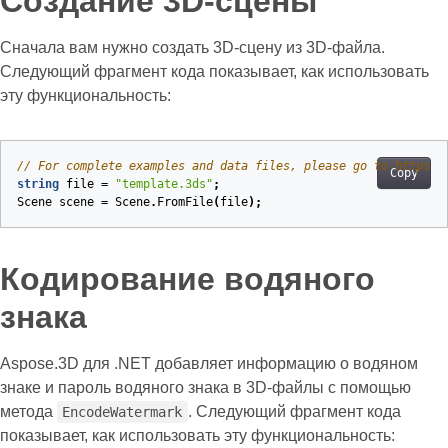
Создание 3D-сцены
Сначала вам нужно создать 3D-сцену из 3D-файла.
Следующий фрагмент кода показывает, как использовать
эту функциональность:
// For complete examples and data files, please go to https:/
Copy
string
file
=
"template.3ds"
;
Scene
scene
=
Scene
.
FromFile
(
file
);
Кодирование водяного
знака
Aspose.3D для .NET добавляет информацию о водяном
знаке и пароль водяного знака в 3D-файлы с помощью
метода
. Следующий фрагмент кода
EncodeWatermark
показывает, как использовать эту функциональность: