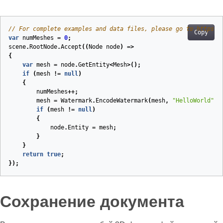
// For complete examples and data files, please go to https:/
Copy
var
numMeshes
=
0
;
scene
.
RootNode
.
Accept
((
Node
node
)
=>
{
var
mesh
=
node
.
GetEntity
<
Mesh
>();
if
(
mesh
!=
null
)
{
numMeshes
++;
mesh
=
Watermark
.
EncodeWatermark
(
mesh
,
"HelloWorld"
,
if
(
mesh
!=
null
)
{
node
.
Entity
=
mesh
;
}
}
return
true
;
});
Сохранение документа