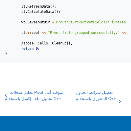
pt
.
RefreshData
();
pt
.
CalculateData
();
wb
.
Save
(
outDir
+
u
"outputGroupPivotFieldsInPivotTable
std
::
cout
<<
"Pivot field grouped successfully."
<<
s
Aspose
::
Cells
::
Cleanup
();
return
0
;
}
تعطيل شرائط الجدول
تحليل سجلات Pivot المؤقتة أثناء
المحوري باستخدام C++
تحميل ملف إكسل باستخدام C++