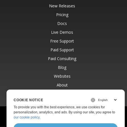
New Releases
Pricing
Docs
Live Demos
Free Support
Paid Support
Paid Consulting
Blog
Websites
About
COOKIE NOTICE
To provide you with the best experience, we use cookies for
personalization, analytics, and ads. By using our site, you agree to
© Aspose Pty Ltd 2001-2026.
All Rights Reserved.
our cookie policy
.
Privacy Policy
Terms of use
Contact