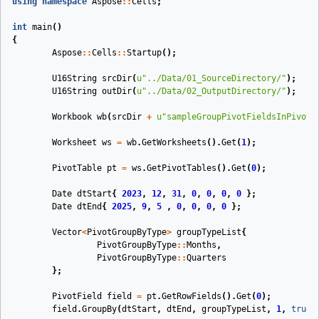
using
namespace
Aspose
::
Cells
;
int
main
()
{
Aspose
::
Cells
::
Startup
();
U16String
srcDir
(
u
"../Data/01_SourceDirectory/"
)
;
U16String
outDir
(
u
"../Data/02_OutputDirectory/"
)
;
Workbook
wb
(
srcDir
+
u
"sampleGroupPivotFieldsInPivotT
Worksheet
ws
=
wb
.
GetWorksheets
().
Get
(
1
);
PivotTable
pt
=
ws
.
GetPivotTables
().
Get
(
0
);
Date
dtStart
{
2023
,
12
,
31
,
0
,
0
,
0
,
0
};
Date
dtEnd
{
2025
,
9
,
5
,
0
,
0
,
0
,
0
};
Vector
<
PivotGroupByType
>
groupTypeList
{
PivotGroupByType
::
Months
,
PivotGroupByType
::
Quarters
};
PivotField
field
=
pt
.
GetRowFields
().
Get
(
0
);
field
.
GroupBy
(
dtStart
,
dtEnd
,
groupTypeList
,
1
,
true
)