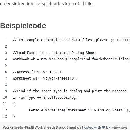
untenstehenden Beispielcodes für mehr Hilfe.
Beispielcode
// For complete examples and data files, please go to htt
//Load Excel file containing Dialog Sheet
Workbook wb = new Workbook("sampleFindIfWorksheetIsDialog
//Access first worksheet
Worksheet ws = wb.Worksheets[0];
//Find if the sheet type is dialog and print the message
if (ws.Type == SheetType.Dialog)
{
	Console.WriteLine("Worksheet is a Dialog Sheet.")
}
Worksheets-FindIfWorksheetIsDialogSheet.cs
hosted with ❤ by
view raw