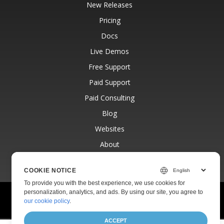
New Releases
Pricing
Docs
Live Demos
Free Support
Paid Support
Paid Consulting
Blog
Websites
About
COOKIE NOTICE
To provide you with the best experience, we use cookies for
personalization, analytics, and ads. By using our site, you agree to
© Aspose Pty Ltd 2001-2026.
All Rights Reserved.
our cookie policy
.
Privacy Policy
Terms of use
Contact
ACCEPT