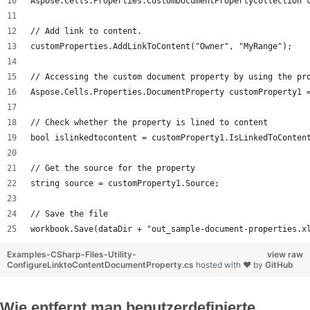
Aspose.Cells.Properties.CustomDocumentPropertyCollection 
// Add link to content.
customProperties.AddLinkToContent("Owner", "MyRange");
// Accessing the custom document property by using the pr
Aspose.Cells.Properties.DocumentProperty customProperty1 
// Check whether the property is lined to content
bool islinkedtocontent = customProperty1.IsLinkedToConten
// Get the source for the property
string source = customProperty1.Source;
// Save the file
workbook.Save(dataDir + "out_sample-document-properties.x
Examples-CSharp-Files-Utility-
view raw
ConfigureLinktoContentDocumentProperty.cs
hosted with ❤ by
GitHub
Wie entfernt man benutzerdefinierte