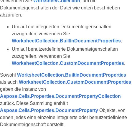
Verwenden Sie
WorksheetCollection
, um die
Dokumenteigenschaften der Datei wie unten beschrieben
abzurufen.
Um auf die integrierten Dokumenteigenschaften
zuzugreifen, verwenden Sie
WorksheetCollection.BuiltInDocumentProperties
.
Um auf benutzerdefinierte Dokumenteigenschaften
zuzugreifen, verwenden Sie
WorksheetCollection.CustomDocumentProperties
.
Sowohl
WorksheetCollection.BuiltInDocumentProperties
als auch
WorksheetCollection.CustomDocumentProperties
geben die Instanz von
Aspose.Cells.Properties.DocumentPropertyCollection
zurück. Diese Sammlung enthält
Aspose.Cells.Properties.DocumentProperty
Objekte, von
denen jedes eine einzelne integrierte oder benutzerdefinierte
Dokumenteigenschaft darstellt.