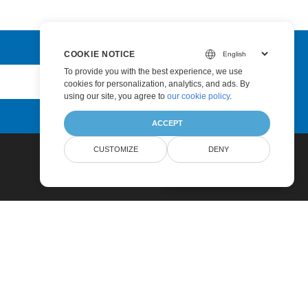
COOKIE NOTICE
To provide you with the best experience, we use
Submit
cookies for personalization, analytics, and ads. By
using our site, you agree to
our cookie policy
.
ACCEPT
CUSTOMIZE
DENY
AI Document Assistant
Pricing
Paid Support
About