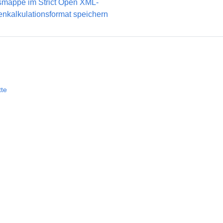
smappe im Strict Open XML-
enkalkulationsformat speichern
tte