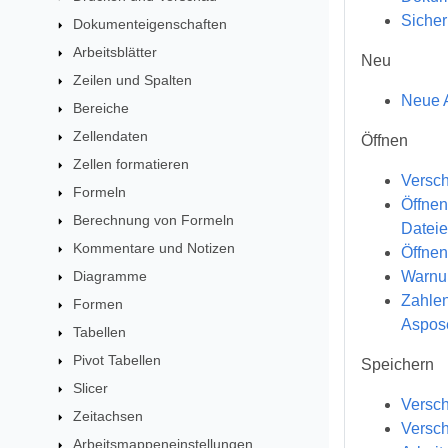
Sicher
Dokumenteigenschaften
Arbeitsblätter
Neu
Zeilen und Spalten
Neue A
Bereiche
Zellendaten
Öffnen
Zellen formatieren
Versch
Formeln
Öffnen
Berechnung von Formeln
Datei
Kommentare und Notizen
Öffnen
Diagramme
Warnun
Zahlen
Formen
Aspose
Tabellen
Pivot Tabellen
Speichern
Slicer
Versch
Zeitachsen
Versch
Arbeitsmappeneinstellungen