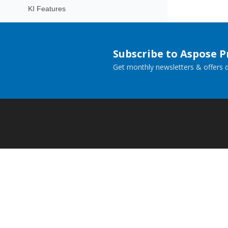
KI Features
Subscribe to Aspose 
Get monthly newsletters & offers di
Home
Prod
Docs
Live
Paid Consulting
Blog