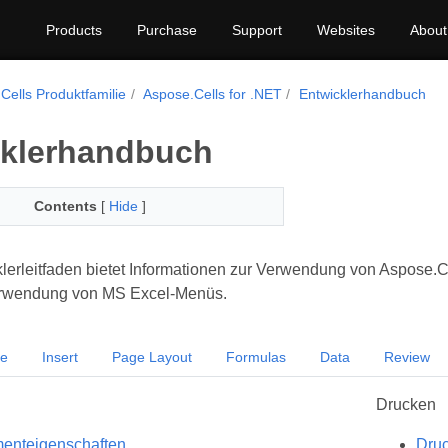
Products
Purchase
Support
Websites
About
Cells Produktfamilie
Aspose.Cells for .NET
Entwicklerhandbuch
cklerhandbuch
Contents
[
Hide
]
lerleitfaden bietet Informationen zur Verwendung von Aspose.Cel
erwendung von MS Excel-Menüs.
e
Insert
Page Layout
Formulas
Data
Review
Drucken
enteigenschaften
Dru