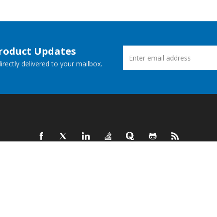
Product Updates
rectly delivered to your mailbox.
ucts
New Releases
 Demos
Free Support
Websites