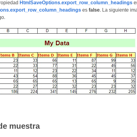
propiedad
HtmlSaveOptions.export_row_column_headings
e
ions.export_row_column_headings
es
false
. La siguiente im
go.
de muestra