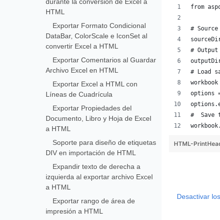
durante la conversión de Excel a
from asp
HTML
Exportar Formato Condicional
# Source
DataBar, ColorScale e IconSet al
sourceDi
convertir Excel a HTML
# Output
Exportar Comentarios al Guardar
outputDi
Archivo Excel en HTML
# Load s
workbook
Exportar Excel a HTML con
options 
Líneas de Cuadrícula
options.
Exportar Propiedades del
#  Save 
Documento, Libro y Hoja de Excel
workbook
a HTML
Soporte para diseño de etiquetas
HTML-PrintHea
DIV en importación de HTML
Expandir texto de derecha a
izquierda al exportar archivo Excel
a HTML
Desactivar lo
Exportar rango de área de
impresión a HTML