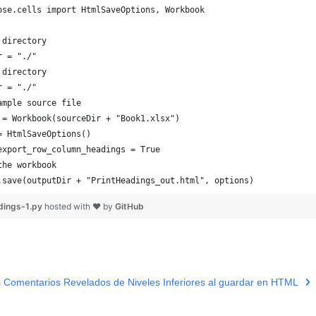
ose.cells import HtmlSaveOptions, Workbook
 directory
r = "./"
 directory
r = "./"
ample source file
 = Workbook(sourceDir + "Book1.xlsx")
= HtmlSaveOptions()
export_row_column_headings = True
the workbook
.save(outputDir + "PrintHeadings_out.html", options)
dings-1.py
hosted with ❤ by
GitHub
s Comentarios Revelados de Niveles Inferiores al guardar en HTML