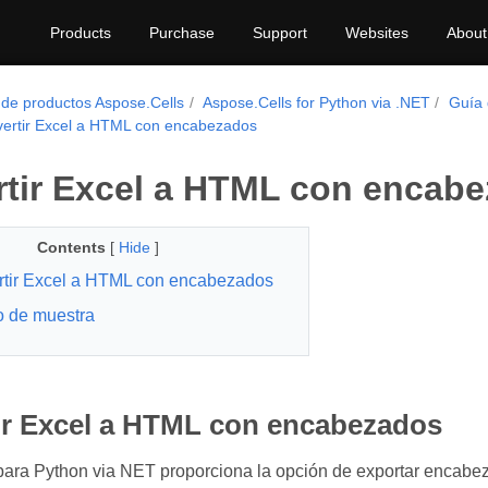
Products
Purchase
Support
Websites
About
 de productos Aspose.Cells
Aspose.Cells for Python via .NET
Guía 
ertir Excel a HTML con encabezados
tir Excel a HTML con encab
Contents
[
Hide
]
tir Excel a HTML con encabezados
 de muestra
ir Excel a HTML con encabezados
ara Python via NET proporciona la opción de exportar encabez