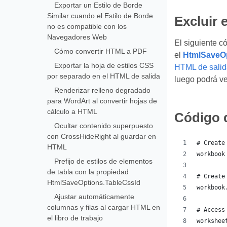
Exportar un Estilo de Borde
Similar cuando el Estilo de Borde
Excluir 
no es compatible con los
Navegadores Web
El siguiente c
Cómo convertir HTML a PDF
el
HtmlSaveOp
Exportar la hoja de estilos CSS
HTML de salid
por separado en el HTML de salida
luego podrá ve
Renderizar relleno degradado
para WordArt al convertir hojas de
cálculo a HTML
Código 
Ocultar contenido superpuesto
con CrossHideRight al guardar en
# Create
HTML
workbook
Prefijo de estilos de elementos
de tabla con la propiedad
# Create
HtmlSaveOptions.TableCssId
workbook
Ajustar automáticamente
columnas y filas al cargar HTML en
# Access
el libro de trabajo
workshee