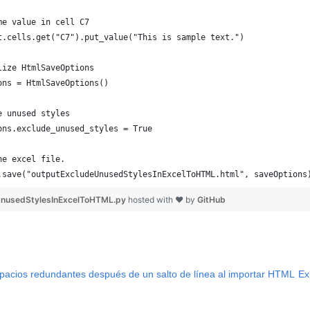
me value in cell C7
t.cells.get("C7").put_value("This is sample text.")
lize HtmlSaveOptions
ons = HtmlSaveOptions()
e unused styles
ons.exclude_unused_styles = True
he excel file.
.save("outputExcludeUnusedStylesInExcelToHTML.html", saveOptions
nusedStylesInExcelToHTML.py
hosted with ❤ by
GitHub
spacios redundantes después de un salto de línea al importar HTML
Ex