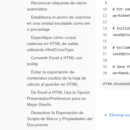
Reconocer etiquetas de cierre
automático
# Put so
workshee
Establezca el ancho de columna
en una unidad escalable como em
# Initia
o porcentaje
saveOpti
Especifique cómo cruzar
cadenas en HTML de salida
# exclud
utilizando HtmlCrossType
saveOpti
Convertir Excel a HTML con
tooltip
# Save t
Evitar la exportación de
workbook
contenidos ocultos de la hoja de
HTML-ExcludeU
cálculo al guardar en HTML
De Excel a HTML Usa la Opción
PresentationPreference para un
Mejor Diseño
Desactivar la Exportación de
Eliminar e
Scripts de Marco y Propiedades del
Documento