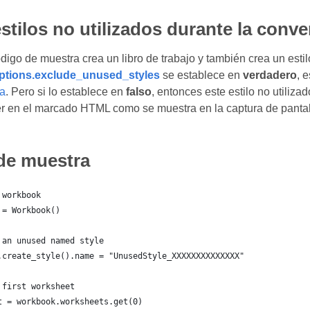
estilos no utilizados durante la con
ódigo de muestra crea un libro de trabajo y también crea un est
tions.exclude_unused_styles
se establece en
verdadero
, 
a
. Pero si lo establece en
falso
, entonces este estilo no utiliz
r en el marcado HTML como se muestra en la captura de pantall
de muestra
 workbook
 = Workbook()
 an unused named style
.create_style().name = "UnusedStyle_XXXXXXXXXXXXXX"
 first worksheet
t = workbook.worksheets.get(0)