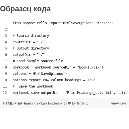
Образец кода
from aspose.cells import HtmlSaveOptions, Workbook
# Source directory
sourceDir = "./"
# Output directory
outputDir = "./"
# Load sample source file
workbook = Workbook(sourceDir + "Book1.xlsx")
options = HtmlSaveOptions()
options.export_row_column_headings = True
#  Save the workbook
workbook.save(outputDir + "PrintHeadings_out.html", optio
HTML-PrintHeadings-1.py
hosted with ❤ by
GitHub
view raw