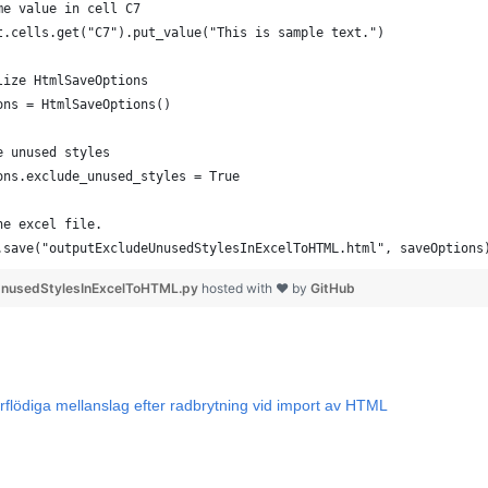
me value in cell C7
t.cells.get("C7").put_value("This is sample text.")
lize HtmlSaveOptions
ons = HtmlSaveOptions()
e unused styles
ons.exclude_unused_styles = True
he excel file.
.save("outputExcludeUnusedStylesInExcelToHTML.html", saveOptions
nusedStylesInExcelToHTML.py
hosted with ❤ by
GitHub
rflödiga mellanslag efter radbrytning vid import av HTML