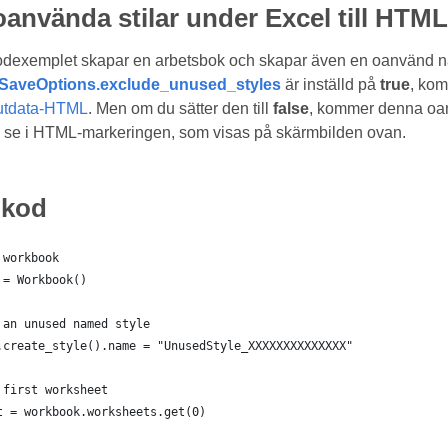
oanvända stilar under Excel till HTM
odexemplet skapar en arbetsbok och skapar även en oanvänd na
SaveOptions.exclude_unused_styles
är inställd på
true
, kom
utdata-HTML
. Men om du sätter den till
false
, kommer denna oanv
 se i HTML-markeringen, som visas på skärmbilden ovan.
lkod
 workbook
 = Workbook()
 an unused named style
.create_style().name = "UnusedStyle_XXXXXXXXXXXXXX"
 first worksheet
t = workbook.worksheets.get(0)