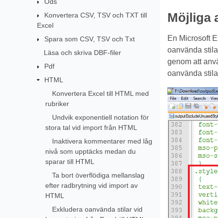
Ods
Möjliga
Konvertera CSV, TSV och TXT till
Excel
En Microsoft E
Spara som CSV, TSV och Txt
oanvända stila
Läsa och skriva DBF-filer
genom att an
Pdf
oanvända stila
HTML
Konvertera Excel till HTML med
rubriker
Undvik exponentiell notation för
stora tal vid import från HTML
Inaktivera kommentarer med låg
nivå som upptäcks medan du
sparar till HTML
Ta bort överflödiga mellanslag
efter radbrytning vid import av
HTML
Exkludera oanvända stilar vid