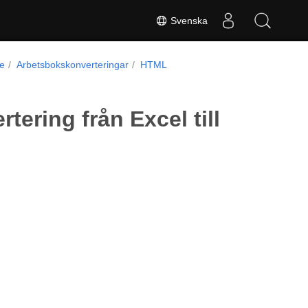
Svenska
de
Arbetsbokskonverteringar
HTML
tering från Excel till