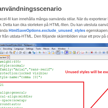
 användningsscenario
xcel-fil kan innehålla många oanvända stilar. När du exporterar
r. Detta kan öka storleken på HTML-filen. Du kan utesluta oanvän
vända
HtmlSaveOptions.exclude_unused_styles
egenskapen. N
r från utdata-HTML. Den följande skärmbilden visar ett prov på 