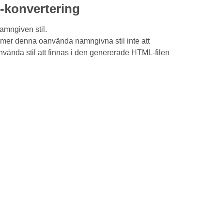
L-konvertering
mngiven stil.
mer denna oanvända namngivna stil inte att
ända stil att finnas i den genererade HTML-filen