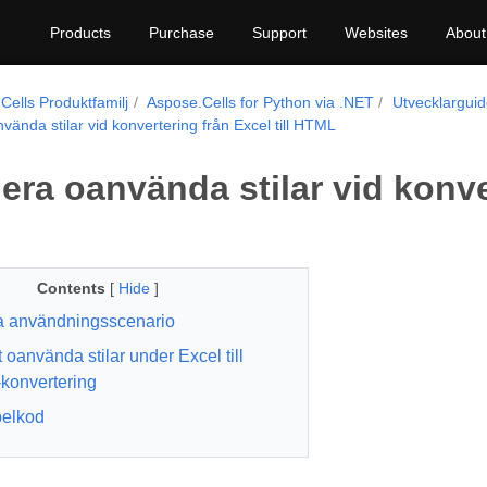
Products
Purchase
Support
Websites
About
Cells Produktfamilj
Aspose.Cells for Python via .NET
Utvecklargui
vända stilar vid konvertering från Excel till HTML
era oanvända stilar vid konver
Contents
[
Hide
]
a användningsscenario
 oanvända stilar under Excel till
onvertering
elkod