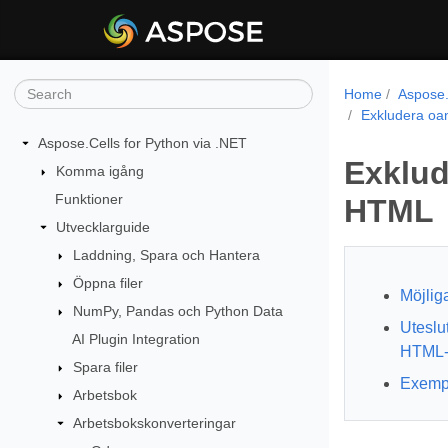
Home
Aspose.
Exkludera oan
Aspose.Cells for Python via .NET
Exklud
Komma igång
Funktioner
HTML
Utvecklarguide
Laddning, Spara och Hantera
Öppna filer
Möjlig
NumPy, Pandas och Python Data
Uteslut
AI Plugin Integration
HTML-k
Spara filer
Exemp
Arbetsbok
Arbetsbokskonverteringar