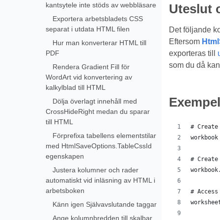
kantsytele inte stöds av webbläsare
Uteslut 
Exportera arbetsbladets CSS
separat i utdata HTML filen
Det följande k
Eftersom
Html
Hur man konverterar HTML till
exporteras till
PDF
som du då kan
Rendera Gradient Fill för
WordArt vid konvertering av
kalkylblad till HTML
Exempe
Dölja överlagt innehåll med
CrossHideRight medan du sparar
till HTML
# Create
Förprefixa tabellens elementstilar
workbook
med HtmlSaveOptions.TableCssId
egenskapen
# Create
Justera kolumner och rader
workbook
automatiskt vid inläsning av HTML i
arbetsboken
# Access
workshee
Känn igen Självavslutande taggar
Ange kolumnbredden till skalbar