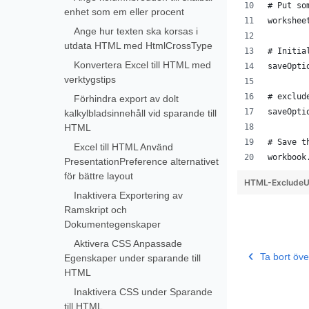
# Put so
enhet som em eller procent
workshee
Ange hur texten ska korsas i
utdata HTML med HtmlCrossType
# Initia
Konvertera Excel till HTML med
saveOpti
verktygstips
# exclud
Förhindra export av dolt
saveOpti
kalkylbladsinnehåll vid sparande till
HTML
# Save t
Excel till HTML Använd
workbook
PresentationPreference alternativet
för bättre layout
HTML-ExcludeU
Inaktivera Exportering av
Ramskript och
Dokumentegenskaper
Aktivera CSS Anpassade
Ta bort öve
Egenskaper under sparande till
HTML
Inaktivera CSS under Sparande
till HTML