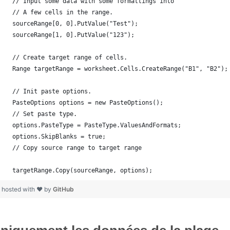
    // Input some data with some formattings into
    // A few cells in the range.
    sourceRange[0, 0].PutValue("Test");
    sourceRange[1, 0].PutValue("123");
    // Create target range of cells.
    Range targetRange = worksheet.Cells.CreateRange("B1", "B2");
    // Init paste options.
    PasteOptions options = new PasteOptions();
    // Set paste type.
    options.PasteType = PasteType.ValuesAndFormats;
    options.SkipBlanks = true;
    // Copy source range to target range
    targetRange.Copy(sourceRange, options);
s
hosted with ❤ by
GitHub