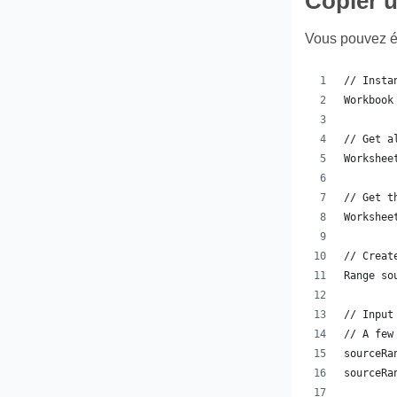
Copier u
Vous pouvez é
// Insta
Workbook
// Get a
Workshee
// Get t
Workshee
// Creat
Range so
// Input
// A few
sourceRa
sourceRa