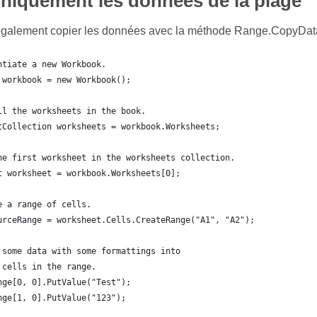
niquement les données de la plage
galement copier les données avec la méthode Range.CopyData
ntiate a new Workbook.
 workbook = new Workbook();
ll the worksheets in the book.
tCollection worksheets = workbook.Worksheets;
he first worksheet in the worksheets collection.
t worksheet = workbook.Worksheets[0];
e a range of cells.
urceRange = worksheet.Cells.CreateRange("A1", "A2");
 some data with some formattings into
 cells in the range.
nge[0, 0].PutValue("Test");
nge[1, 0].PutValue("123");