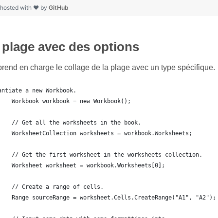
hosted with ❤ by
GitHub
a plage avec des options
rend en charge le collage de la plage avec un type spécifique.
antiate a new Workbook.
    Workbook workbook = new Workbook();
    // Get all the worksheets in the book.
    WorksheetCollection worksheets = workbook.Worksheets;
    // Get the first worksheet in the worksheets collection.
    Worksheet worksheet = workbook.Worksheets[0];
    // Create a range of cells.
    Range sourceRange = worksheet.Cells.CreateRange("A1", "A2");