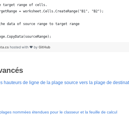
e target range of cells.
rgetRange = worksheet.Cells.CreateRange("B1", "B2");
the data of source range to target range
nge.CopyData(sourceRange);
ta.cs
hosted with ❤ by
GitHub
avancés
s hauteurs de ligne de la plage source vers la plage de destina
plages nommées étendues pour le classeur et la feuille de calcul