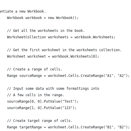
antiate a new Workbook.
    Workbook workbook = new Workbook();
    // Get all the worksheets in the book.
    WorksheetCollection worksheets = workbook.Worksheets;
    // Get the first worksheet in the worksheets collection.
    Worksheet worksheet = workbook.Worksheets[0];
    // Create a range of cells.
    Range sourceRange = worksheet.Cells.CreateRange("A1", "A2");
    // Input some data with some formattings into
    // A few cells in the range.
    sourceRange[0, 0].PutValue("Test");
    sourceRange[1, 0].PutValue("123");
    // Create target range of cells.
    Range targetRange = worksheet.Cells.CreateRange("B1", "B2");