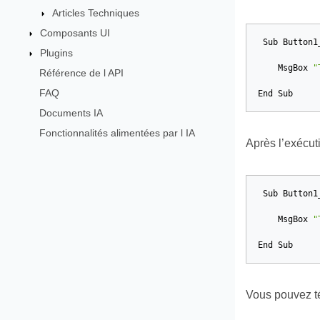
Articles Techniques
Composants UI
Sub
Button1
Plugins
MsgBox
"
Référence de l API
FAQ
End
Sub
Documents IA
Fonctionnalités alimentées par l IA
Après l’exécu
Sub
Button1
MsgBox
"
End
Sub
Vous pouvez t