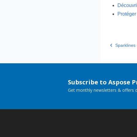
Découvrir
Protéger
Sparklines
Subscribe to Aspose 
Get monthly newsletters & offers di