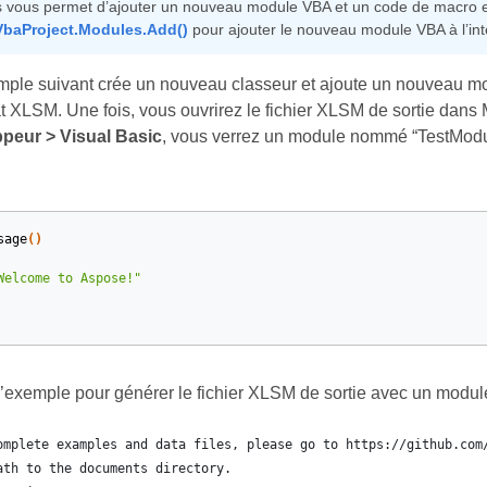
 vous permet d’ajouter un nouveau module VBA et un code de macro en u
baProject.Modules.Add()
pour ajouter le nouveau module VBA à l’inté
ple suivant crée un nouveau classeur et ajoute un nouveau mo
at XLSM. Une fois, vous ouvrirez le fichier XLSM de sortie dans
peur > Visual Basic
, vous verrez un module nommé “TestModule
sage
()
Welcome to Aspose!"
d’exemple pour générer le fichier XLSM de sortie avec un modu
omplete examples and data files, please go to https://github.com
ath to the documents directory.