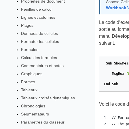
Propriétés de document
Aspose.Cells
Workbook.V
Feuilles de calcul
Lignes et colonnes
Le code d’exem
Plages
sortie au form
Données de cellules
menu
Dévelop
Formater les cellules
suivant.
Formules
Calcul des formules
Sub
ShowMes
Commentaires et notes
Graphiques
MsgBox
"
Formes
End
Sub
Tableaux
Tableaux croisés dynamiques
Voici le code 
Chronologies
Segmentateurs
// For c
Paramètres du classeur
// The p