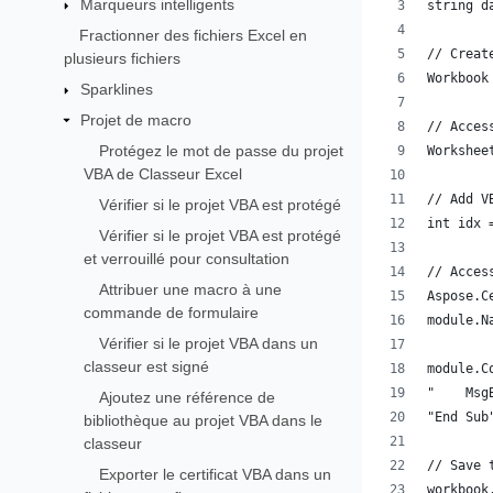
Marqueurs intelligents
string d
Fractionner des fichiers Excel en
// Creat
plusieurs fichiers
Workbook
Sparklines
Projet de macro
// Acces
Protégez le mot de passe du projet
Workshee
VBA de Classeur Excel
// Add V
Vérifier si le projet VBA est protégé
int idx 
Vérifier si le projet VBA est protégé
et verrouillé pour consultation
// Acces
Attribuer une macro à une
Aspose.C
commande de formulaire
module.N
Vérifier si le projet VBA dans un
classeur est signé
module.C
"    Msg
Ajoutez une référence de
"End Sub
bibliothèque au projet VBA dans le
classeur
// Save 
Exporter le certificat VBA dans un
workbook