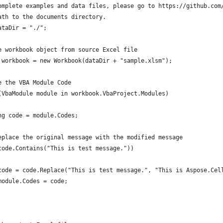
omplete examples and data files, please go to https://github.com
ath to the documents directory.
ataDir = "./";
e workbook object from source Excel file
 workbook = new Workbook(dataDir + "sample.xlsm");
e the VBA Module Code
(VbaModule module in workbook.VbaProject.Modules)
ng code = module.Codes;
eplace the original message with the modified message
code.Contains("This is test message."))
code = code.Replace("This is test message.", "This is Aspose.Cel
module.Codes = code;