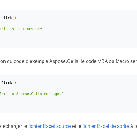
_Click
()
This is test message."
tion du code d’exemple Aspose.Cells, le code VBA ou Macro se
_Click
()
This is Aspose.Cells message."
élécharger le
fichier Excel source
et le
fichier Excel de sortie
à p