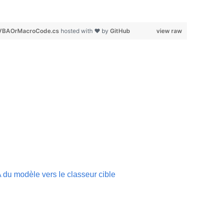
gVBAOrMacroCode.cs
hosted with ❤ by
GitHub
view raw
 du modèle vers le classeur cible