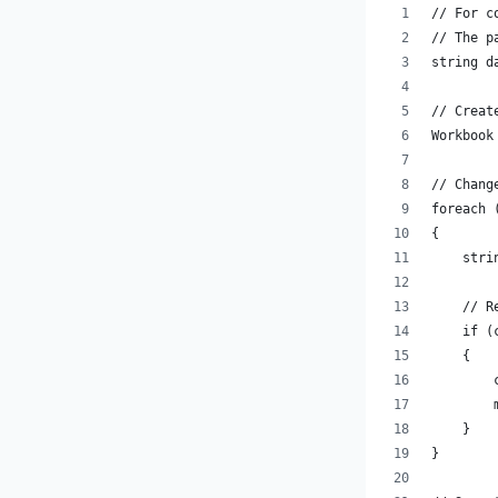
// For c
// The p
string d
// Creat
Workbook
// Chang
foreach 
{
    stri
    // R
    if (
    {
        
        
    }
}