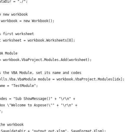
ataDir = "./";
e new workbook
 workbook = new Workbook();
s first worksheet
t worksheet = workbook.Worksheets[0];
BA Module
= workbook.VbaProject.Modules.Add(worksheet);
s the VBA Module, set its name and codes
ells.Vba.VbaModule module = workbook.VbaProject.Modules[idx];
ame = "TestModule";
odes = "Sub ShowMessage()" + "\r\n" +
Box \"Welcome to Aspose!\"" + "\r\n" +
";
the workbook
.Save(dataDir + "output_out.xlsm", SaveFormat.Xlsm);