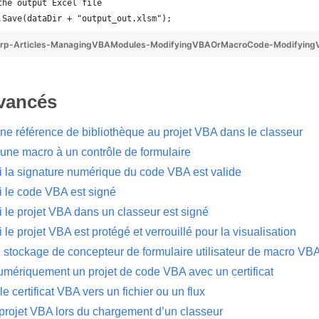
the output Excel file
.Save(dataDir + "output_out.xlsm");
rp-Articles-ManagingVBAModules-ModifyingVBAOrMacroCode-Modifyin
avancés
une référence de bibliothèque au projet VBA dans le classeur
 une macro à un contrôle de formulaire
si la signature numérique du code VBA est valide
si le code VBA est signé
si le projet VBA dans un classeur est signé
si le projet VBA est protégé et verrouillé pour la visualisation
e stockage de concepteur de formulaire utilisateur de macro VBA
umériquement un projet de code VBA avec un certificat
le certificat VBA vers un fichier ou un flux
e projet VBA lors du chargement d’un classeur