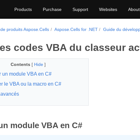
Products
Purchase
Support
Websites
About
 de produits Aspose.Cells
Aspose.Cells for .NET
Guide du dévelop
les codes VBA du classeur ac
Contents
[
Hide
]
r un module VBA en C#
er le VBA ou la macro en C#
 avancés
 un module VBA en C#