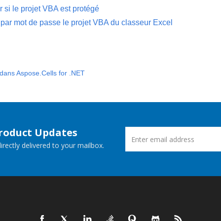
 si le projet VBA est protégé
 par mot de passe le projet VBA du classeur Excel
 dans Aspose.Cells for .NET
Product Updates
rectly delivered to your mailbox.