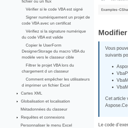
fichier ou un flux
Vérifier si le code VBA est signé
Examples-CSha
Signer numériquement un projet de
code VBA avec un certificat
Modifier
Vérifiez si la signature numérique
du code VBA est valide
Copier le UserForm
Vous pouvez
DesignerStorage du macro VBA du
suivants pou
modèle vers le classeur cible
Filtrer le projet VBA lors du
Aspos
chargement d un classeur
VbaPr
Comment empêcher les utilisateurs
VbaM
d imprimer un fichier Excel
VbaM
Cartes XML
Cet article
Globalisation et localisation
Aspose.Cel
Métadonnées du classeur
Requêtes et connexions
Le code d’exem
Personnaliser le menu Excel