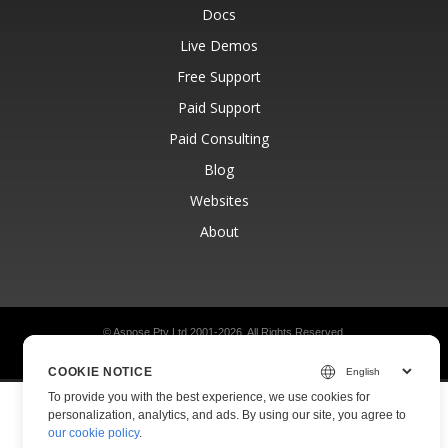
Docs
Live Demos
Free Support
Paid Support
Paid Consulting
Blog
Websites
About
© Aspose Pty Ltd 2001-2026.
All Rights Reserved.
Privacy Policy
Terms of use
Contact
COOKIE NOTICE
To provide you with the best experience, we use cookies for
personalization, analytics, and ads. By using our site, you agree to
our cookie policy
.