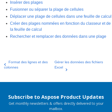
Insérer des plages
Fusionner ou séparer la plage de cellules
Déplacer une plage de cellules dans une feuille de calcul
Créer des plages nommées en fonction du classeur et de
la feuille de calcul
Rechercher et remplacer des données dans une plage
Format des lignes et des
Gérer les données des fichiers
colonnes
Excel
Subscribe to Aspose Product Updates
Get monthly newsletters & offers directly delivered to your
mailbox.