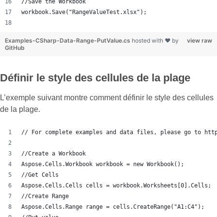
//Save the Workbook
workbook.Save("RangeValueTest.xlsx");
Examples-CSharp-Data-Range-PutValue.cs
hosted with ❤ by
view raw
GitHub
Définir le style des cellules de la plage
L’exemple suivant montre comment définir le style des cellules
de la plage.
// For complete examples and data files, please go to htt
//Create a Workbook
Aspose.Cells.Workbook workbook = new Workbook();
//Get Cells
Aspose.Cells.Cells cells = workbook.Worksheets[0].Cells;
//Create Range
Aspose.Cells.Range range = cells.CreateRange("A1:C4");