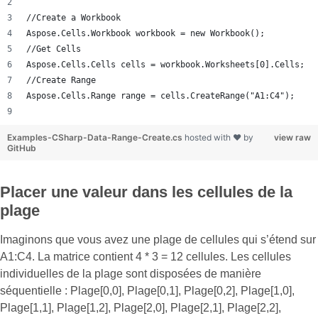
//Create a Workbook
Aspose.Cells.Workbook workbook = new Workbook();
//Get Cells
Aspose.Cells.Cells cells = workbook.Worksheets[0].Cells;
//Create Range
Aspose.Cells.Range range = cells.CreateRange("A1:C4");
Examples-CSharp-Data-Range-Create.cs
hosted with ❤ by
view raw
GitHub
Placer une valeur dans les cellules de la
plage
Imaginons que vous avez une plage de cellules qui s’étend sur
A1:C4. La matrice contient 4 * 3 = 12 cellules. Les cellules
individuelles de la plage sont disposées de manière
séquentielle : Plage[0,0], Plage[0,1], Plage[0,2], Plage[1,0],
Plage[1,1], Plage[1,2], Plage[2,0], Plage[2,1], Plage[2,2],