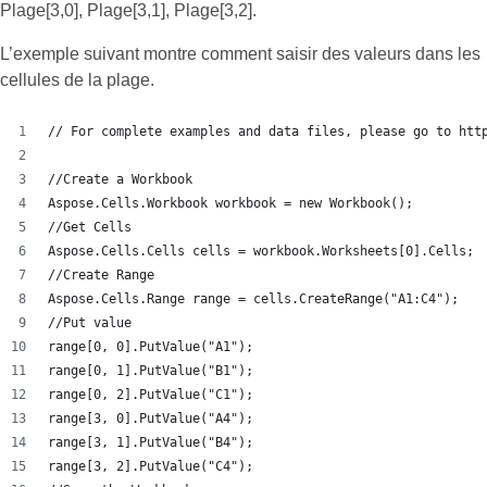
Plage[3,0], Plage[3,1], Plage[3,2].
L’exemple suivant montre comment saisir des valeurs dans les
cellules de la plage.
// For complete examples and data files, please go to htt
//Create a Workbook
Aspose.Cells.Workbook workbook = new Workbook();
//Get Cells
Aspose.Cells.Cells cells = workbook.Worksheets[0].Cells;
//Create Range
Aspose.Cells.Range range = cells.CreateRange("A1:C4");
//Put value
range[0, 0].PutValue("A1");
range[0, 1].PutValue("B1");
range[0, 2].PutValue("C1");
range[3, 0].PutValue("A4");
range[3, 1].PutValue("B4");
range[3, 2].PutValue("C4");