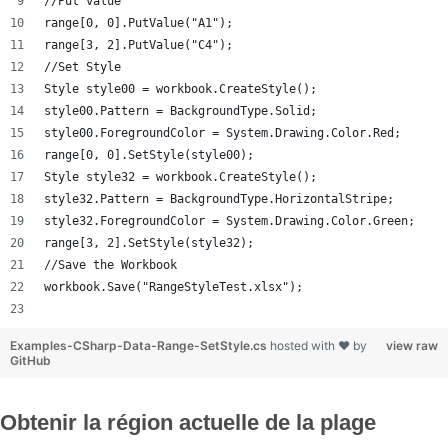
//Put value
range[0, 0].PutValue("A1");
range[3, 2].PutValue("C4");
//Set Style
Style style00 = workbook.CreateStyle();
style00.Pattern = BackgroundType.Solid;
style00.ForegroundColor = System.Drawing.Color.Red;
range[0, 0].SetStyle(style00);
Style style32 = workbook.CreateStyle();
style32.Pattern = BackgroundType.HorizontalStripe;
style32.ForegroundColor = System.Drawing.Color.Green;
range[3, 2].SetStyle(style32);
//Save the Workbook
workbook.Save("RangeStyleTest.xlsx");
Examples-CSharp-Data-Range-SetStyle.cs
hosted with ❤ by
view raw
GitHub
Obtenir la région actuelle de la plage