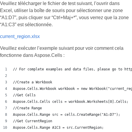
Veuillez télécharger le fichier de test suivant, l’ouvrir dans
Excel, utiliser la boîte de souris pour sélectionner une zone
“A1:D7”, puis cliquer sur “Ctrl+Maj+*”, vous verrez que la zone
“A1:C3” est sélectionnée.
current_region.xlsx
Veuillez exécuter l’exemple suivant pour voir comment cela
fonctionne dans Aspose.Cells :
// For complete examples and data files, please go to htt
//Create a Workbook
Aspose.Cells.Workbook workbook = new Workbook("current_re
//Get Cells
Aspose.Cells.Cells cells = workbook.Worksheets[0].Cells;
//Create Range
Aspose.Cells.Range src = cells.CreateRange("A1:D7");
//Get CurrentRegion
Aspose.Cells.Range A1C3 = src.CurrentRegion;