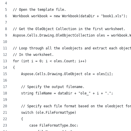
// Open the template file.
Workbook workbook = new Workbook(dataDir + "book1.xls");
// Get the OleObject Collection in the first worksheet.
Aspose.Cells.Drawing.OleObjectCollection oles = workbook.
// Loop through all the oleobjects and extract each objec
// In the worksheet.
for (int i = 0; i < oles.Count; i++)
{
    Aspose.Cells.Drawing.OleObject ole = oles[i];
    // Specify the output filename.
    string fileName = dataDir + "ole_" + i + ".";
    // Specify each file format based on the oleobject fo
    switch (ole.FileFormatType)
    {
        case FileFormatType.Doc: