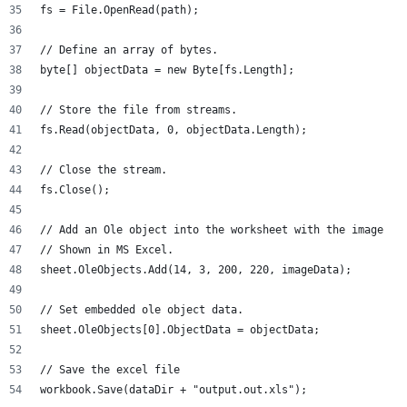
fs = File.OpenRead(path);
// Define an array of bytes.
byte[] objectData = new Byte[fs.Length];
// Store the file from streams.
fs.Read(objectData, 0, objectData.Length);
// Close the stream.
fs.Close();
// Add an Ole object into the worksheet with the image
// Shown in MS Excel.
sheet.OleObjects.Add(14, 3, 200, 220, imageData);
// Set embedded ole object data.
sheet.OleObjects[0].ObjectData = objectData;
// Save the excel file
workbook.Save(dataDir + "output.out.xls");