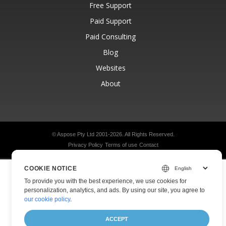
Free Support
Paid Support
Paid Consulting
Blog
Websites
About
© Aspose Pty Ltd 2001-2026.
All Rights Reserved.
Privacy Policy
Terms of use
Contact
COOKIE NOTICE
To provide you with the best experience, we use cookies for
personalization, analytics, and ads. By using our site, you agree to
our cookie policy
.
ACCEPT