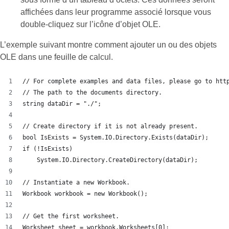
affichées dans leur programme associé lorsque vous
double-cliquez sur l’icône d’objet OLE.
L’exemple suivant montre comment ajouter un ou des objets
OLE dans une feuille de calcul.
// For complete examples and data files, please go to htt
// The path to the documents directory.
string dataDir = "./";
// Create directory if it is not already present.
bool IsExists = System.IO.Directory.Exists(dataDir);
if (!IsExists)
    System.IO.Directory.CreateDirectory(dataDir);
// Instantiate a new Workbook.
Workbook workbook = new Workbook();
// Get the first worksheet.
Worksheet sheet = workbook.Worksheets[0];