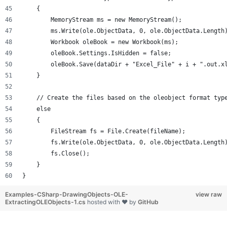
    {
        MemoryStream ms = new MemoryStream();
        ms.Write(ole.ObjectData, 0, ole.ObjectData.Length
        Workbook oleBook = new Workbook(ms);
        oleBook.Settings.IsHidden = false;
        oleBook.Save(dataDir + "Excel_File" + i + ".out.x
    }
    // Create the files based on the oleobject format typ
    else
    {
        FileStream fs = File.Create(fileName);
        fs.Write(ole.ObjectData, 0, ole.ObjectData.Length
        fs.Close();
    }
}
Examples-CSharp-DrawingObjects-OLE-
view raw
ExtractingOLEObjects-1.cs
hosted with ❤ by
GitHub