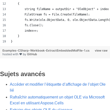
    {
        string fileName = outputDir + "OleObject" + index
        FileStream fs = File.Create(fileName);
        fs.Write(ole.ObjectData, 0, ole.ObjectData.Length
        fs.Close();
        index++;
    }
}
Examples-CSharp-Workbook-ExtractEmbeddedMolFile-1.cs
view raw
hosted with ❤ by
GitHub
Sujets avancés
Accéder et modifier l’étiquette d’affichage de l’objet Ole
lié
Rafraîchir automatiquement un objet OLE via Microsoft
Excel en utilisant Aspose.Cells
Extraire des objets OLE du classeur