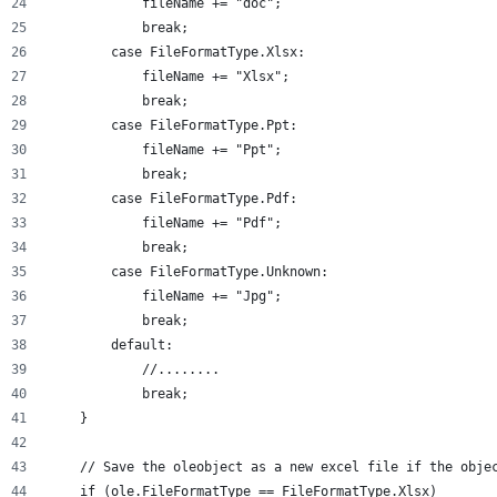
            fileName += "doc";
            break;
        case FileFormatType.Xlsx:
            fileName += "Xlsx";
            break;
        case FileFormatType.Ppt:
            fileName += "Ppt";
            break;
        case FileFormatType.Pdf:
            fileName += "Pdf";
            break;
        case FileFormatType.Unknown:
            fileName += "Jpg";
            break;
        default:
            //........
            break;
    }
    // Save the oleobject as a new excel file if the obje
    if (ole.FileFormatType == FileFormatType.Xlsx)