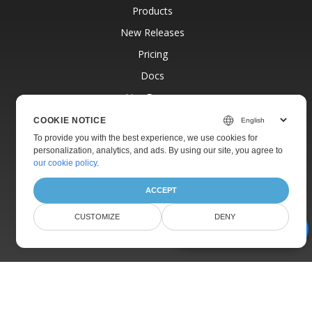
Products
New Releases
Pricing
Docs
Live Demos
Free Support
COOKIE NOTICE
To provide you with the best experience, we use cookies for
Paid Support
personalization, analytics, and ads. By using our site, you agree to
Paid Consulting
our cookie policy
.
Blog
ACCEPT
Websites
CUSTOMIZE
DENY
About
AI Document Assistant
© Aspose Pty Ltd 2001-2026.
All Rights Reserved.
Privacy Policy
Terms of use
Contact