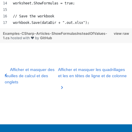
worksheet.ShowFormulas = true;
// Save the workbook
workbook.Save(dataDir + ".out.xlsx");
Examples-CSharp-Articles-ShowFormulasInsteadOfValues-
view raw
1.cs
hosted with ❤ by
GitHub
Afficher et masquer des
Afficher et masquer les quadrillages
feuilles de calcul et des
et les en têtes de ligne et de colonne
onglets