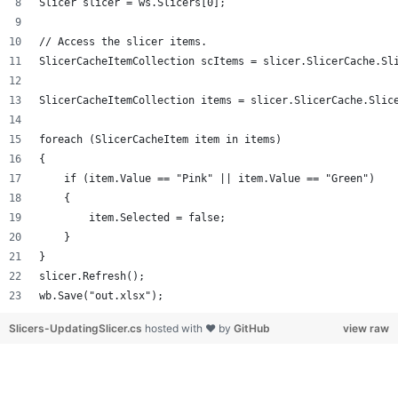
Slicer slicer = ws.Slicers[0];
// Access the slicer items.
SlicerCacheItemCollection scItems = slicer.SlicerCache.Sl
SlicerCacheItemCollection items = slicer.SlicerCache.Slic
foreach (SlicerCacheItem item in items)
{
    if (item.Value == "Pink" || item.Value == "Green")
    {
        item.Selected = false;
    }
}
slicer.Refresh();
wb.Save("out.xlsx");
Slicers-UpdatingSlicer.cs
hosted with ❤ by
GitHub
view raw