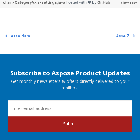
chart-CategoryAxis-settings.java
hosted with ❤ by
GitHub
view raw
Asse data
Asse Z
Subscribe to Aspose Product Updates
Get monthly newsletters & offers directly delivered to your
mailbox.
Submit