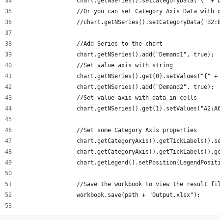
		chart.getNSeries().setCategoryData("{" + 
		//Or you can set Category Axis Data with 
		//chart.getNSeries().setCategoryData("B2:
		//Add Series to the chart
		chart.getNSeries().add("Demand1", true);
		//Set value axis with string 
		chart.getNSeries().get(0).setValues("{" +
		chart.getNSeries().add("Demand2", true);
		//Set value axis with data in cells
		chart.getNSeries().get(1).setValues("A2:A
		//Set some Category Axis properties
		chart.getCategoryAxis().getTickLabels().s
		chart.getCategoryAxis().getTickLabels().g
		chart.getLegend().setPosition(LegendPosit
		//Save the workbook to view the result fi
		workbook.save(path + "Output.xlsx");