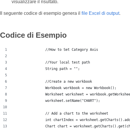
visualizzare il risultato.
Il seguente codice di esempio genera il
file Excel di output
.
Codice di Esempio
		//How to Set Category Axis
		//Your local test path
		String path = "";
		//Create a new workbook
		Workbook workbook = new Workbook();
		Worksheet worksheet = workbook.getWorkshe
		worksheet.setName("CHART");
		// Add a chart to the worksheet
		int chartIndex = worksheet.getCharts().a
		Chart chart = worksheet.getCharts().get(c