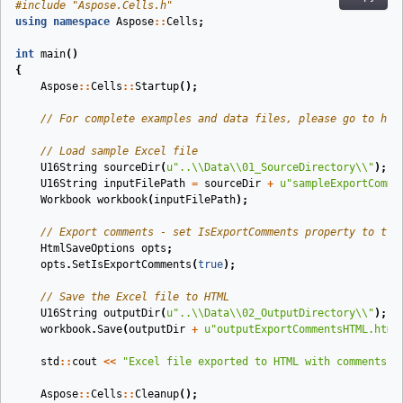
#
include
"Aspose.Cells.h"
using
namespace
Aspose
::
Cells
;
int
main
()
{
Aspose
::
Cells
::
Startup
();
// For complete examples and data files, please go to htt
// Load sample Excel file
U16String
sourceDir
(
u
"..
\\
Data
\\
01_SourceDirectory
\\
"
)
;
U16String
inputFilePath
=
sourceDir
+
u
"sampleExportComme
Workbook
workbook
(
inputFilePath
)
;
// Export comments - set IsExportComments property to tru
HtmlSaveOptions
opts
;
opts
.
SetIsExportComments
(
true
);
// Save the Excel file to HTML
U16String
outputDir
(
u
"..
\\
Data
\\
02_OutputDirectory
\\
"
)
;
workbook
.
Save
(
outputDir
+
u
"outputExportCommentsHTML.html
std
::
cout
<<
"Excel file exported to HTML with comments s
Aspose
::
Cells
::
Cleanup
();