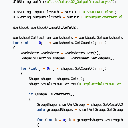
U16String
outDir
(
u
"..
\\
Data
\\
02_OutputDirectory
\\
"
)
;
U16String
inputFilePath
=
srcDir
+
u
"SmartArt.xlsx"
;
U16String
outputFilePath
=
outDir
+
u
"outputSmartArt.xlsx
Workbook
workbook
(
inputFilePath
)
;
WorksheetCollection
worksheets
=
workbook
.
GetWorksheets
()
for
(
int
i
=
0
;
i
<
worksheets
.
GetCount
();
++
i
)
{
Worksheet
worksheet
=
worksheets
.
Get
(
i
);
ShapeCollection
shapes
=
worksheet
.
GetShapes
();
for
(
int
j
=
0
;
j
<
shapes
.
GetCount
();
++
j
)
{
Shape
shape
=
shapes
.
Get
(
j
);
shape
.
SetAlternativeText
(
u
"ReplacedAlternativeTex
if
(
shape
.
IsSmartArt
())
{
GroupShape
smartArtGroup
=
shape
.
GetResultOfS
auto
groupedShapes
=
smartArtGroup
.
GetGrouped
for
(
int
k
=
0
;
k
<
groupedShapes
.
GetLength
()
{