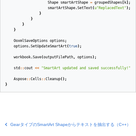
Shape
smartArtShape
=
groupedShapes
[
k
];
smartArtShape
.
SetText
(
u
"ReplacedText"
);
}
}
}
}
OoxmlSaveOptions
options
;
options
.
SetUpdateSmartArt
(
true
);
workbook
.
Save
(
outputFilePath
,
options
);
std
::
cout
<<
"SmartArt updated and saved successfully!"
<
Aspose
::
Cells
::
Cleanup
();
}
GearタイプのSmartArt Shapeからテキストを抽出する（C++）