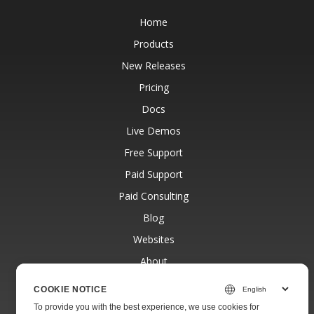
Home
Products
New Releases
Pricing
Docs
Live Demos
Free Support
Paid Support
Paid Consulting
Blog
Websites
About
COOKIE NOTICE
To provide you with the best experience, we use cookies for