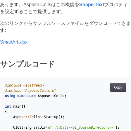
あります。Aspose.Cellsはこの機能を
Shape.Text
プロパティ
を設定することで提供します。
次のリンクからサンプルソースファイルをダウンロードできま
す:
SmartArt.xlsx
サンプルコード
#
include
<iostream>
Copy
#
include
"Aspose.Cells.h"
using
namespace
Aspose
::
Cells
;
int
main
()
{
Aspose
::
Cells
::
Startup
();
U16String
srcDir
(
u
"..
\\
Data
\\
01_SourceDirectory
\\
"
)
;