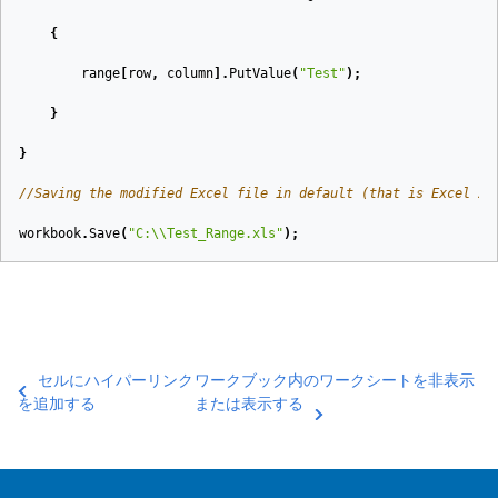
{
range
[
row
,
column
].
PutValue
(
"Test"
);
}
}
//Saving the modified Excel file in default (that is Excel 20
workbook
.
Save
(
"C:\\Test_Range.xls"
);
セルにハイパーリンク
ワークブック内のワークシートを非表示
を追加する
または表示する