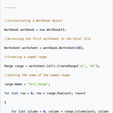
.......
//Instantiating a Workbook object
Workbook
workbook
=
new
Workbook
();
//Accessing the first worksheet in the Excel file
Worksheet
worksheet
=
workbook
.
Worksheets
[
0
];
//Creating a named range
Range
range
=
worksheet
.
Cells
.
CreateRange
(
"A1"
,
"B4"
);
//Setting the name of the named range
range
.
Name
=
"Test_Range"
;
for
(
int
row
=
0
;
row
<
range
.
RowCount
;
row
++)
{
for
(
int
column
=
0
;
column
<
range
.
ColumnCount
;
column
++