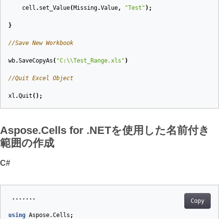
cell
.
set_Value
(
Missing
.
Value
,
"Test"
);
}
//Save New Workbook
wb
.
SaveCopyAs
(
"C:\\Test_Range.xls"
)
//Quit Excel Object
xl
.
Quit
();
Aspose.Cells for .NETを使用した名前付き
範囲の作成
C#
.......
Copy
using
Aspose.Cells
;