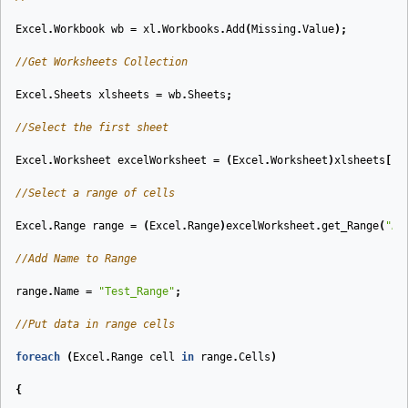
Excel
.
Workbook
wb
=
xl
.
Workbooks
.
Add
(
Missing
.
Value
);
//Get Worksheets Collection
Excel
.
Sheets
xlsheets
=
wb
.
Sheets
;
//Select the first sheet
Excel
.
Worksheet
excelWorksheet
=
(
Excel
.
Worksheet
)
xlsheets
[
1
]
//Select a range of cells
Excel
.
Range
range
=
(
Excel
.
Range
)
excelWorksheet
.
get_Range
(
"A1
//Add Name to Range
range
.
Name
=
"Test_Range"
;
//Put data in range cells
foreach
(
Excel
.
Range
cell
in
range
.
Cells
)
{