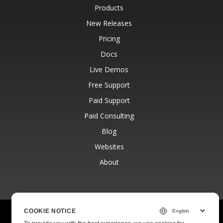
Products
New Releases
Pricing
Docs
Live Demos
Free Support
Paid Support
Paid Consulting
Blog
Websites
About
COOKIE NOTICE
© Aspose Pty Ltd 2001-2026.
All Rights Reserved.
Privacy Policy
Terms of use
Contact