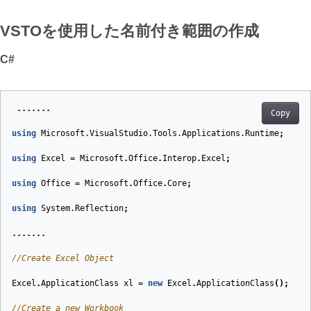
VSTOを使用した名前付き範囲の作成
C#
.......
Copy
using
Microsoft.VisualStudio.Tools.Applications.Runtime
;
using
Excel
=
Microsoft
.
Office
.
Interop
.
Excel
;
using
Office
=
Microsoft
.
Office
.
Core
;
using
System.Reflection
;
.......
//Create Excel Object
Excel
.
ApplicationClass
xl
=
new
Excel
.
ApplicationClass
();
//Create a new Workbook