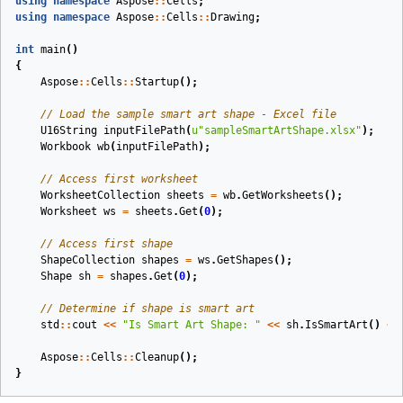
using
namespace
Aspose
::
Cells
;
using
namespace
Aspose
::
Cells
::
Drawing
;
int
main
()
{
Aspose
::
Cells
::
Startup
();
// Load the sample smart art shape - Excel file
U16String
inputFilePath
(
u
"sampleSmartArtShape.xlsx"
)
;
Workbook
wb
(
inputFilePath
)
;
// Access first worksheet
WorksheetCollection
sheets
=
wb
.
GetWorksheets
();
Worksheet
ws
=
sheets
.
Get
(
0
);
// Access first shape
ShapeCollection
shapes
=
ws
.
GetShapes
();
Shape
sh
=
shapes
.
Get
(
0
);
// Determine if shape is smart art
std
::
cout
<<
"Is Smart Art Shape: "
<<
sh
.
IsSmartArt
()
<<
Aspose
::
Cells
::
Cleanup
();
}