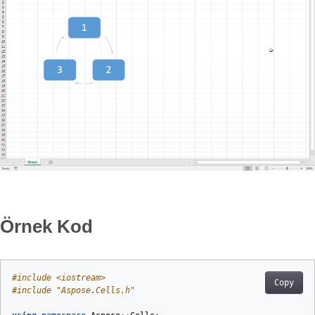
Örnek Kod
#
include
<iostream>
Copy
#
include
"Aspose.Cells.h"