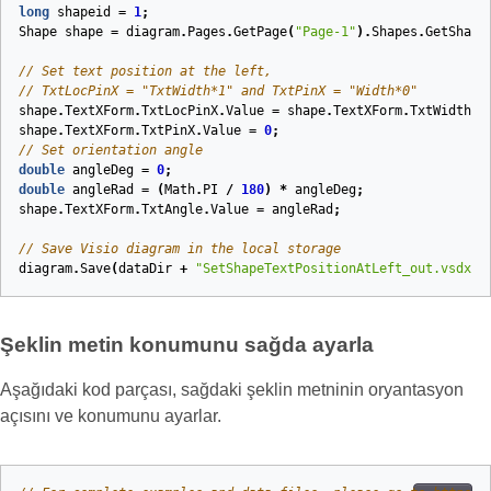
long
shapeid
=
1
;
Shape
shape
=
diagram
.
Pages
.
GetPage
(
"Page-1"
).
Shapes
.
GetShape
// Set text position at the left,
// TxtLocPinX = "TxtWidth*1" and TxtPinX = "Width*0"
shape
.
TextXForm
.
TxtLocPinX
.
Value
=
shape
.
TextXForm
.
TxtWidth
.
V
shape
.
TextXForm
.
TxtPinX
.
Value
=
0
;
// Set orientation angle
double
angleDeg
=
0
;
double
angleRad
=
(
Math
.
PI
/
180
)
*
angleDeg
;
shape
.
TextXForm
.
TxtAngle
.
Value
=
angleRad
;
// Save Visio diagram in the local storage
diagram
.
Save
(
dataDir
+
"SetShapeTextPositionAtLeft_out.vsdx"
,
Şeklin metin konumunu sağda ayarla
Aşağıdaki kod parçası, sağdaki şeklin metninin oryantasyon
açısını ve konumunu ayarlar.