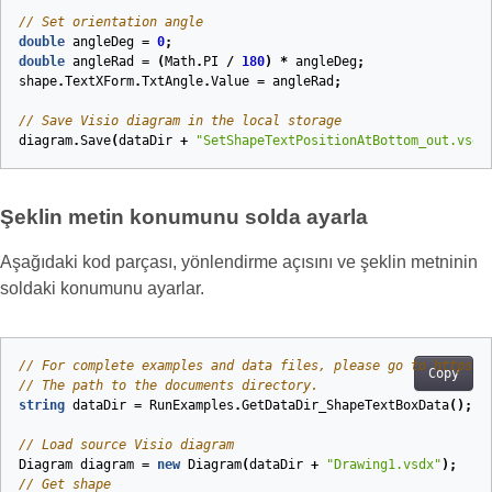
// Set orientation angle
double
angleDeg
=
0
;
double
angleRad
=
(
Math
.
PI
/
180
)
*
angleDeg
;
shape
.
TextXForm
.
TxtAngle
.
Value
=
angleRad
;
// Save Visio diagram in the local storage
diagram
.
Save
(
dataDir
+
"SetShapeTextPositionAtBottom_out.vsdx
Şeklin metin konumunu solda ayarla
Aşağıdaki kod parçası, yönlendirme açısını ve şeklin metninin
soldaki konumunu ayarlar.
// For complete examples and data files, please go to https:/
Copy
// The path to the documents directory.
string
dataDir
=
RunExamples
.
GetDataDir_ShapeTextBoxData
();
// Load source Visio diagram
Diagram
diagram
=
new
Diagram
(
dataDir
+
"Drawing1.vsdx"
);
// Get shape