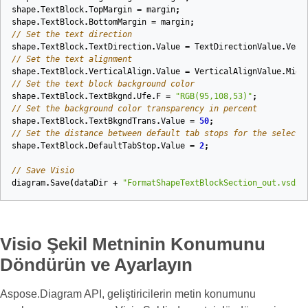
shape
.
TextBlock
.
TopMargin
=
margin
;
shape
.
TextBlock
.
BottomMargin
=
margin
;
// Set the text direction
shape
.
TextBlock
.
TextDirection
.
Value
=
TextDirectionValue
.
Vert
// Set the text alignment
shape
.
TextBlock
.
VerticalAlign
.
Value
=
VerticalAlignValue
.
Midd
// Set the text block background color
shape
.
TextBlock
.
TextBkgnd
.
Ufe
.
F
=
"RGB(95,108,53)"
;
// Set the background color transparency in percent
shape
.
TextBlock
.
TextBkgndTrans
.
Value
=
50
;
// Set the distance between default tab stops for the selecte
shape
.
TextBlock
.
DefaultTabStop
.
Value
=
2
;
// Save Visio
diagram
.
Save
(
dataDir
+
"FormatShapeTextBlockSection_out.vsdx"
Visio Şekil Metninin Konumunu
Döndürün ve Ayarlayın
Aspose.Diagram API, geliştiricilerin metin konumunu