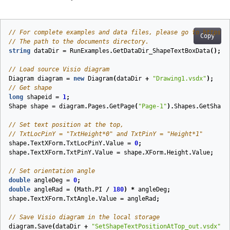
// For complete examples and data files, please go to https:/
Copy
// The path to the documents directory.
string
dataDir
=
RunExamples
.
GetDataDir_ShapeTextBoxData
();
// Load source Visio diagram
Diagram
diagram
=
new
Diagram
(
dataDir
+
"Drawing1.vsdx"
);
// Get shape
long
shapeid
=
1
;
Shape
shape
=
diagram
.
Pages
.
GetPage
(
"Page-1"
).
Shapes
.
GetShape
// Set text position at the top,
// TxtLocPinY = "TxtHeight*0" and TxtPinY = "Height*1"
shape
.
TextXForm
.
TxtLocPinY
.
Value
=
0
;
shape
.
TextXForm
.
TxtPinY
.
Value
=
shape
.
XForm
.
Height
.
Value
;
// Set orientation angle
double
angleDeg
=
0
;
double
angleRad
=
(
Math
.
PI
/
180
)
*
angleDeg
;
shape
.
TextXForm
.
TxtAngle
.
Value
=
angleRad
;
// Save Visio diagram in the local storage
diagram
.
Save
(
dataDir
+
"SetShapeTextPositionAtTop_out.vsdx"
,