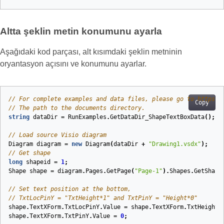
Altta şeklin metin konumunu ayarla
Aşağıdaki kod parçası, alt kısımdaki şeklin metninin
oryantasyon açısını ve konumunu ayarlar.
// For complete examples and data files, please go to https:/
Copy
// The path to the documents directory.
string
dataDir
=
RunExamples
.
GetDataDir_ShapeTextBoxData
();
// Load source Visio diagram
Diagram
diagram
=
new
Diagram
(
dataDir
+
"Drawing1.vsdx"
);
// Get shape
long
shapeid
=
1
;
Shape
shape
=
diagram
.
Pages
.
GetPage
(
"Page-1"
).
Shapes
.
GetShape
// Set text position at the bottom,
// TxtLocPinY = "TxtHeight*1" and TxtPinY = "Height*0"
shape
.
TextXForm
.
TxtLocPinY
.
Value
=
shape
.
TextXForm
.
TxtHeight
.
shape
.
TextXForm
.
TxtPinY
.
Value
=
0
;