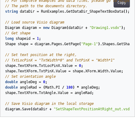
// For complete examples and data files, please go to https:/
Copy
// The path to the documents directory.
string
dataDir
=
RunExamples
.
GetDataDir_ShapeTextBoxData
();
// Load source Visio diagram
Diagram
diagram
=
new
Diagram
(
dataDir
+
"Drawing1.vsdx"
);
// Get shape
long
shapeid
=
1
;
Shape
shape
=
diagram
.
Pages
.
GetPage
(
"Page-1"
).
Shapes
.
GetShape
// Set text position at the right,
// TxtLocPinX = "TxtWidth*0" and TxtPinX = "Width*1"
shape
.
TextXForm
.
TxtLocPinX
.
Value
=
0
;
shape
.
TextXForm
.
TxtPinX
.
Value
=
shape
.
XForm
.
Width
.
Value
;
// Set orientation angle
double
angleDeg
=
0
;
double
angleRad
=
(
Math
.
PI
/
180
)
*
angleDeg
;
shape
.
TextXForm
.
TxtAngle
.
Value
=
angleRad
;
// Save Visio diagram in the local storage
diagram
.
Save
(
dataDir
+
"SetShapeTextPositionAtRight_out.vsdx"