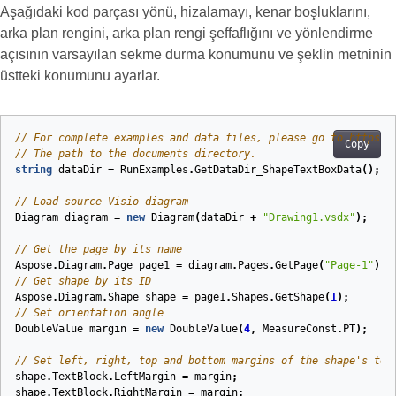
Aşağıdaki kod parçası yönü, hizalamayı, kenar boşluklarını,
arka plan rengini, arka plan rengi şeffaflığını ve yönlendirme
açısının varsayılan sekme durma konumunu ve şeklin metninin
üstteki konumunu ayarlar.
// For complete examples and data files, please go to https:/
Copy
// The path to the documents directory.
string
dataDir
=
RunExamples
.
GetDataDir_ShapeTextBoxData
();
// Load source Visio diagram
Diagram
diagram
=
new
Diagram
(
dataDir
+
"Drawing1.vsdx"
);
// Get the page by its name
Aspose
.
Diagram
.
Page
page1
=
diagram
.
Pages
.
GetPage
(
"Page-1"
);
// Get shape by its ID
Aspose
.
Diagram
.
Shape
shape
=
page1
.
Shapes
.
GetShape
(
1
);
// Set orientation angle
DoubleValue
margin
=
new
DoubleValue
(
4
,
MeasureConst
.
PT
);
// Set left, right, top and bottom margins of the shape's tex
shape
.
TextBlock
.
LeftMargin
=
margin
;
shape
.
TextBlock
.
RightMargin
=
margin
;