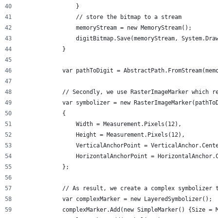
                }
                // store the bitmap to a stream
                memoryStream = new MemoryStream();
                digitBitmap.Save(memoryStream, System.Dra
            }
            var pathToDigit = AbstractPath.FromStream(mem
            // Secondly, we use RasterImageMarker which r
            var symbolizer = new RasterImageMarker(pathTo
            {
                Width = Measurement.Pixels(12),
                Height = Measurement.Pixels(12),
                VerticalAnchorPoint = VerticalAnchor.Cent
                HorizontalAnchorPoint = HorizontalAnchor.
            };
            // As result, we create a complex symbolizer 
            var complexMarker = new LayeredSymbolizer();
            complexMarker.Add(new SimpleMarker() {Size = 