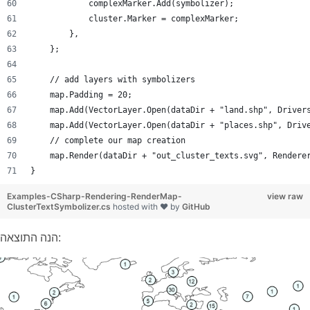
            complexMarker.Add(symbolizer);
            cluster.Marker = complexMarker;
        },
    };
    // add layers with symbolizers
    map.Padding = 20;
    map.Add(VectorLayer.Open(dataDir + "land.shp", Driver
    map.Add(VectorLayer.Open(dataDir + "places.shp", Driv
    // complete our map creation 
    map.Render(dataDir + "out_cluster_texts.svg", Rendere
}
Examples-CSharp-Rendering-RenderMap-
view raw
ClusterTextSymbolizer.cs
hosted with ❤ by
GitHub
הנה התוצאה: