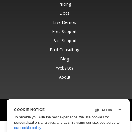
Pricing
Docs
Live Demos
Free Support
Paid Support
Paid Consulting
Blog
Websites
About
© Aspose Pty Ltd 2001-2026.
All Rights Reserved.
COOKIE NOTICE
Privacy Policy
Terms of use
Contact
To provide you with the best experience, we use cookies for
personalization, analytics, and ads. By using our site, you agree to
our cookie policy
.