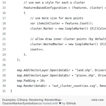
        // use own a style for each a cluster
        FeaturesBasedConfiguration = (features, cluster) 
        {
            // use more size for more points 
            var itemsInCluster = features.Count();
            cluster.Marker = new SimpleMarker() {FillColo
            // allow draw inner cluster points (by defaul
            cluster.NestedMarker = new SimpleMarker() {Fi
            count++;
        },
    };
    map.Add(VectorLayer.Open(dataDir + "land.shp", Driver
    map.Add(VectorLayer.Open(dataDir + "places.shp", Driv
    map.Padding = 20;
    map.Render(dataDir + "out_cluster_countries.svg", Ren
}
Examples-CSharp-Rendering-RenderMap-
view raw
ClusterMarkerSymbolizer.cs
hosted with ❤ by
GitHub