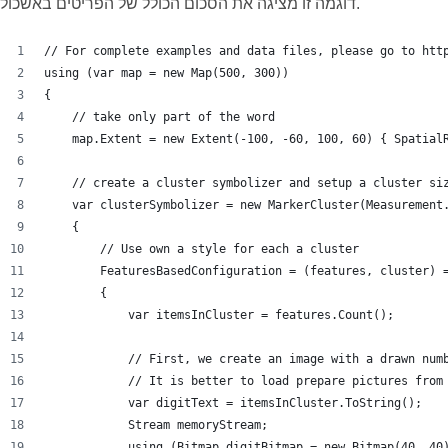
דוגמה זו מציגה את הסכום הכולל של הפריטים באשכול.
// For complete examples and data files, please go to htt
using (var map = new Map(500, 300))
{
    // take only part of the word
    map.Extent = new Extent(-100, -60, 100, 60) { Spatial
    // create a cluster symbolizer and setup a cluster si
    var clusterSymbolizer = new MarkerCluster(Measurement
    {
        // Use own a style for each a cluster
        FeaturesBasedConfiguration = (features, cluster) 
        {
            var itemsInCluster = features.Count();
            // First, we create an image with a drawn num
            // It is better to load prepare pictures from
            var digitText = itemsInCluster.ToString();
            Stream memoryStream;
            using (Bitmap digitBitmap = new Bitmap(40, 40