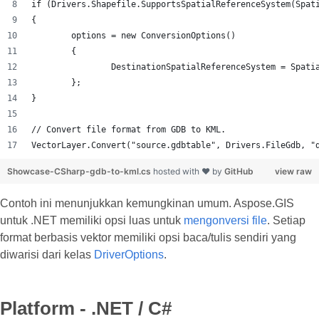
if (Drivers.Shapefile.SupportsSpatialReferenceSystem(Spat
{
	options = new ConversionOptions()
	{
		DestinationSpatialReferenceSystem = Spat
	};
}
// Convert file format from GDB to KML.
VectorLayer.Convert("source.gdbtable", Drivers.FileGdb, "
Showcase-CSharp-gdb-to-kml.cs
hosted with ❤ by
GitHub
view raw
Contoh ini menunjukkan kemungkinan umum. Aspose.GIS
untuk .NET memiliki opsi luas untuk
mengonversi file
. Setiap
format berbasis vektor memiliki opsi baca/tulis sendiri yang
diwarisi dari kelas
DriverOptions
.
Platform - .NET / C#