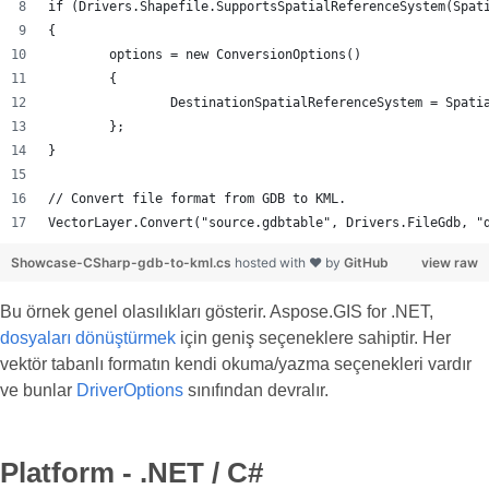
if (Drivers.Shapefile.SupportsSpatialReferenceSystem(Spat
{
	options = new ConversionOptions()
	{
		DestinationSpatialReferenceSystem = Spat
	};
}
// Convert file format from GDB to KML.
VectorLayer.Convert("source.gdbtable", Drivers.FileGdb, "
Showcase-CSharp-gdb-to-kml.cs
hosted with ❤ by
GitHub
view raw
Bu örnek genel olasılıkları gösterir. Aspose.GIS for .NET,
dosyaları dönüştürmek
için geniş seçeneklere sahiptir. Her
vektör tabanlı formatın kendi okuma/yazma seçenekleri vardır
ve bunlar
DriverOptions
sınıfından devralır.
Platform - .NET / C#