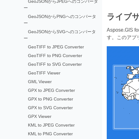
GeoJSONからJPEGへのコンバータ
ー
ライブ
GeoJSONからPNGへのコンバータ
ー
Aspose.GIS f
GeoJSONからSVGへのコンバータ
す。このアプ
ー
GeoTIFF to JPEG Converter
GeoTIFF to PNG Converter
GeoTIFF to SVG Converter
GeoTIFF Viewer
GML Viewer
GPX to JPEG Converter
GPX to PNG Converter
GPX to SVG Converter
GPX Viewer
KML to JPEG Converter
KML to PNG Converter