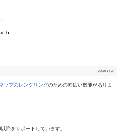
};
zer);
view raw
マップのレンダリング
のための幅広い機能がありま
ore 2.0以降をサポートしています。