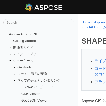
Home
Aspos
SHAPEFI
Aspose.GIS for .NET
SHAP
Getting Started
開発者ガイド
マイクロアプリ
ショーケース
ライブ
GeoTools
コードサ
ファイル形式の変換
のコン
マップの表示とレンダリング
プラット
ESRI-ASCII ビューアー
GDB Viewer
GeoJSON Viewer
Aspose.G