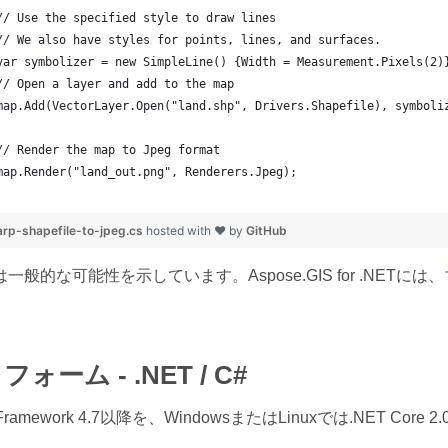
	// Use the specified style to draw lines
	// We also have styles for points, lines, and surfaces.
	var symbolizer = new SimpleLine() {Width = Measurement.Pixels(2)
	// Open a layer and add to the map
	map.Add(VectorLayer.Open("land.shp", Drivers.Shapefile), symboli
	// Render the map to Jpeg format
	map.Render("land_out.png", Renderers.Jpeg);
p-shapefile-to-jpeg.cs
hosted with ❤ by
GitHub
般的な可能性を示しています。Aspose.GIS for .NETには、
ォーム - .NET / C#
Framework 4.7以降を、WindowsまたはLinuxでは.NET C