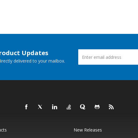
Product Updates
rectly delivered to your mailbox.
ucts
New Releases