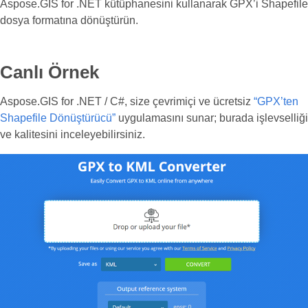
Aspose.GIS for .NET kütüphanesini kullanarak GPX’i Shapefile
dosya formatına dönüştürün.
Canlı Örnek
Aspose.GIS for .NET / C#, size çevrimiçi ve ücretsiz
“GPX’ten
Shapefile Dönüştürücü”
uygulamasını sunar; burada işlevselliği
ve kalitesini inceleyebilirsiniz.