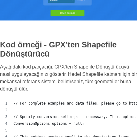
Kod örneği - GPX’ten Shapefile
Dönüştürücü
Aşağıdaki kod parçacığı, GPX’ten Shapefile Dönüştürücüyü
nasıl uygulayacağınızı gösterir. Hedef Shapefile katmanı için bir
mekansal referans sistemi belirtirseniz, tüm geometriler buna
dönüştürülür.
// For complete examples and data files, please go to htt
// Specify conversion settings if necessary. It is option
ConversionOptions options = null;
// This options assigns Wgs84 to the destination layer.