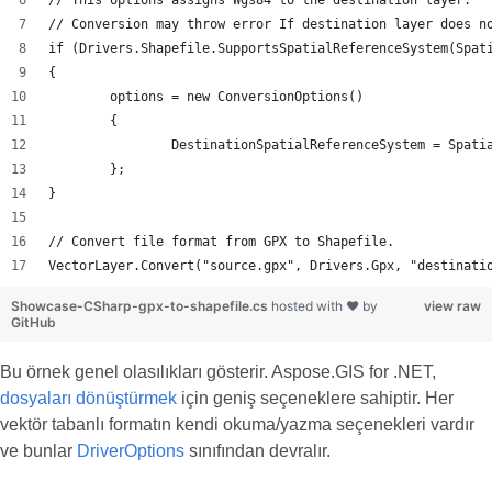
// Conversion may throw error If destination layer does n
if (Drivers.Shapefile.SupportsSpatialReferenceSystem(Spat
{
	options = new ConversionOptions()
	{
		DestinationSpatialReferenceSystem = Spat
	};
}
// Convert file format from GPX to Shapefile.
VectorLayer.Convert("source.gpx", Drivers.Gpx, "destinati
Showcase-CSharp-gpx-to-shapefile.cs
hosted with ❤ by
view raw
GitHub
Bu örnek genel olasılıkları gösterir. Aspose.GIS for .NET,
dosyaları dönüştürmek
için geniş seçeneklere sahiptir. Her
vektör tabanlı formatın kendi okuma/yazma seçenekleri vardır
ve bunlar
DriverOptions
sınıfından devralır.