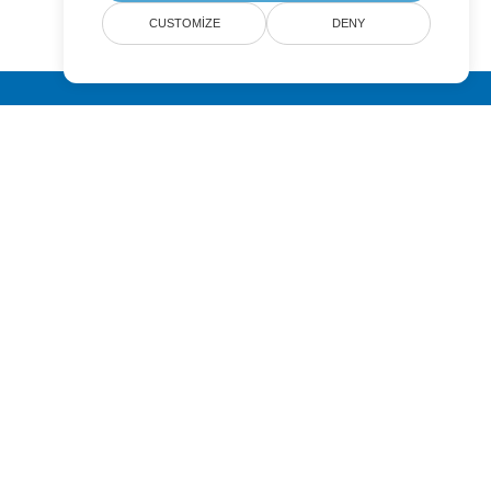
CUSTOMIZE
DENY
Submit
Pricing
Paid Support
About