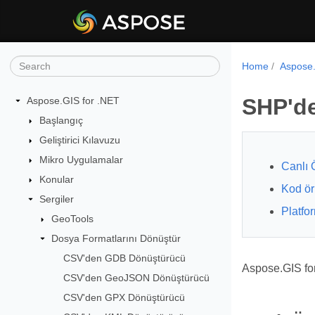
Home
Aspose.
SHP'd
Aspose.GIS for .NET
Başlangıç
Geliştirici Kılavuzu
Mikro Uygulamalar
Canlı 
Konular
Kod ör
Sergiler
Platfo
GeoTools
Dosya Formatlarını Dönüştür
CSV'den GDB Dönüştürücü
Aspose.GIS fo
CSV'den GeoJSON Dönüştürücü
CSV'den GPX Dönüştürücü