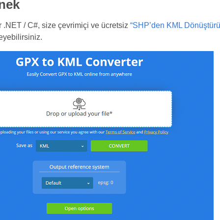
rnek
 .NET / C#, size çevrimiçi ve ücretsiz
“SHP’den KML Dönüştürü
eyebilirsiniz.