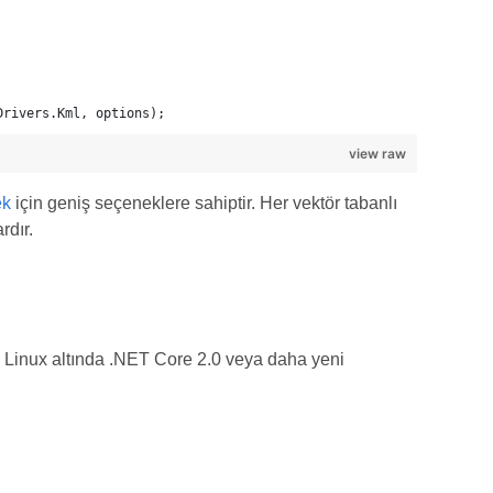
Drivers.Kml, options);
view raw
ek
için geniş seçeneklere sahiptir. Her vektör tabanlı
rdır.
Linux altında .NET Core 2.0 veya daha yeni