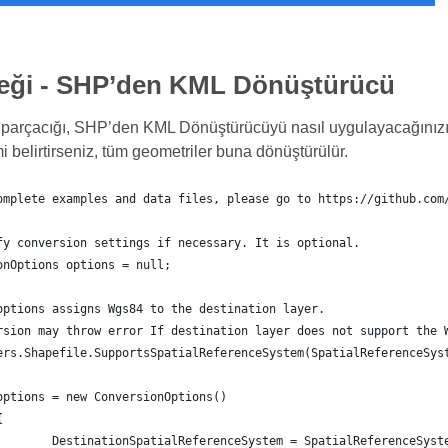
eği - SHP’den KML Dönüştürücü
parçacığı, SHP’den KML Dönüştürücüyü nasıl uygulayacağınızı 
i belirtirseniz, tüm geometriler buna dönüştürülür.
omplete examples and data files, please go to https://github.com
fy conversion settings if necessary. It is optional.
onOptions options = null;
options assigns Wgs84 to the destination layer.
rsion may throw error If destination layer does not support the 
ers.Shapefile.SupportsSpatialReferenceSystem(SpatialReferenceSys
	options = new ConversionOptions()
{
		DestinationSpatialReferenceSystem = SpatialReferenceSyst