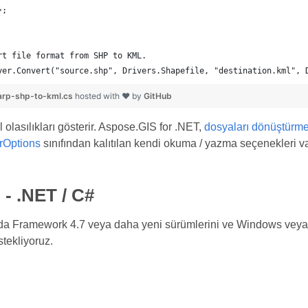
	};
rt file format from SHP to KML.
yer.Convert("source.shp", Drivers.Shapefile, "destination.kml", 
rp-shp-to-kml.cs
hosted with ❤ by
GitHub
olasılıkları gösterir. Aspose.GIS for .NET,
dosyaları dönüştürm
rOptions
sınıfından kalıtılan kendi okuma / yazma seçenekleri va
 - .NET / C#
da Framework 4.7 veya daha yeni sürümlerini ve Windows veya 
tekliyoruz.