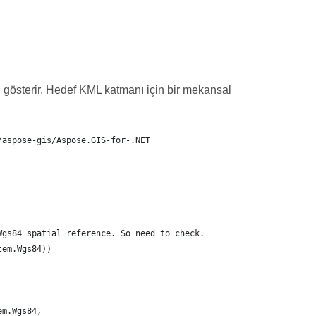
gösterir. Hedef KML katmanı için bir mekansal
/aspose-gis/Aspose.GIS-for-.NET
Wgs84 spatial reference. So need to check.
tem.Wgs84))
em.Wgs84,