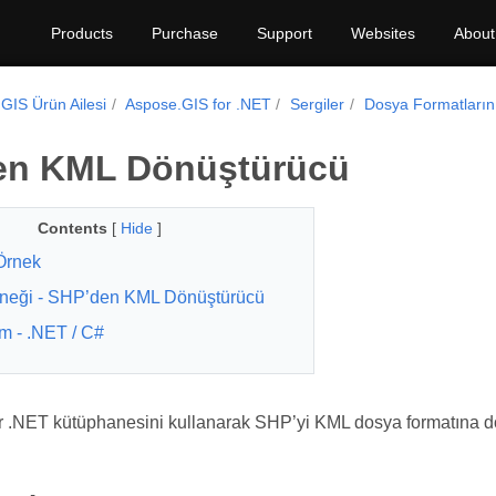
Products
Purchase
Support
Websites
About
GIS Ürün Ailesi
Aspose.GIS for .NET
Sergiler
Dosya Formatların
en KML Dönüştürücü
Contents
[
Hide
]
Örnek
neği - SHP’den KML Dönüştürücü
rm - .NET / C#
r .NET kütüphanesini kullanarak SHP’yi KML dosya formatına d