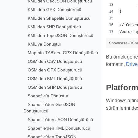
KML'den GeoJSON Dönüştürücü
KML'den GPX Dönüştürücü
}
KML'den Shapefile Dönüştürücü
// Conve
KML'den SHP Dönüştürücü
VectorLa
KML'den TopoJSON Dönüştürücü
Showcase-CSha
KML'ye Dönüştür
MapInfo-TAB'den GPX Dönüştürücü
Bu örnek genel 
OSM'den CSV Dönüştürücü
formatın,
Drive
OSM'den GPX Dönüştürücü
OSM'den KML Dönüştürücü
Platform
OSM'den SHP Dönüştürücü
Shapefile'a Dönüştür
Windows altın
Shapefile'den GeoJSON
sürümlerini des
Dönüştürücü
Shapefile'den JSON Dönüştürücü
Shapefile'den KML Dönüştürücü
Shapefile'den TopoJSON