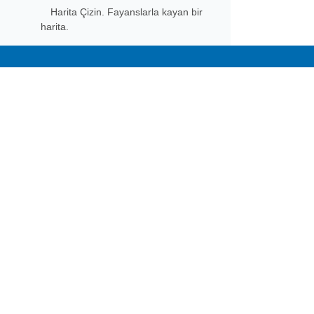
Harita Çizin. Fayanslarla kayan bir
harita.
Subscribe to Aspose 
Get monthly newsletters & offers di
Home
Prod
Docs
Live
Paid Consulting
Blog