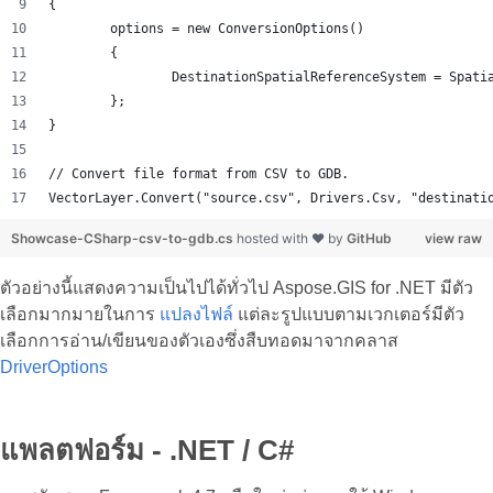
{
	options = new ConversionOptions()
	{
		DestinationSpatialReferenceSystem = Spat
	};
}
// Convert file format from CSV to GDB.
VectorLayer.Convert("source.csv", Drivers.Csv, "destinati
Showcase-CSharp-csv-to-gdb.cs
hosted with ❤ by
GitHub
view raw
ตัวอย่างนี้แสดงความเป็นไปได้ทั่วไป Aspose.GIS for .NET มีตัว
เลือกมากมายในการ
แปลงไฟล์
แต่ละรูปแบบตามเวกเตอร์มีตัว
เลือกการอ่าน/เขียนของตัวเองซึ่งสืบทอดมาจากคลาส
DriverOptions
แพลตฟอร์ม - .NET / C#