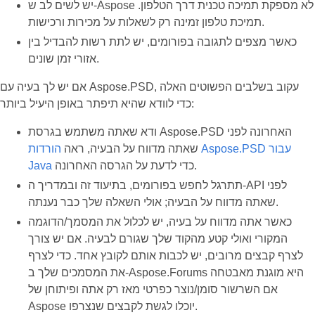
יש לשים לב ש-Aspose לא מספקת תמיכה טכנית דרך הטלפון.
תמיכת טלפון זמינה רק לשאלות על מכירות ורכישות.
כאשר מצפים לתגובה בפורומים, יש לתת רשות להבדיל בין
אזורי זמן שונים.
אם יש לך בעיה עם Aspose.PSD, עקוב בשלבים הפשוטים האלה
כדי לוודא שהיא תיפתר באופן היעיל ביותר:
ודא שאתה משתמש בגרסת Aspose.PSD האחרונה לפני
שאתה מדווח על הבעיה, ראה
הורדות Aspose.PSD עבור
כדי לדעת על הגרסה האחרונה.
Java
תתרגל לחפש בפורומים, בתיעוד זה ובמדריך ה-API לפני
שאתה מדווח על הבעיה; אולי השאלה שלך כבר נענתה.
כאשר אתה מדווח על בעיה, יש לכלול את המסמך/הדוגמה
המקורי ואולי קטע מהקוד שלך שגורם לבעיה. אם יש צורך
לצרף קבצים מרובים, יש לכבות אותם לקובץ אחד. כדי לצרף
את המסמכים שלך ב-Aspose.Forums היא מוגנת מאבטחה
אם השרשור סומן/נוצר כפרטי מאז רק אתה ופיתוחן של
Aspose יוכלו לגשת לקבצים שנצרפו.