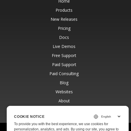
Home
Products
New Releases
Pricing
Docs
Live Demos
Free Support
Paid Support
Paid Consulting
Blog
Websites
About
COOKIE NOTICE
To provide you with the best experience, we use cookies for
personalization, analytics, and ads. By using our site, you agree to
© Aspose Pty Ltd 2001-2026.
All Rights Reserved.