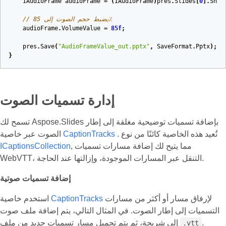
IAudioFrame
audioFrame
=
(
IAudioFrame
)
pres
.
Slides
[
0
].
Shap
// يضبط حجم الصوت إلى 85٪
audioFrame
.
VolumeValue
=
85f
;
pres
.
Save
(
"AudioFrameValue_out.pptx"
,
SaveFormat
.
Pptx
);
}
إدارة تسميات الصوت
تسمح لك Aspose.Slides بإضافة تسميات توضيحية مغلقة إلى إطار
. تُعيد هذه الخاصية كائنًا من نوع
CaptionTracks
الصوت عبر خاصية
, مما يتيح لك إضافة مسارات تسميات
ICaptionsCollection
WebVTT، التنقل عبر المسارات الموجودة، وإزالتها عند الحاجة.
إضافة تسميات صوتية
لإرفاق مسار أو أكثر من مسارات
CaptionTracks
استخدم خاصية
التسميات إلى إطار الصوت. في المثال التالي، يتم إضافة ملف صوت
.
إلى شريحة، ثم يتم تحميل مسار تسميات جديد من ملف
.vtt