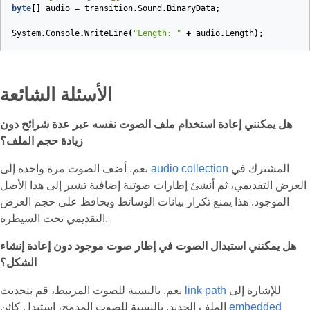
byte
[]
audio
=
transition
.
Sound
.
BinaryData
;
System
.
Console
.
WriteLine
(
"Length: "
+
audio
.
Length
);
الأسئلة الشائعة
هل يمكنني إعادة استخدام ملف الصوت نفسه عبر عدة شرائح دون
زيادة حجم الملف؟
المشترك في
audio collection
نعم. أضف الصوت مرة واحدة إلى
العرض التقديمي، ثم أنشئ إطارات صوتية إضافية تشير إلى هذا الأصل
الموجود. هذا يمنع تكرار بيانات الوسائط ويحافظ على حجم العرض
التقديمي تحت السيطرة.
هل يمكنني استبدال الصوت في إطار صوت موجود دون إعادة إنشاء
الشكل؟
للإشارة إلى
link path
نعم. بالنسبة للصوت المرتبط، قم بتحديث
embedded
الملف الجديد. بالنسبة للصوت المدمج، استبدل كائن