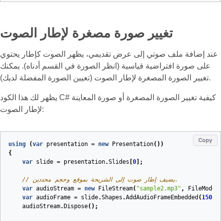
تغيير صورة مصغرة لإطار الصوت
عند إضافة ملف صوتي إلى عرض تقديمي، يظهر الصوت كإطار يحتوي
على صورة افتراضية قياسية (انظر الصورة في القسم أدناه). يمكنك
تغيير الصورة المصغرة لإطار الصوت (تعيين الصورة المفضلة لديك).
يظهر لك هذا الكود C# كيفية تغيير الصورة المصغرة أو صورة المعاينة
لإطار الصوت:
Copy
using
(
var
presentation
=
new
Presentation
())
{
var
slide
=
presentation
.
Slides
[
0
];
// يضيف إطار صوت إلى الشريحة بموقع وحجم محددين.
var
audioStream
=
new
FileStream
(
"sample2.mp3"
,
FileMode
.
var
audioFrame
=
slide
.
Shapes
.
AddAudioFrameEmbedded
(
150
,
audioStream
.
Dispose
();