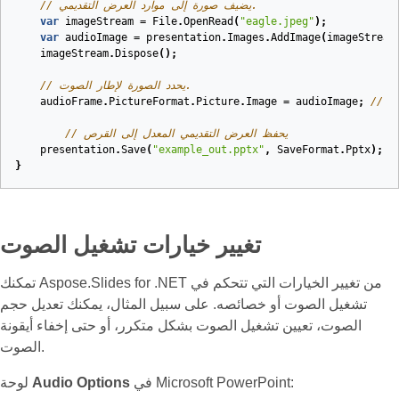
// يضيف صورة إلى موارد العرض التقديمي.
var
imageStream
=
File
.
OpenRead
(
"eagle.jpeg"
);
var
audioImage
=
presentation
.
Images
.
AddImage
(
imageStream
imageStream
.
Dispose
();
// يحدد الصورة لإطار الصوت.
audioFrame
.
PictureFormat
.
Picture
.
Image
=
audioImage
;
// <
// يحفظ العرض التقديمي المعدل إلى القرص
presentation
.
Save
(
"example_out.pptx"
,
SaveFormat
.
Pptx
);
}
تغيير خيارات تشغيل الصوت
تمكنك Aspose.Slides for .NET من تغيير الخيارات التي تتحكم في
تشغيل الصوت أو خصائصه. على سبيل المثال، يمكنك تعديل حجم
الصوت، تعيين تشغيل الصوت بشكل متكرر، أو حتى إخفاء أيقونة
الصوت.
في Microsoft PowerPoint:
Audio Options
لوحة