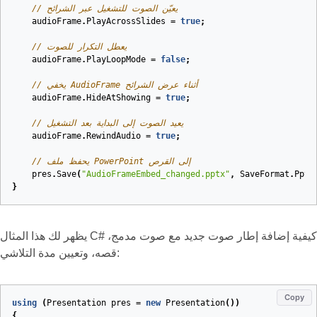
// يعيّن الصوت للتشغيل عبر الشرائح
audioFrame
.
PlayAcrossSlides
=
true
;
// يعطل التكرار للصوت
audioFrame
.
PlayLoopMode
=
false
;
// يخفي AudioFrame أثناء عرض الشرائح
audioFrame
.
HideAtShowing
=
true
;
// يعيد الصوت إلى البداية بعد التشغيل
audioFrame
.
RewindAudio
=
true
;
// يحفظ ملف PowerPoint إلى القرص
pres
.
Save
(
"AudioFrameEmbed_changed.pptx"
,
SaveFormat
.
Pptx
}
يظهر لك هذا المثال C# كيفية إضافة إطار صوت جديد مع صوت مدمج،
قصه، وتعيين مدة التلاشي:
Copy
using
(
Presentation
pres
=
new
Presentation
())
{