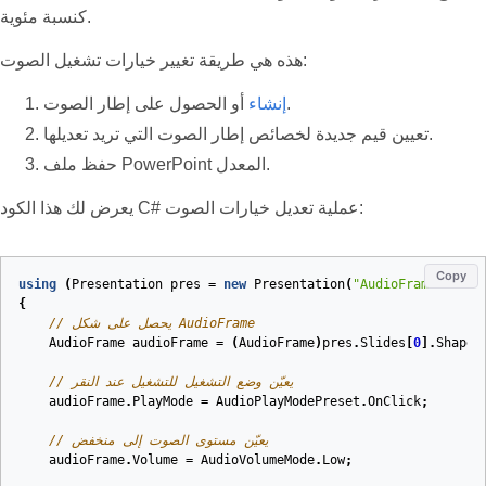
كنسبة مئوية.
هذه هي طريقة تغيير خيارات تشغيل الصوت:
أو الحصول على إطار الصوت.
إنشاء
تعيين قيم جديدة لخصائص إطار الصوت التي تريد تعديلها.
حفظ ملف PowerPoint المعدل.
يعرض لك هذا الكود C# عملية تعديل خيارات الصوت:
Copy
using
(
Presentation
pres
=
new
Presentation
(
"AudioFrameEmbed_
{
// يحصل على شكل AudioFrame
AudioFrame
audioFrame
=
(
AudioFrame
)
pres
.
Slides
[
0
].
Shapes
// يعيّن وضع التشغيل للتشغيل عند النقر
audioFrame
.
PlayMode
=
AudioPlayModePreset
.
OnClick
;
// يعيّن مستوى الصوت إلى منخفض
audioFrame
.
Volume
=
AudioVolumeMode
.
Low
;