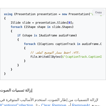
Copy
using
(
Presentation
presentation
=
new
Presentation
(
"audio_wi
{
ISlide
slide
=
presentation
.
Slides
[
0
];
foreach
(
IShape
shape
in
slide
.
Shapes
)
{
if
(
shape
is
IAudioFrame
audioFrame
)
{
foreach
(
ICaptions
captionTrack
in
audioFrame
.
Cap
{
// احفظ مسار التوضيح كملف .vtt.
File
.
WriteAllBytes
(
$"
{captionTrack.CaptionId}
}
}
}
}
إزالة تسميات الصوت
لإزالة التسميات من إطار الصوت، استخدم الأساليب المتوفرة في
. يوضح
RemoveAt
, أو
Remove
,
Clear
مثل
ICaptionsCollection