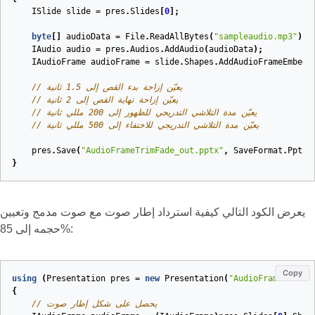
ISlide
slide
=
pres
.
Slides
[
0
];
byte
[]
audioData
=
File
.
ReadAllBytes
(
"sampleaudio.mp3"
);
IAudio
audio
=
pres
.
Audios
.
AddAudio
(
audioData
);
IAudioFrame
audioFrame
=
slide
.
Shapes
.
AddAudioFrameEmbedd
// يعيّن إزاحة بدء القص إلى 1.5 ثانية
// يعيّن إزاحة نهاية القص إلى 2 ثانية
// يعيّن مدة التلاشي التدريجي للظهور إلى 200 مللي ثانية
// يعيّن مدة التلاشي التدريجي للاختفاء إلى 500 مللي ثانية
pres
.
Save
(
"AudioFrameTrimFade_out.pptx"
,
SaveFormat
.
Pptx
)
}
يعرض الكود التالي كيفية استرداد إطار صوت مع صوت مدمج وتعيين
حجمه إلى 85%:
Copy
using
(
Presentation
pres
=
new
Presentation
(
"AudioFrameEmbed_
{
// يحصل على شكل إطار صوت