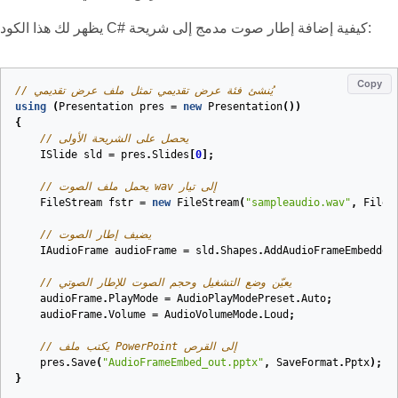
يظهر لك هذا الكود C# كيفية إضافة إطار صوت مدمج إلى شريحة:
Copy
// يُنشئ فئة عرض تقديمي تمثل ملف عرض تقديمي
using
(
Presentation
pres
=
new
Presentation
())
{
// يحصل على الشريحة الأولى
ISlide
sld
=
pres
.
Slides
[
0
];
// يحمل ملف الصوت wav إلى تيار
FileStream
fstr
=
new
FileStream
(
"sampleaudio.wav"
,
FileM
// يضيف إطار الصوت
IAudioFrame
audioFrame
=
sld
.
Shapes
.
AddAudioFrameEmbedded
// يعيّن وضع التشغيل وحجم الصوت للإطار الصوتي
audioFrame
.
PlayMode
=
AudioPlayModePreset
.
Auto
;
audioFrame
.
Volume
=
AudioVolumeMode
.
Loud
;
// يكتب ملف PowerPoint إلى القرص
pres
.
Save
(
"AudioFrameEmbed_out.pptx"
,
SaveFormat
.
Pptx
);
}