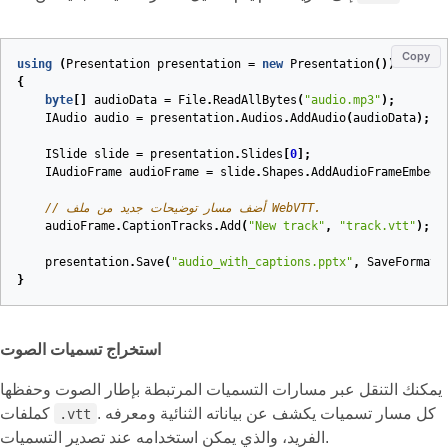
Copy
using
(
Presentation
presentation
=
new
Presentation
())
{
byte
[]
audioData
=
File
.
ReadAllBytes
(
"audio.mp3"
);
IAudio
audio
=
presentation
.
Audios
.
AddAudio
(
audioData
);
ISlide
slide
=
presentation
.
Slides
[
0
];
IAudioFrame
audioFrame
=
slide
.
Shapes
.
AddAudioFrameEmbedd
// أضف مسار توضيحات جديد من ملف WebVTT.
audioFrame
.
CaptionTracks
.
Add
(
"New track"
,
"track.vtt"
);
presentation
.
Save
(
"audio_with_captions.pptx"
,
SaveFormat
.
}
استخراج تسميات الصوت
يمكنك التنقل عبر مسارات التسميات المرتبطة بإطار الصوت وحفظها
. كل مسار تسميات يكشف عن بياناته الثنائية ومعرفه
كملفات
.vtt
الفريد، والذي يمكن استخدامه عند تصدير التسميات.