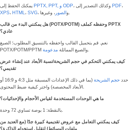
،
PDF
، وكذلك التصدير إلى
PPTX, PPT, و ODP
يمكنك الحفظ إلى
، وغيرها.
، و
الصور
SVG
،
HTML
،
XPS
هل يمكنني البدء من قالب (POTX/POTM) وحفظه كملف PPTX
عادي؟
نعم. قم بتحميل القالب واحفظه بالتنسيق المطلوب؛ الصيغ
.
POTX/POTM/PPTM والصيغ المماثلة
مدعومة
كيف يمكنني التحكم في حجم الشريحة/نسبة الأبعاد عند إنشاء عرض
تقديمي؟
حدد
حجم الشريحة
(بما في ذلك الإعدادات المسبقة مثل 4:3 و 16:9 أو
الأبعاد المخصصة) واختر كيفية ضبط المحتوى.
ما هي الوحدات المستخدمة لقياس الأحجام والإحداثيات؟
بالنقطة: 1 بوصة تساوي 72 وحدة.
كيف يمكنني التعامل مع عروض تقديمية كبيرة جدًا (مع العديد من
ملفات الوسائط) لتقليل استخدام الذاكرة؟