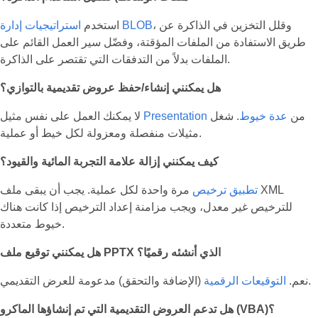
، وقلل التخزين في الذاكرة عن
استراتيجيات إدارة BLOB
استخدم
طريق الاستفادة من الملفات المؤقتة، وفضّل سير العمل القائم على
الملفات بدلاً من التدفقات التي تقتصر على الذاكرة.
هل يمكنني إنشاء/حفظ عروض تقديمية بالتوازي؟
من
عدة خيوط
. شغل
Presentation
لا يمكنك العمل على نفس مثيل
مثيلات منفصلة ومعزولة لكل خيط أو عملية.
كيف يمكنني إزالة علامة التجربة المائية والقيود؟
تطبيق ترخيص
مرة واحدة لكل عملية. يجب أن يبقى ملف XML
للترخيص غير معدل، ويجب مزامنة إعداد الترخيص إذا كانت هناك
خيوط متعددة.
هل يمكنني توقيع ملف PPTX الذي أنشئه رقميًا؟
(الإضافة والتحقق) مدعومة للعرض التقديمي.
نعم.
التوقيعات الرقمية
هل تدعم العروض التقديمية التي تم إنشاؤها الماكرو (VBA)؟