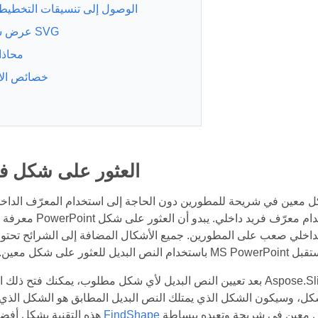
الوصول إلى تنسيقات التخطي
عرض شكل كـ SVG
محاذا
خصائص الا
العثور على شكل ف
ل معين في شريحة للمطورين دون الحاجة إلى استخدام المعرّف الداخل
معرفة أن ملفات عرض PowerPoint لا توفر أ
ي صعب على المطورين. جميع الأشكال المضافة إلى الشرائح تحتوي على نص بديل (t Text
بعد تعيين النص البديل لأي شكل مطلوب، يمكنك فتح ذلك العرض باستخدام Aspose.Slides for .NET والمرور ع
كل، وسيكون الشكل الذي يمتلك النص البديل المطابق هو الشكل الذي 
FindShape
هذه التقنية بشكل أفضل، أنشأنا طريقة