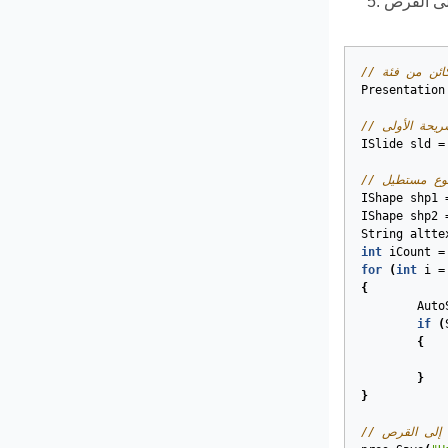
Presentation
ريحة الأولى
ISlide
sld
=
 نوع مستطيل
IShape
shp1
IShape
shp2
String
altte
int
iCount
=
for
(
int
i
=
{
Auto
if
(
{
}
}
ي إلى القرص