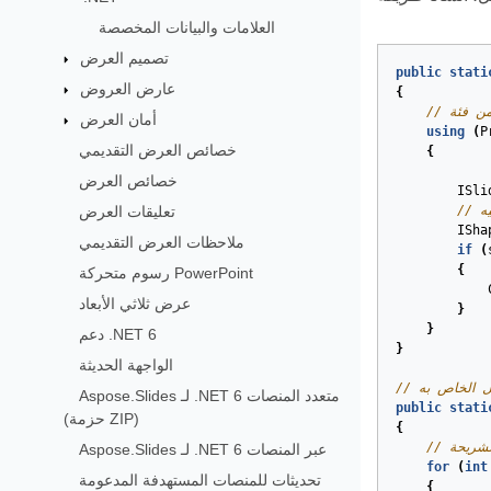
العلامات والبيانات المخصصة
تصميم العرض
public
stati
عارض العروض
{
أمان العرض
using
(
P
خصائص العرض التقديمي
{
خصائص العرض
ISli
تعليقات العرض
ه
ISha
ملاحظات العرض التقديمي
if
(
{
رسوم متحركة PowerPoint
عرض ثلاثي الأبعاد
}
}
دعم .NET 6
}
الواجهة الحديثة
يل الخاص به
Aspose.Slides لـ .NET 6 متعدد المنصات
public
stati
(حزمة ZIP)
{
لشريحة
Aspose.Slides لـ .NET 6 عبر المنصات
for
(
int
تحديثات للمنصات المستهدفة المدعومة
{