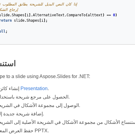
// إذا كان النص البديل للشريحة يطابق المطلوب ث
// إرجاع الش
slide
.
Shapes
[
i
].
AlternativeText
.
CompareTo
(
alttext
)
==
0
)
return
slide
.
Shapes
[
i
];
ull
;
استن
pe to a slide using Aspose.Slides for .NET:
.
Presentation
إنشاء كائن من الفئة
الحصول على مرجع شريحة باستخدام فهرسها.
الوصول إلى مجموعة الأشكال في الشريحة الأصلية.
إضافة شريحة جديدة إلى العرض.
حفظ العرض المعدل كملف PPTX.