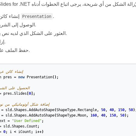
.
إنشاء كائن من الفئة
Presentation
الوصول إلى الشريحة الأولى.
العثور على الشكل الذي لديه نص بديل محدد.
إزالة الشكل.
حفظ الملف على القرص.
// إنشاء كائن 
n
pres
=
new
Presentation
();
// الحصول على الشر
=
pres
.
Slides
[
0
];
// إضافة شكل أوتوماتيكي من ن
=
sld
.
Shapes
.
AddAutoShape
(
ShapeType
.
Rectangle
,
50
,
40
,
150
,
50
)
=
sld
.
Shapes
.
AddAutoShape
(
ShapeType
.
Moon
,
160
,
40
,
150
,
50
);
ext
=
"User Defined"
;
=
sld
.
Shapes
.
Count
;
=
0
;
i
<
iCount
;
i
++)