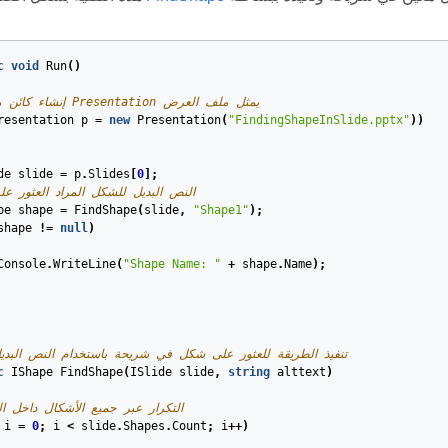
c
void
Run
()
// إنشاء كائن من فئة Presentation يمثل ملف العرض
resentation
p
=
new
Presentation
(
"FindingShapeInSlide.pptx"
))
de
slide
=
p
.
Slides
[
0
];
// النص البديل للشكل المراد العثور علي
pe
shape
=
FindShape
(
slide
,
"Shape1"
);
shape
!=
null
)
Console
.
WriteLine
(
"Shape Name: "
+
shape
.
Name
);
// تنفيذ الطريقة للعثور على شكل في شريحة باستخدام النص البد
c
IShape
FindShape
(
ISlide
slide
,
string
alttext
)
// التكرار عبر جميع الأشكال داخل ا
i
=
0
;
i
<
slide
.
Shapes
.
Count
;
i
++)