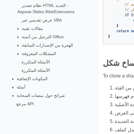
م
نظام تصدير HTML الجديد -
كل
Aspose.Slides.WebExtensions
if
(
عرض تقديمي عبر VBA
}
مقالات تقنية
return
n
الترحيل من أتمتة Office
}
الهجرة من الإصدارات السابقة
المشكلات المعروفة
ساخ شكل
الأسئلة المتكررة
الأسئلة المتكررة
To clone a sha
المكونات الإضافية
أمثلة
شرائح حول منصات السحابة
مرجع API