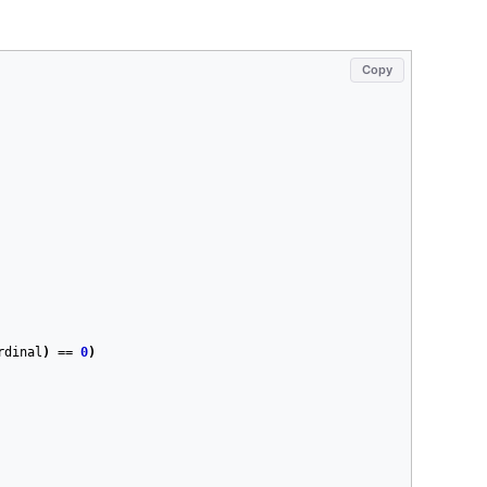
Copy
rdinal
)
==
0
)