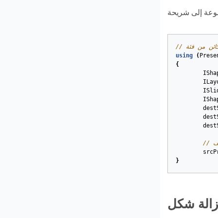
using
(
Prese
{
ISha
ILay
ISli
ISha
dest
dest
dest
srcP
}
زالة شكل