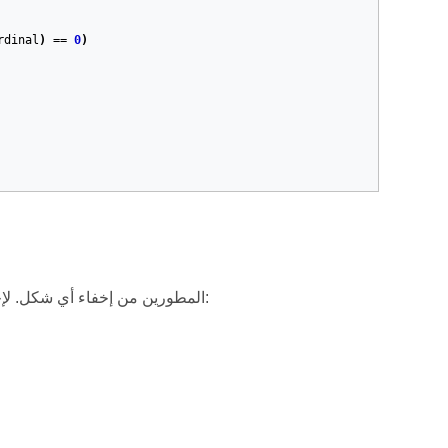
rdinal
)
==
0
)
تمكن Aspose.Slides for .NET المطورين من إخفاء أي شكل. لإخفاء الشكل من أي شريحة، يرجى اتباع الخطوات أدناه: