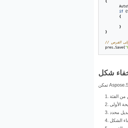
{
Auto
if
(
{
}
}
 إلى القرص
pres
.
Save
(
"
فاء شكل