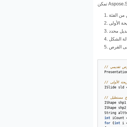
عرض تقديمي
Presentatio
يحة الأولى
ISlide
sld
وع مستطيل
IShape
shp1
IShape
shp2
String
altt
int
iCount
for
(
int
i