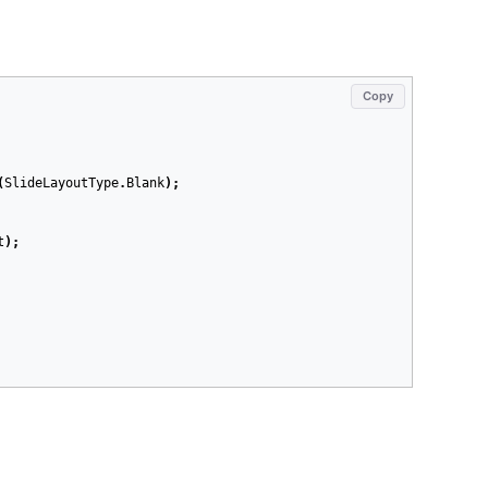
Copy
(
SlideLayoutType
.
Blank
);
t
);