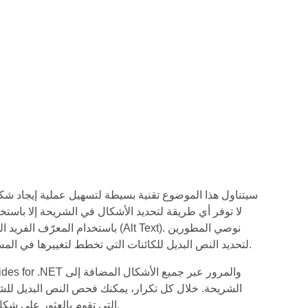
سيتناول هذا الموضوع تقنية بسيطة لتسهيل عملية إيجاد شك
باستخدام المعرّف الفريد الداخل
باستخدام النص البديل للعثور على شكل معين. يمكنك استخدام MS PowerPoint لتحديد النص البديل للكائنات التي تخطط لتغييرها في المستقبل.
الشريحة. خلال كل تكرار، يمكنك فحص النص البديل للش
التي تقوم بالعثور على شكل معين في شريحة وتعيده ببساطة.