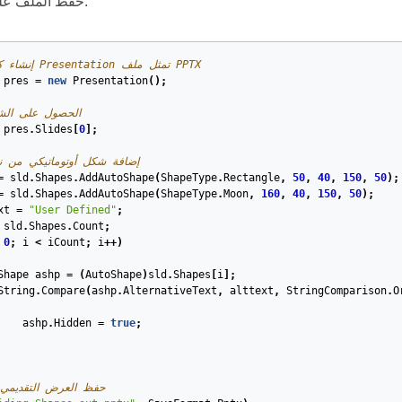
حفظ الملف على القرص.
// إنشاء كائن من فئة Presentation تمثل ملف PPTX
pres
=
new
Presentation
();
// الحصول على الش
pres
.
Slides
[
0
];
// إضافة شكل أوتوماتيكي من
=
sld
.
Shapes
.
AddAutoShape
(
ShapeType
.
Rectangle
,
50
,
40
,
150
,
50
);
=
sld
.
Shapes
.
AddAutoShape
(
ShapeType
.
Moon
,
160
,
40
,
150
,
50
);
xt
=
"User Defined"
;
sld
.
Shapes
.
Count
;
0
;
i
<
iCount
;
i
++)
Shape
ashp
=
(
AutoShape
)
sld
.
Shapes
[
i
];
String
.
Compare
(
ashp
.
AlternativeText
,
alttext
,
StringComparison
.
O
ashp
.
Hidden
=
true
;
// حفظ العرض التقديم