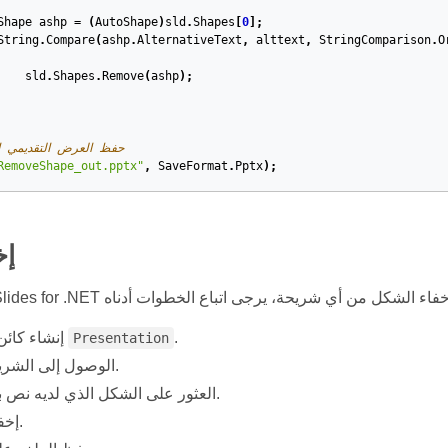
Shape
ashp
=
(
AutoShape
)
sld
.
Shapes
[
0
];
String
.
Compare
(
ashp
.
AlternativeText
,
alttext
,
StringComparison
.
O
sld
.
Shapes
.
Remove
(
ashp
);
// حفظ العرض التقديمي
RemoveShape_out.pptx"
,
SaveFormat
.
Pptx
);
إخ
.
إنشاء كائن من الفئة
Presentation
الوصول إلى الشريحة الأولى.
العثور على الشكل الذي لديه نص بديل محدد.
إخفاء الشكل.