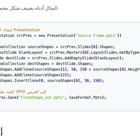
المثال أدناه يضيف شكل مجموعة إلى شريحة.
// إنشاء كائن من فئة Presentation
ntation
srcPres
=
new
Presentation
(
"Source Frame.pptx"
))
peCollection
sourceShapes
=
srcPres
.
Slides
[
0
].
Shapes
;
outSlide
blankLayout
=
srcPres
.
Masters
[
0
].
LayoutSlides
.
GetByType
de
destSlide
=
srcPres
.
Slides
.
AddEmptySlide
(
blankLayout
);
peCollection
destShapes
=
destSlide
.
Shapes
;
Shapes
.
AddClone
(
sourceShapes
[
1
],
50
,
150
+
sourceShapes
[
0
].
Heigh
Shapes
.
AddClone
(
sourceShapes
[
2
]);
Shapes
.
InsertClone
(
0
,
sourceShapes
[
0
],
50
,
150
);
// كتابة ملف PPTX إلى القرص
res
.
Save
(
"CloneShape_out.pptx"
,
SaveFormat
.
Pptx
);
إ