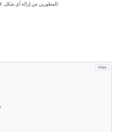
تمكن Aspose.Slides for .NET المطورين من إزالة أي شكل. لإزالة الشكل من أي شريحة، يرجى اتباع الخطوات أدناه:
Copy
;