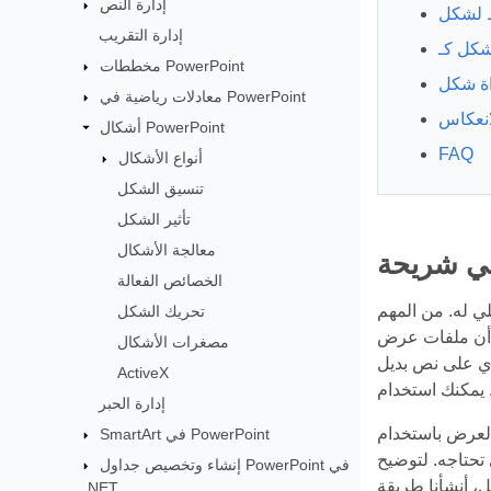
إدارة النص
ط لشكل
إدارة التقريب
مخططات PowerPoint
ة شكل
معادلات رياضية في PowerPoint
نعكاس
أشكال PowerPoint
FAQ
أنواع الأشكال
تنسيق الشكل
تأثير الشكل
معالجة الأشكال
ي شريحة
الخصائص الفعالة
ي له. من المهم
تحريك الشكل
ي طريقة لتحديد الأشكال في الشريحة إلا باستخدام معرّف فريد داخلي. يبدو أن العثور على شكل
مصغرات الأشكال
Al). نوصي المطورين
ActiveX
إدارة الحبر
بر جميع الأشكال المضافة إلى
SmartArt في PowerPoint
تحتاجه. لتوضيح
إنشاء وتخصيص جداول PowerPoint في
.NET