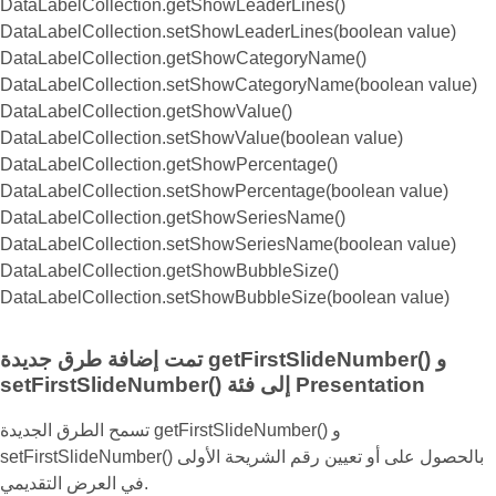
DataLabelCollection.getShowLeaderLines()
DataLabelCollection.setShowLeaderLines(boolean value)
DataLabelCollection.getShowCategoryName()
DataLabelCollection.setShowCategoryName(boolean value)
DataLabelCollection.getShowValue()
DataLabelCollection.setShowValue(boolean value)
DataLabelCollection.getShowPercentage()
DataLabelCollection.setShowPercentage(boolean value)
DataLabelCollection.getShowSeriesName()
DataLabelCollection.setShowSeriesName(boolean value)
DataLabelCollection.getShowBubbleSize()
DataLabelCollection.setShowBubbleSize(boolean value)
تمت إضافة طرق جديدة getFirstSlideNumber() و
setFirstSlideNumber() إلى فئة Presentation
تسمح الطرق الجديدة getFirstSlideNumber() و
setFirstSlideNumber() بالحصول على أو تعيين رقم الشريحة الأولى
في العرض التقديمي.