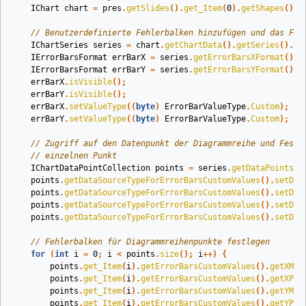
IChart
chart
=
pres
.
getSlides
().
get_Item
(
0
).
getShapes
().
a
// Benutzerdefinierte Fehlerbalken hinzufügen und das For
IChartSeries
series
=
chart
.
getChartData
().
getSeries
().
ge
IErrorBarsFormat
errBarX
=
series
.
getErrorBarsXFormat
();
IErrorBarsFormat
errBarY
=
series
.
getErrorBarsYFormat
();
errBarX
.
isVisible
();
errBarY
.
isVisible
();
errBarX
.
setValueType
((
byte
)
ErrorBarValueType
.
Custom
);
errBarY
.
setValueType
((
byte
)
ErrorBarValueType
.
Custom
);
// Zugriff auf den Datenpunkt der Diagrammreihe und Festl
// einzelnen Punkt
IChartDataPointCollection
points
=
series
.
getDataPoints
()
points
.
getDataSourceTypeForErrorBarsCustomValues
().
setDat
points
.
getDataSourceTypeForErrorBarsCustomValues
().
setDat
points
.
getDataSourceTypeForErrorBarsCustomValues
().
setDat
points
.
getDataSourceTypeForErrorBarsCustomValues
().
setDat
// Fehlerbalken für Diagrammreihenpunkte festlegen
for
(
int
i
=
0
;
i
<
points
.
size
();
i
++)
{
points
.
get_Item
(
i
).
getErrorBarsCustomValues
().
getXMin
points
.
get_Item
(
i
).
getErrorBarsCustomValues
().
getXPlu
points
.
get_Item
(
i
).
getErrorBarsCustomValues
().
getYMin
points
.
get_Item
(
i
).
getErrorBarsCustomValues
().
getYPlu