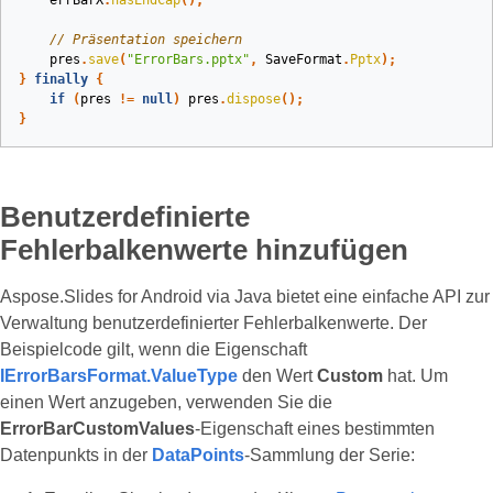
errBarX
.
hasEndCap
();
// Präsentation speichern
pres
.
save
(
"ErrorBars.pptx"
,
SaveFormat
.
Pptx
);
}
finally
{
if
(
pres
!=
null
)
pres
.
dispose
();
}
Benutzerdefinierte
Fehlerbalkenwerte hinzufügen
Aspose.Slides for Android via Java bietet eine einfache API zur
Verwaltung benutzerdefinierter Fehlerbalkenwerte. Der
Beispielcode gilt, wenn die Eigenschaft
IErrorBarsFormat.ValueType
den Wert
Custom
hat. Um
einen Wert anzugeben, verwenden Sie die
ErrorBarCustomValues
‑Eigenschaft eines bestimmten
Datenpunkts in der
DataPoints
-Sammlung der Serie: