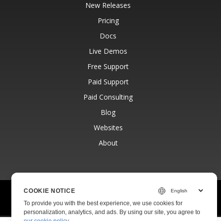
New Releases
Pricing
Docs
Live Demos
Free Support
Paid Support
Paid Consulting
Blog
Websites
About
COOKIE NOTICE
© Aspose Pty Ltd 2001-2026.
All Rights Reserved.
To provide you with the best experience, we use cookies for
Privacy Policy
Terms of use
Contact
personalization, analytics, and ads. By using our site, you agree to