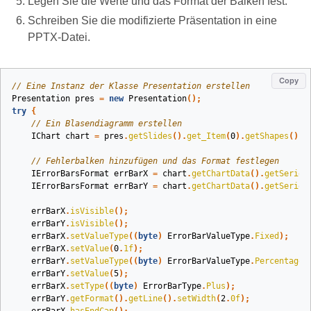
Legen Sie die Werte und das Format der Balken fest.
Schreiben Sie die modifizierte Präsentation in eine
PPTX‑Datei.
Copy
// Eine Instanz der Klasse Presentation erstellen
Presentation
pres
=
new
Presentation
();
try
{
// Ein Blasendiagramm erstellen
IChart
chart
=
pres
.
getSlides
().
get_Item
(
0
).
getShapes
().
a
// Fehlerbalken hinzufügen und das Format festlegen
IErrorBarsFormat
errBarX
=
chart
.
getChartData
().
getSeries
IErrorBarsFormat
errBarY
=
chart
.
getChartData
().
getSeries
errBarX
.
isVisible
();
errBarY
.
isVisible
();
errBarX
.
setValueType
((
byte
)
ErrorBarValueType
.
Fixed
);
errBarX
.
setValue
(
0
.
1f
);
errBarY
.
setValueType
((
byte
)
ErrorBarValueType
.
Percentage
)
errBarY
.
setValue
(
5
);
errBarX
.
setType
((
byte
)
ErrorBarType
.
Plus
);
errBarY
.
getFormat
().
getLine
().
setWidth
(
2
.
0f
);