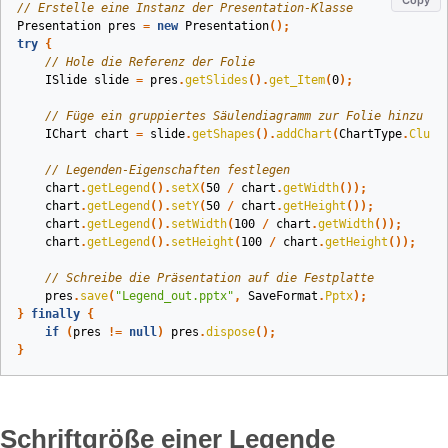
Copy
// Erstelle eine Instanz der Presentation-Klasse
Presentation
pres
=
new
Presentation
();
try
{
// Hole die Referenz der Folie
ISlide
slide
=
pres
.
getSlides
().
get_Item
(
0
);
// Füge ein gruppiertes Säulendiagramm zur Folie hinzu
IChart
chart
=
slide
.
getShapes
().
addChart
(
ChartType
.
Clust
// Legenden-Eigenschaften festlegen
chart
.
getLegend
().
setX
(
50
/
chart
.
getWidth
());
chart
.
getLegend
().
setY
(
50
/
chart
.
getHeight
());
chart
.
getLegend
().
setWidth
(
100
/
chart
.
getWidth
());
chart
.
getLegend
().
setHeight
(
100
/
chart
.
getHeight
());
// Schreibe die Präsentation auf die Festplatte
pres
.
save
(
"Legend_out.pptx"
,
SaveFormat
.
Pptx
);
}
finally
{
if
(
pres
!=
null
)
pres
.
dispose
();
}
Schriftgröße einer Legende