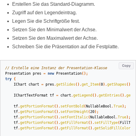
Erstellen Sie das Standard‑Diagramm.
Zugriff auf den Legendeintrag.
Legen Sie die Schriftgröße fest.
Setzen Sie den Minimalwert der Achse.
Setzen Sie den Maximalwert der Achse.
Schreiben Sie die Präsentation auf die Festplatte.
Copy
// Erstelle eine Instanz der Presentation-Klasse
Presentation
pres
=
new
Presentation
();
try
{
IChart
chart
=
pres
.
getSlides
().
get_Item
(
0
).
getShapes
().
a
IChartTextFormat
tf
=
chart
.
getLegend
().
getEntries
().
get_
tf
.
getPortionFormat
().
setFontBold
(
NullableBool
.
True
);
tf
.
getPortionFormat
().
setFontHeight
(
20
);
tf
.
getPortionFormat
().
setFontItalic
(
NullableBool
.
True
);
tf
.
getPortionFormat
().
getFillFormat
().
setFillType
(
FillTyp
tf
.
getPortionFormat
().
getFillFormat
().
getSolidFillColor
()