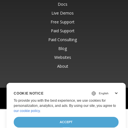
Docs
Live Demos
Free Support
Paid Support
Paid Consulting
Blog
Websites
About
COOKIE NOTICE
© Aspose Pty Ltd 2001-2026.
All Rights Reserved.
To provide you with the best experience, we use cookies for
Privacy Policy
Terms of use
Contact
personalization, analytics, and ads. By using our site, you agree to
our cookie policy
.
ACCEPT