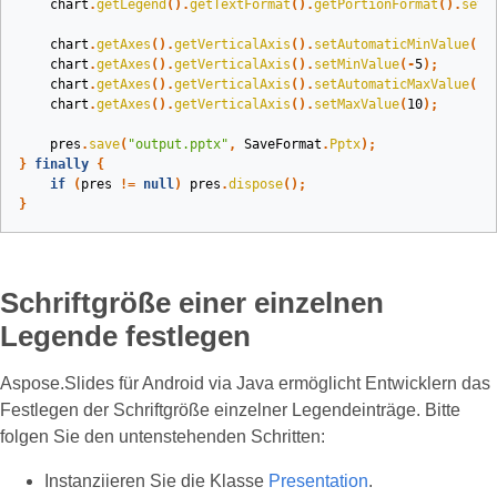
chart
.
getLegend
().
getTextFormat
().
getPortionFormat
().
setF
chart
.
getAxes
().
getVerticalAxis
().
setAutomaticMinValue
(
fa
chart
.
getAxes
().
getVerticalAxis
().
setMinValue
(-
5
);
chart
.
getAxes
().
getVerticalAxis
().
setAutomaticMaxValue
(
fa
chart
.
getAxes
().
getVerticalAxis
().
setMaxValue
(
10
);
pres
.
save
(
"output.pptx"
,
SaveFormat
.
Pptx
);
}
finally
{
if
(
pres
!=
null
)
pres
.
dispose
();
}
Schriftgröße einer einzelnen
Legende festlegen
Aspose.Slides für Android via Java ermöglicht Entwicklern das
Festlegen der Schriftgröße einzelner Legendeinträge. Bitte
folgen Sie den untenstehenden Schritten:
Instanziieren Sie die Klasse
Presentation
.