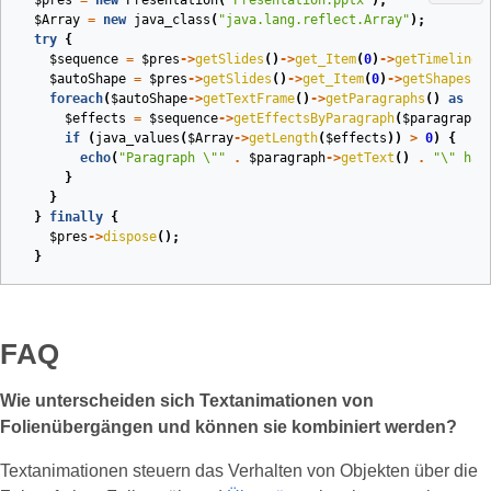
$pres
=
new
Presentation
(
"Presentation.pptx"
);
$Array
=
new
java_class
(
"java.lang.reflect.Array"
);
try
{
$sequence
=
$pres
->
getSlides
()
->
get_Item
(
0
)
->
getTimeline
(
$autoShape
=
$pres
->
getSlides
()
->
get_Item
(
0
)
->
getShapes
()
foreach
(
$autoShape
->
getTextFrame
()
->
getParagraphs
()
as
$p
$effects
=
$sequence
->
getEffectsByParagraph
(
$paragraph
)
if
(
java_values
(
$Array
->
getLength
(
$effects
))
>
0
)
{
echo
(
"Paragraph 
\"
"
.
$paragraph
->
getText
()
.
"
\"
 has
}
}
}
finally
{
$pres
->
dispose
();
}
FAQ
Wie unterscheiden sich Textanimationen von
Folienübergängen und können sie kombiniert werden?
Textanimationen steuern das Verhalten von Objekten über die