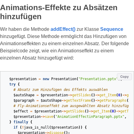
Animations‑Effekte zu Absätzen
hinzufügen
Wir haben die Methode
addEffect()
zur Klasse
Sequence
hinzugefügt. Diese Methode ermöglicht das Hinzufügen von
Animationseffekten zu einem einzelnen Absatz. Der folgende
Beispielcode zeigt, wie ein Animationseffekt zu einem
einzelnen Absatz hinzugefügt wird:
Copy
$presentation
=
new
Presentation
(
"Presentation.pptx"
);
try
{
# Absatz zum Hinzufügen des Effekts auswählen
$autoShape
=
$presentation
->
getSlides
()
->
get_Item
(
0
)
->
get
$paragraph
=
$autoShape
->
getTextFrame
()
->
getParagraphs
()
-
# Fly-Animationseffekt zum ausgewählten Absatz hinzufügen
$effect
=
$presentation
->
getSlides
()
->
get_Item
(
0
)
->
getTim
$presentation
->
save
(
"AnimationEffectinParagraph.pptx"
,
Sa
}
finally
{
if
(
!
java_is_null
(
$presentation
))
{
$presentation
->
dispose
();