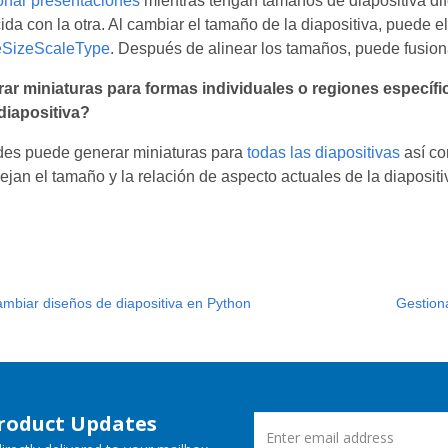
onar presentaciones
mientras tengan tamaños de diapositiva di
ida con la otra. Al cambiar el tamaño de la diapositiva, puede 
eSizeScaleType
. Después de alinear los tamaños, puede fusion
r miniaturas para formas individuales o regiones específic
diapositiva?
ides puede generar miniaturas para
todas las diapositivas
así c
flejan el tamaño y la relación de aspecto actuales de la diaposi
ambiar diseños de diapositiva en Python
Gestion
Product Updates