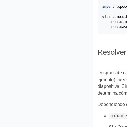
import
aspos
with
slides
.
pres
.
sli
pres
.
sav
Resolver
Después de cam
ejemplo) puede
diapositiva. S
determina cómo
Dependiendo de
DO_NOT_