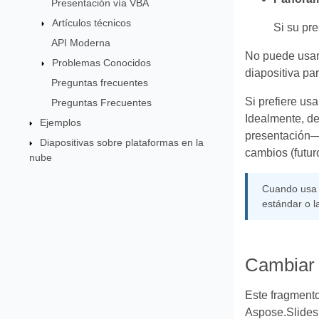
Presentación vía VBA
Artículos técnicos
Si su pr
API Moderna
No puede usar
Problemas Conocidos
diapositiva pa
Preguntas frecuentes
Si prefiere us
Preguntas Frecuentes
Idealmente, de
Ejemplos
presentación—a
Diapositivas sobre plataformas en la
cambios (futur
nube
Cuando usa A
estándar o l
Cambiar 
Este fragmento
Aspose.Slides