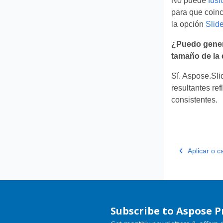
No puede
fusi
para que coinc
la opción
Slid
¿Puedo genera
tamaño de la 
Sí. Aspose.Sl
resultantes re
consistentes.
Aplicar o c
Subscribe to Aspose 