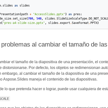
e.slides
as
slides
Presentation
(
path
+
"AccessSlides.pptx"
)
as
pres
:
de_size
.
set_size
(
780
,
540
,
slides
.
SlideSizeScaleType
.
DO_NOT_SCAL
e
(
"pres-a4-slide-size.pptx"
,
slides
.
export
.
SaveFormat
.
PPTX
)
 problemas al cambiar el tamaño de las 
biar el tamaño de la diapositiva de una presentación, el conte
 distorsionarse. Por defecto, los objetos se redimensionan au
in embargo, al cambiar el tamaño de la diapositiva de una pres
 Aspose.Slides maneja el contenido de las diapositivas.
 lo que pretenda hacer o lograr, puede usar cualquiera de est
SCALE