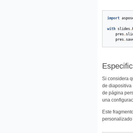
import
aspos
with
slides
.
pres
.
sli
pres
.
sav
Especifi
Si considera q
de diapositiva
de página pers
una configurac
Este fragmento
personalizado