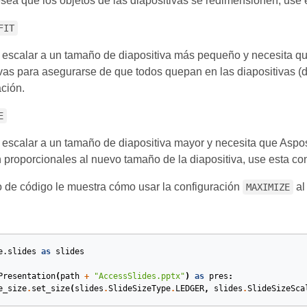
sea que los objetos de las diapositivas se redimensionen, use e
FIT
 escalar a un tamaño de diapositiva más pequeño y necesita qu
ivas para asegurarse de que todos quepan en las diapositivas (d
ción.
E
 escalar a un tamaño de diapositiva mayor y necesita que Aspose
 proporcionales al nuevo tamaño de la diapositiva, use esta con
 de código le muestra cómo usar la configuración
al
MAXIMIZE
e.slides
as
slides
Presentation
(
path
+
"AccessSlides.pptx"
)
as
pres
:
e_size
.
set_size
(
slides
.
SlideSizeType
.
LEDGER
,
slides
.
SlideSizeSca