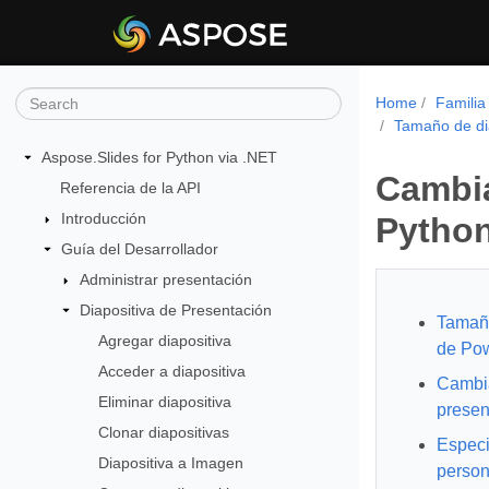
Home
Familia
Tamaño de di
Aspose.Slides for Python via .NET
Cambia
Referencia de la API
Introducción
Pytho
Guía del Desarrollador
Administrar presentación
Diapositiva de Presentación
Tamaño
Agregar diapositiva
de Pow
Acceder a diapositiva
Cambia
Eliminar diapositiva
presen
Clonar diapositivas
Especi
Diapositiva a Imagen
person