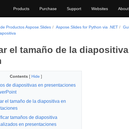
Products
Purchase
Support
Websites
About
 de Productos Aspose.Slides
Aspose.Slides for Python via .NET
Guí
apositiva
r el tamaño de la diapositiv
n
Contents
[
Hide
]
s de diapositivas en presentaciones
erPoint
r el tamaño de la diapositiva en
taciones
ficar tamaños de diapositiva
alizados en presentaciones