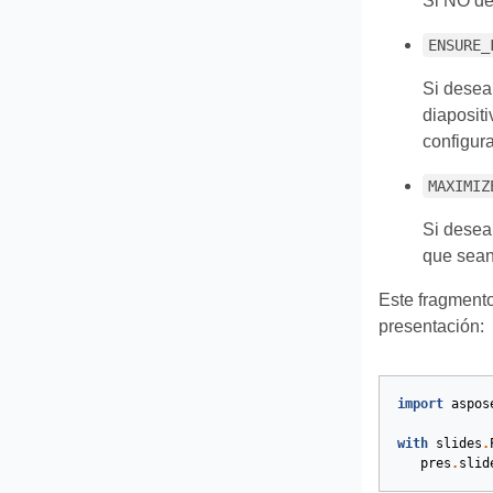
Si NO de
ENSURE_
Si desea
diaposit
configura
MAXIMIZ
Si desea
que sean
Este fragmento
presentación:
import
aspos
with
slides
.
pres
.
slid