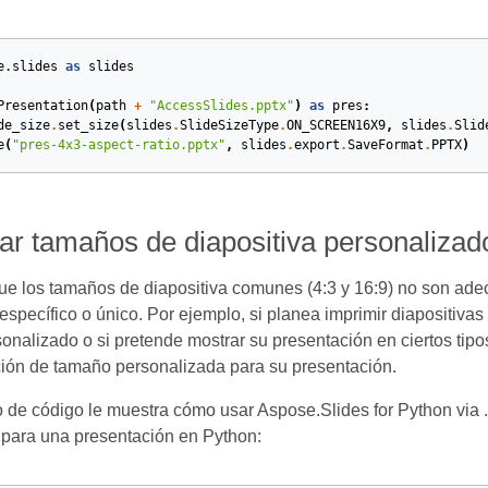
e.slides
as
slides
Presentation
(
path
+
"AccessSlides.pptx"
)
as
pres
:
de_size
.
set_size
(
slides
.
SlideSizeType
.
ON_SCREEN16X9
,
slides
.
Slid
e
(
"pres-4x3-aspect-ratio.pptx"
,
slides
.
export
.
SaveFormat
.
PPTX
)
car tamaños de diapositiva personaliza
ue los tamaños de diapositiva comunes (4:3 y 16:9) no son ade
 específico o único. Por ejemplo, si planea imprimir diapositiv
onalizado o si pretende mostrar su presentación en ciertos tipo
ión de tamaño personalizada para su presentación.
 de código le muestra cómo usar Aspose.Slides for Python via 
 para una presentación en Python: