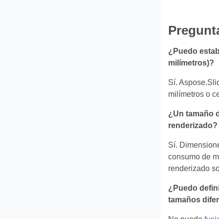
Pregunt
¿Puedo establ
milímetros)?
Sí. Aspose.Sli
milímetros o ce
¿Un tamaño de
renderizado?
Sí. Dimension
consumo de mem
renderizado so
¿Puedo defini
tamaños dife