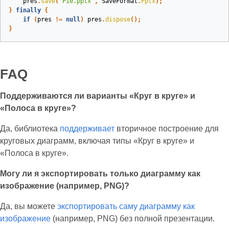
pres
.
save
(
"Pie.pptx"
,
SaveFormat
.
Pptx
);
}
finally
{
if
(
pres
!=
null
)
pres
.
dispose
();
}
FAQ
Поддерживаются ли варианты «Круг в круге» и
«Полоса в круге»?
Да, библиотека
поддерживает
вторичное построение для
круговых диаграмм, включая типы «Круг в круге» и
«Полоса в круге».
Могу ли я экспортировать только диаграмму как
изображение (например, PNG)?
Да, вы можете
экспортировать саму диаграмму как
изображение
(например, PNG) без полной презентации.