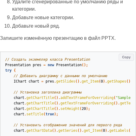
Удалите сгенерированные по умолчанию ряды и
категории.
Добавьте новые категории.
Добавьте новый ряд.
Запишите изменённую презентацию в файл PPTX.
Copy
// Создать экземпляр класса Presentation
Presentation
pres
=
new
Presentation
();
try
{
// Добавить диаграмму с данными по умолчанию
IChart
chart
=
pres
.
getSlides
().
get_Item
(
0
).
getShapes
().
a
// Установка заголовка диаграммы
chart
.
getChartTitle
().
addTextFrameForOverriding
(
"Sample T
chart
.
getChartTitle
().
getTextFrameForOverriding
().
getText
chart
.
getChartTitle
().
setHeight
(
20
);
chart
.
setTitle
(
true
);
// Установить отображение значений для первого ряда
chart
.
getChartData
().
getSeries
().
get_Item
(
0
).
getLabels
().