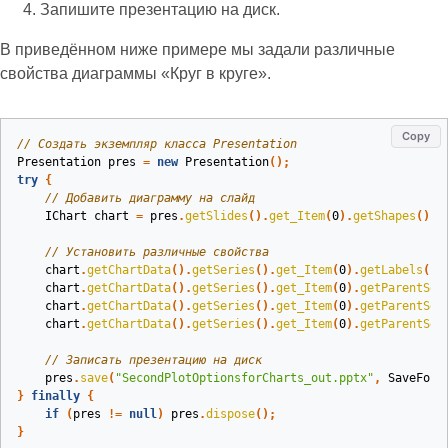
Запишите презентацию на диск.
В приведённом ниже примере мы задали различные
свойства диаграммы «Круг в круге».
Copy
// Создать экземпляр класса Presentation
Presentation
pres
=
new
Presentation
();
try
{
// Добавить диаграмму на слайд
IChart
chart
=
pres
.
getSlides
().
get_Item
(
0
).
getShapes
().
a
// Установить различные свойства
chart
.
getChartData
().
getSeries
().
get_Item
(
0
).
getLabels
().
chart
.
getChartData
().
getSeries
().
get_Item
(
0
).
getParentSer
chart
.
getChartData
().
getSeries
().
get_Item
(
0
).
getParentSer
chart
.
getChartData
().
getSeries
().
get_Item
(
0
).
getParentSer
// Записать презентацию на диск
pres
.
save
(
"SecondPlotOptionsforCharts_out.pptx"
,
SaveForm
}
finally
{
if
(
pres
!=
null
)
pres
.
dispose
();
}