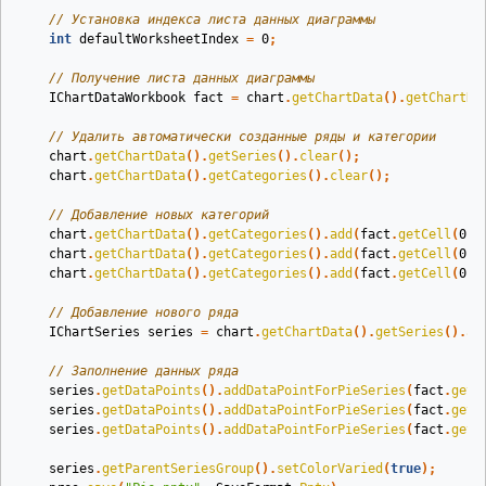
// Установка индекса листа данных диаграммы
int
defaultWorksheetIndex
=
0
;
// Получение листа данных диаграммы
IChartDataWorkbook
fact
=
chart
.
getChartData
().
getChartDa
// Удалить автоматически созданные ряды и категории
chart
.
getChartData
().
getSeries
().
clear
();
chart
.
getChartData
().
getCategories
().
clear
();
// Добавление новых категорий
chart
.
getChartData
().
getCategories
().
add
(
fact
.
getCell
(
0
,
chart
.
getChartData
().
getCategories
().
add
(
fact
.
getCell
(
0
,
chart
.
getChartData
().
getCategories
().
add
(
fact
.
getCell
(
0
,
// Добавление нового ряда
IChartSeries
series
=
chart
.
getChartData
().
getSeries
().
ad
// Заполнение данных ряда
series
.
getDataPoints
().
addDataPointForPieSeries
(
fact
.
getC
series
.
getDataPoints
().
addDataPointForPieSeries
(
fact
.
getC
series
.
getDataPoints
().
addDataPointForPieSeries
(
fact
.
getC
series
.
getParentSeriesGroup
().
setColorVaried
(
true
);