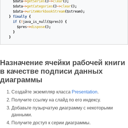
$data
->
getSeries
()
->
clear
();
$data
->
getCategories
()
->
clear
();
$data
->
writeWorkbookStream
(
$stream
);
}
finally
{
if
(
!
java_is_null
(
$pres
))
{
$pres
->
dispose
();
}
}
Назначение ячейки рабочей книги
в качестве подписи данных
диаграммы
Создайте экземпляр класса
Presentation
.
Получите ссылку на слайд по его индексу.
Добавьте пузырчатую диаграмму с некоторыми
данными.
Получите доступ к серии диаграммы.