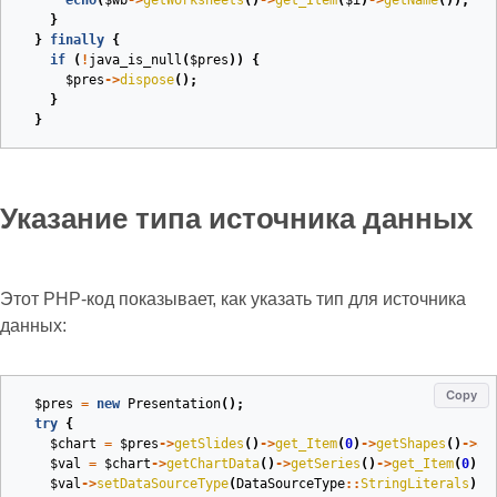
echo
(
$wb
->
getWorksheets
()
->
get_Item
(
$i
)
->
getName
());
}
}
finally
{
if
(
!
java_is_null
(
$pres
))
{
$pres
->
dispose
();
}
}
Указание типа источника данных
Этот PHP‑код показывает, как указать тип для источника
данных:
Copy
$pres
=
new
Presentation
();
try
{
$chart
=
$pres
->
getSlides
()
->
get_Item
(
0
)
->
getShapes
()
->
ad
$val
=
$chart
->
getChartData
()
->
getSeries
()
->
get_Item
(
0
)
->
$val
->
setDataSourceType
(
DataSourceType
::
StringLiterals
);