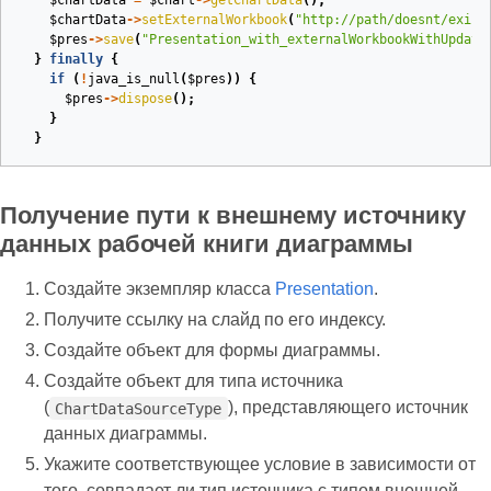
$chartData
=
$chart
->
getChartData
();
$chartData
->
setExternalWorkbook
(
"http://path/doesnt/exist
$pres
->
save
(
"Presentation_with_externalWorkbookWithUpdate
}
finally
{
if
(
!
java_is_null
(
$pres
))
{
$pres
->
dispose
();
}
}
Получение пути к внешнему источнику
данных рабочей книги диаграммы
Создайте экземпляр класса
Presentation
.
Получите ссылку на слайд по его индексу.
Создайте объект для формы диаграммы.
Создайте объект для типа источника
(
), представляющего источник
ChartDataSourceType
данных диаграммы.
Укажите соответствующее условие в зависимости от
того, совпадает ли тип источника с типом внешней