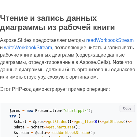
Чтение и запись данных
диаграммы из рабочей книги
Aspose.Slides предоставляет методы
readWorkbookStream
и
writeWorkbookStream
, позволяющие читать и записывать
рабочие книги данных диаграмм (содержащие данные
диаграммы, отредактированные в Aspose.Cells).
Note
что
данные диаграммы должны быть организованы одинаково
или иметь структуру, схожую с оригиналом.
Этот PHP‑код демонстрирует пример операции:
Copy
$pres
=
new
Presentation
(
"chart.pptx"
);
try
{
$chart
=
$pres
->
getSlides
()
->
get_Item
(
0
)
->
getShapes
()
->
ge
$data
=
$chart
->
getChartData
();
$stream
=
$data
->
readWorkbookStream
();