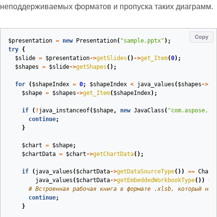
неподдерживаемых форматов и пропуска таких диаграмм.
Copy
$presentation
=
new
Presentation
(
"sample.pptx"
);
try
{
$slide
=
$presentation
->
getSlides
()
->
get_Item
(
0
);
$shapes
=
$slide
->
getShapes
();
for
(
$shapeIndex
=
0
;
$shapeIndex
<
java_values
(
$shapes
->
si
$shape
=
$shapes
->
get_Item
(
$shapeIndex
);
if
(
!
java_instanceof
(
$shape
,
new
JavaClass
(
"com.aspose.sl
continue
;
}
$chart
=
$shape
;
$chartData
=
$chart
->
getChartData
();
if
(
java_values
(
$chartData
->
getDataSourceType
())
==
Chart
java_values
(
$chartData
->
getEmbeddedWorkbookType
())
==
# Встроенная рабочая книга в формате .xlsb, который не 
continue
;
}