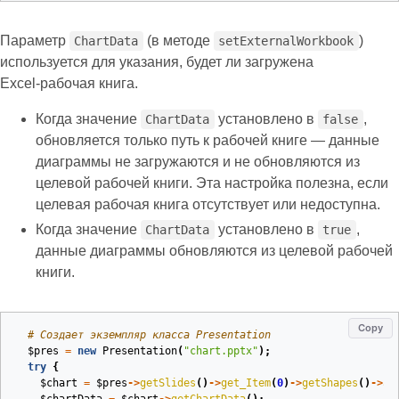
Параметр
(в методе
)
ChartData
setExternalWorkbook
используется для указания, будет ли загружена
Excel‑рабочая книга.
Когда значение
установлено в
,
ChartData
false
обновляется только путь к рабочей книге — данные
диаграммы не загружаются и не обновляются из
целевой рабочей книги. Эта настройка полезна, если
целевая рабочая книга отсутствует или недоступна.
Когда значение
установлено в
,
ChartData
true
данные диаграммы обновляются из целевой рабочей
книги.
Copy
# Создает экземпляр класса Presentation
$pres
=
new
Presentation
(
"chart.pptx"
);
try
{
$chart
=
$pres
->
getSlides
()
->
get_Item
(
0
)
->
getShapes
()
->
ad