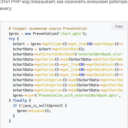
Этот PHP‑код показывает, как назначить внешнюю рабочую
книгу:
Copy
# Создает экземпляр класса Presentation
$pres
=
new
Presentation
(
"chart.pptx"
);
try
{
$chart
=
$pres
->
getSlides
()
->
get_Item
(
0
)
->
getShapes
()
->
ad
$chartData
=
$chart
->
getChartData
();
$chartData
->
setExternalWorkbook
(
"externalWorkbook.xlsx"
);
$chartData
->
getSeries
()
->
add
(
$chartData
->
getChartDataWork
$chartData
->
getSeries
()
->
get_Item
(
0
)
->
getDataPoints
()
->
ad
$chartData
->
getSeries
()
->
get_Item
(
0
)
->
getDataPoints
()
->
ad
$chartData
->
getSeries
()
->
get_Item
(
0
)
->
getDataPoints
()
->
ad
$chartData
->
getCategories
()
->
add
(
$chartData
->
getChartData
$chartData
->
getCategories
()
->
add
(
$chartData
->
getChartData
$chartData
->
getCategories
()
->
add
(
$chartData
->
getChartData
$pres
->
save
(
"Presentation_with_externalWorkbook.pptx"
,
Sa
}
finally
{
if
(
!
java_is_null
(
$pres
))
{
$pres
->
dispose
();
}
}