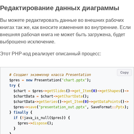
Редактирование данных диаграммы
Вы можете редактировать данные во внешних рабочих
книгах так же, как вносите изменения во внутренние. Если
внешняя рабочая книга не может быть загружена, будет
выброшено исключение.
Этот PHP‑код реализует описанный процесс:
Copy
# Создает экземпляр класса Presentation
$pres
=
new
Presentation
(
"chart.pptx"
);
try
{
$chart
=
$pres
->
getSlides
()
->
get_Item
(
0
)
->
getShapes
()
->
ge
$chartData
=
$chart
->
getChartData
();
$chartData
->
getSeries
()
->
get_Item
(
0
)
->
getDataPoints
()
->
ge
$pres
->
save
(
"presentation_out.pptx"
,
SaveFormat
::
Pptx
);
}
finally
{
if
(
!
java_is_null
(
$pres
))
{
$pres
->
dispose
();
}