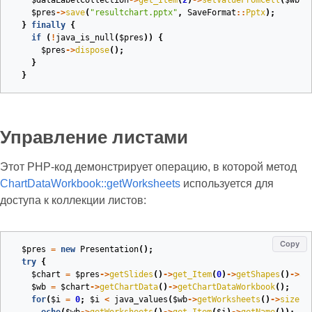
$dataLabelCollection
->
get_Item
(
2
)
->
setValueFromCell
(
$wb
->
$pres
->
save
(
"resultchart.pptx"
,
SaveFormat
::
Pptx
);
}
finally
{
if
(
!
java_is_null
(
$pres
))
{
$pres
->
dispose
();
}
}
Управление листами
Этот PHP‑код демонстрирует операцию, в которой метод
ChartDataWorkbook::getWorksheets
используется для
доступа к коллекции листов:
Copy
$pres
=
new
Presentation
();
try
{
$chart
=
$pres
->
getSlides
()
->
get_Item
(
0
)
->
getShapes
()
->
ad
$wb
=
$chart
->
getChartData
()
->
getChartDataWorkbook
();
for
(
$i
=
0
;
$i
<
java_values
(
$wb
->
getWorksheets
()
->
size
()