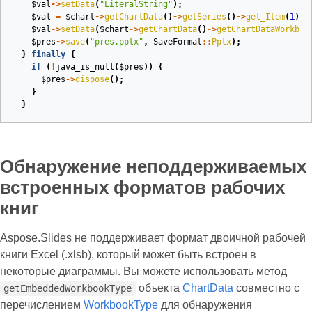
$val
->
setData
(
"LiteralString"
);
$val
=
$chart
->
getChartData
()
->
getSeries
()
->
get_Item
(
1
)
->
$val
->
setData
(
$chart
->
getChartData
()
->
getChartDataWorkboo
$pres
->
save
(
"pres.pptx"
,
SaveFormat
::
Pptx
);
}
finally
{
if
(
!
java_is_null
(
$pres
))
{
$pres
->
dispose
();
}
}
Обнаружение неподдерживаемых
встроенных форматов рабочих
книг
Aspose.Slides не поддерживает формат двоичной рабочей
книги Excel (.xlsb), который может быть встроен в
некоторые диаграммы. Вы можете использовать метод
объекта
ChartData
совместно с
getEmbeddedWorkbookType
перечислением
WorkbookType
для обнаружения