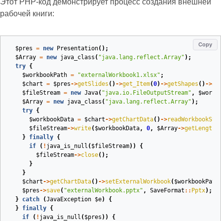
Этот PHP‑код демонстрирует процесс создания внешней
рабочей книги:
Copy
$pres
=
new
Presentation
();
$Array
=
new
java_class
(
"java.lang.reflect.Array"
);
try
{
$workbookPath
=
"externalWorkbook1.xlsx"
;
$chart
=
$pres
->
getSlides
()
->
get_Item
(
0
)
->
getShapes
()
->
ad
$fileStream
=
new
Java
(
"java.io.FileOutputStream"
,
$workb
$Array
=
new
java_class
(
"java.lang.reflect.Array"
);
try
{
$workbookData
=
$chart
->
getChartData
()
->
readWorkbookStr
$fileStream
->
write
(
$workbookData
,
0
,
$Array
->
getLength
(
}
finally
{
if
(
!
java_is_null
(
$fileStream
))
{
$fileStream
->
close
();
}
}
$chart
->
getChartData
()
->
setExternalWorkbook
(
$workbookPath
$pres
->
save
(
"externalWorkbook.pptx"
,
SaveFormat
::
Pptx
);
}
catch
(
JavaException
$e
)
{
}
finally
{
if
(
!
java_is_null
(
$pres
))
{