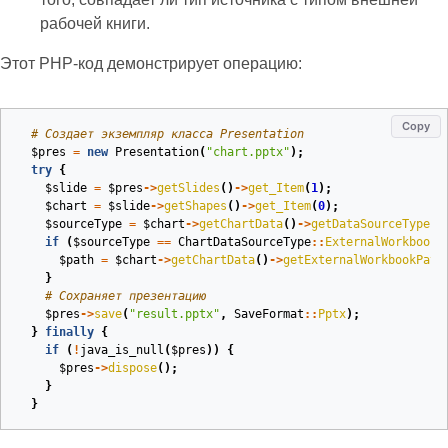
рабочей книги.
Этот PHP‑код демонстрирует операцию:
Copy
# Создает экземпляр класса Presentation
$pres
=
new
Presentation
(
"chart.pptx"
);
try
{
$slide
=
$pres
->
getSlides
()
->
get_Item
(
1
);
$chart
=
$slide
->
getShapes
()
->
get_Item
(
0
);
$sourceType
=
$chart
->
getChartData
()
->
getDataSourceType
()
if
(
$sourceType
==
ChartDataSourceType
::
ExternalWorkbook
)
$path
=
$chart
->
getChartData
()
->
getExternalWorkbookPath
}
# Сохраняет презентацию
$pres
->
save
(
"result.pptx"
,
SaveFormat
::
Pptx
);
}
finally
{
if
(
!
java_is_null
(
$pres
))
{
$pres
->
dispose
();
}
}