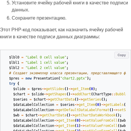
Установите ячейку рабочей книги в качестве подписи
данных.
Сохраните презентацию.
Этот PHP‑код показывает, как назначить ячейку рабочей
книги в качестве подписи данных диаграммы:
Copy
$lbl0
=
"Label 0 cell value"
;
$lbl1
=
"Label 1 cell value"
;
$lbl2
=
"Label 2 cell value"
;
# Создает экземпляр класса презентации, представляющего фай
$pres
=
new
Presentation
(
"chart2.pptx"
);
try
{
$slide
=
$pres
->
getSlides
()
->
get_Item
(
0
);
$chart
=
$slide
->
getShapes
()
->
addChart
(
ChartType
::
Bubble
,
$series
=
$chart
->
getChartData
()
->
getSeries
();
$dataLabelCollection
=
$series
->
get_Item
(
0
)
->
getLabels
();
$dataLabelCollection
->
getDefaultDataLabelFormat
()
->
setSho
$wb
=
$chart
->
getChartData
()
->
getChartDataWorkbook
();
$dataLabelCollection
->
get_Item
(
0
)
->
setValueFromCell
(
$wb
->
$dataLabelCollection
->
get_Item
(
1
)
->
setValueFromCell
(
$wb
->