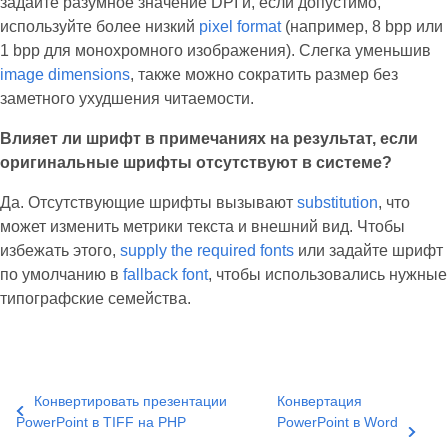
задайте разумное значение DPI и, если допустимо,
используйте более низкий
pixel format
(например, 8 bpp или
1 bpp для монохромного изображения). Слегка уменьшив
image dimensions
, также можно сократить размер без
заметного ухудшения читаемости.
Влияет ли шрифт в примечаниях на результат, если
оригинальные шрифты отсутствуют в системе?
Да. Отсутствующие шрифты вызывают
substitution
, что
может изменить метрики текста и внешний вид. Чтобы
избежать этого,
supply the required fonts
или задайте шрифт
по умолчанию в
fallback font
, чтобы использовались нужные
типографские семейства.
Конвертировать презентации
Конвертация
PowerPoint в TIFF на PHP
PowerPoint в Word