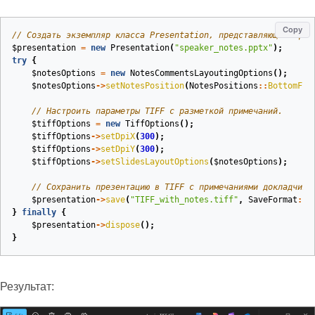
Copy
// Создать экземпляр класса Presentation, представляющего фай
$presentation
=
new
Presentation
(
"speaker_notes.pptx"
);
try
{
$notesOptions
=
new
NotesCommentsLayoutingOptions
();
$notesOptions
->
setNotesPosition
(
NotesPositions
::
BottomFul
// Настроить параметры TIFF с разметкой примечаний.
$tiffOptions
=
new
TiffOptions
();
$tiffOptions
->
setDpiX
(
300
);
$tiffOptions
->
setDpiY
(
300
);
$tiffOptions
->
setSlidesLayoutOptions
(
$notesOptions
);
// Сохранить презентацию в TIFF с примечаниями докладчика
$presentation
->
save
(
"TIFF_with_notes.tiff"
,
SaveFormat
::
T
}
finally
{
$presentation
->
dispose
();
}
Результат: