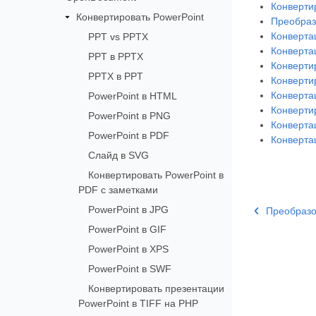
Конверти
Конвертировать PowerPoint
Преобраз
Конверта
PPT vs PPTX
Конверта
PPT в PPTX
Конверти
PPTX в PPT
Конверти
Конверта
PowerPoint в HTML
Конверти
PowerPoint в PNG
Конверта
PowerPoint в PDF
Конверта
Слайд в SVG
Конвертировать PowerPoint в
PDF с заметками
PowerPoint в JPG
Преобразо
PowerPoint в GIF
PowerPoint в XPS
PowerPoint в SWF
Конвертировать презентации
PowerPoint в TIFF на PHP