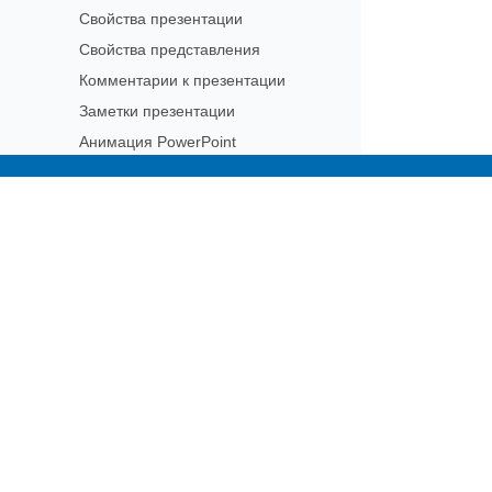
Свойства презентации
Свойства представления
Комментарии к презентации
Заметки презентации
Анимация PowerPoint
3D-презентация
Modern API
Subscribe to Aspose 
Презентация через VBA
Get monthly newsletters & offers di
Технические статьи
Миграция с Microsoft Office
Automation на Aspose
Миграция с более ранних версий
Aspose.Slides для PHP через Java
Известные проблемы
Часто задаваемые вопросы
Примеры