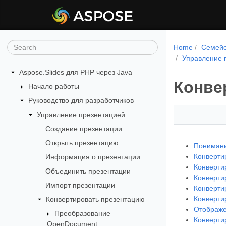
Home
Семейс
Управление 
Aspose.Slides для PHP через Java
Конвер
Начало работы
Руководство для разработчиков
Управление презентацией
Создание презентации
Открыть презентацию
Понимани
Конверти
Информация о презентации
Конверти
Объединить презентации
Конверти
Импорт презентации
Конверти
Конверти
Конвертировать презентацию
Отображе
Преобразование
Конверти
OpenDocument