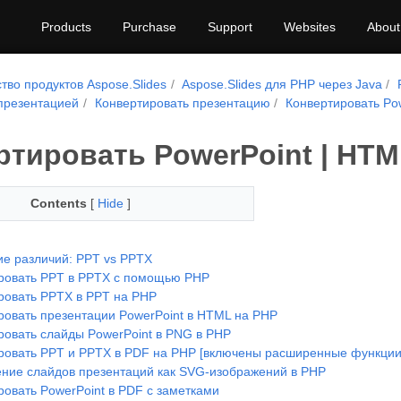
Products
Purchase
Support
Websites
About
тво продуктов Aspose.Slides
Aspose.Slides для PHP через Java
презентацией
Конвертировать презентацию
Конвертировать Po
тировать PowerPoint | HTML
Contents
[
Hide
]
е различий: PPT vs PPTX
ровать PPT в PPTX с помощью PHP
ровать PPTX в PPT на PHP
ровать презентации PowerPoint в HTML на PHP
ровать слайды PowerPoint в PNG в PHP
ровать PPT и PPTX в PDF на PHP [включены расширенные функции
ние слайдов презентаций как SVG‑изображений в PHP
ровать PowerPoint в PDF с заметками