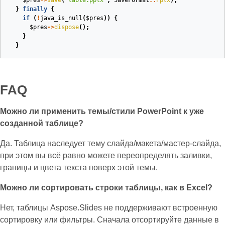
$pres
->
save
(
"table.pptx"
,
SaveFormat
::
Pptx
);
}
finally
{
if
(
!
java_is_null
(
$pres
))
{
$pres
->
dispose
();
}
}
FAQ
Можно ли применить темы/стили PowerPoint к уже
созданной таблице?
Да. Таблица наследует тему слайда/макета/мастер‑слайда,
при этом вы всё равно можете переопределять заливки,
границы и цвета текста поверх этой темы.
Можно ли сортировать строки таблицы, как в Excel?
Нет, таблицы Aspose.Slides не поддерживают встроенную
сортировку или фильтры. Сначала отсортируйте данные в