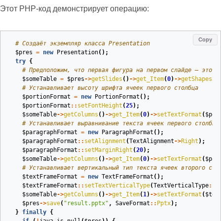
Этот PHP‑код демонстрирует операцию:
Copy
# Создаёт экземпляр класса Presentation
$pres
=
new
Presentation
();
try
{
# Предположим, что первая фигура на первом слайде — это т
$someTable
=
$pres
->
getSlides
()
->
get_Item
(
0
)
->
getShapes
()
# Устанавливает высоту шрифта ячеек первого столбца
$portionFormat
=
new
PortionFormat
();
$portionFormat
::
setFontHeight
(
25
);
$someTable
->
getColumns
()
->
get_Item
(
0
)
->
setTextFormat
(
$por
# Устанавливает выравнивание текста ячеек первого столбца
$paragraphFormat
=
new
ParagraphFormat
();
$paragraphFormat
::
setAlignment
(
TextAlignment
->
Right
);
$paragraphFormat
::
setMarginRight
(
20
);
$someTable
->
getColumns
()
->
get_Item
(
0
)
->
setTextFormat
(
$par
# Устанавливает вертикальный тип текста ячеек второго сто
$textFrameFormat
=
new
TextFrameFormat
();
$textFrameFormat
::
setTextVerticalType
(
TextVerticalType
::
V
$someTable
->
getColumns
()
->
get_Item
(
1
)
->
setTextFormat
(
$tex
$pres
->
save
(
"result.pptx"
,
SaveFormat
::
Pptx
);
}
finally
{