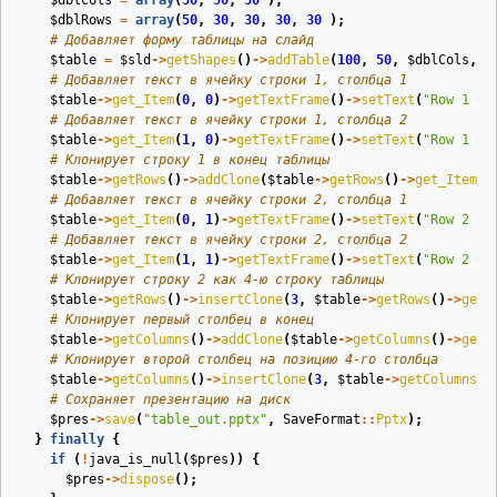
$dblCols
=
array
(
50
,
50
,
50
);
$dblRows
=
array
(
50
,
30
,
30
,
30
,
30
);
# Добавляет форму таблицы на слайд
$table
=
$sld
->
getShapes
()
->
addTable
(
100
,
50
,
$dblCols
,
$
# Добавляет текст в ячейку строки 1, столбца 1
$table
->
get_Item
(
0
,
0
)
->
getTextFrame
()
->
setText
(
"Row 1 Ce
# Добавляет текст в ячейку строки 1, столбца 2
$table
->
get_Item
(
1
,
0
)
->
getTextFrame
()
->
setText
(
"Row 1 Ce
# Клонирует строку 1 в конец таблицы
$table
->
getRows
()
->
addClone
(
$table
->
getRows
()
->
get_Item
(
0
# Добавляет текст в ячейку строки 2, столбца 1
$table
->
get_Item
(
0
,
1
)
->
getTextFrame
()
->
setText
(
"Row 2 Ce
# Добавляет текст в ячейку строки 2, столбца 2
$table
->
get_Item
(
1
,
1
)
->
getTextFrame
()
->
setText
(
"Row 2 Ce
# Клонирует строку 2 как 4‑ю строку таблицы
$table
->
getRows
()
->
insertClone
(
3
,
$table
->
getRows
()
->
get_
# Клонирует первый столбец в конец
$table
->
getColumns
()
->
addClone
(
$table
->
getColumns
()
->
get_
# Клонирует второй столбец на позицию 4‑го столбца
$table
->
getColumns
()
->
insertClone
(
3
,
$table
->
getColumns
()
# Сохраняет презентацию на диск
$pres
->
save
(
"table_out.pptx"
,
SaveFormat
::
Pptx
);
}
finally
{
if
(
!
java_is_null
(
$pres
))
{
$pres
->
dispose
();