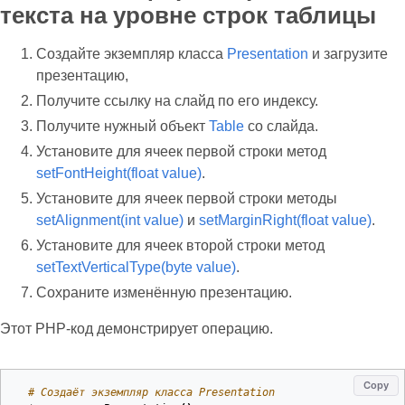
текста на уровне строк таблицы
Создайте экземпляр класса
Presentation
и загрузите
презентацию,
Получите ссылку на слайд по его индексу.
Получите нужный объект
Table
со слайда.
Установите для ячеек первой строки метод
setFontHeight(float value)
.
Установите для ячеек первой строки методы
setAlignment(int value)
и
setMarginRight(float value)
.
Установите для ячеек второй строки метод
setTextVerticalType(byte value)
.
Сохраните изменённую презентацию.
Этот PHP‑код демонстрирует операцию.
Copy
# Создаёт экземпляр класса Presentation