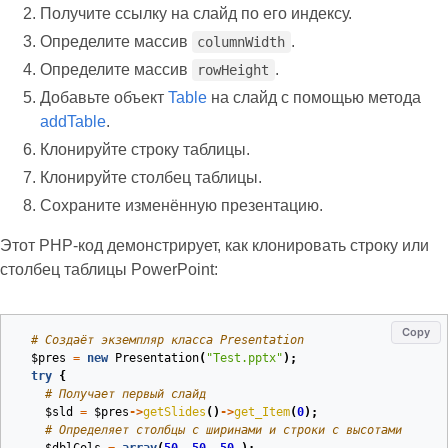
Получите ссылку на слайд по его индексу.
Определите массив
.
columnWidth
Определите массив
.
rowHeight
Добавьте объект
Table
на слайд с помощью метода
addTable
.
Клонируйте строку таблицы.
Клонируйте столбец таблицы.
Сохраните изменённую презентацию.
Этот PHP‑код демонстрирует, как клонировать строку или
столбец таблицы PowerPoint:
Copy
# Создаёт экземпляр класса Presentation
$pres
=
new
Presentation
(
"Test.pptx"
);
try
{
# Получает первый слайд
$sld
=
$pres
->
getSlides
()
->
get_Item
(
0
);
# Определяет столбцы с ширинами и строки с высотами