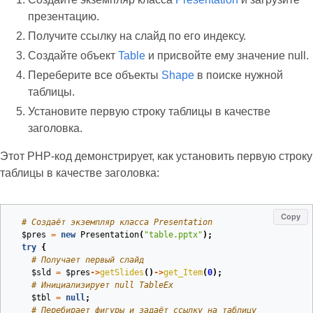
презентацию.
Получите ссылку на слайд по его индексу.
Создайте объект
Table
и присвойте ему значение null.
Переберите все объекты
Shape
в поиске нужной
таблицы.
Установите первую строку таблицы в качестве
заголовка.
Этот PHP‑код демонстрирует, как установить первую строку
таблицы в качестве заголовка:
Copy
# Создаёт экземпляр класса Presentation
$pres
=
new
Presentation
(
"table.pptx"
);
try
{
# Получает первый слайд
$sld
=
$pres
->
getSlides
()
->
get_Item
(
0
);
# Инициализирует null TableEx
$tbl
=
null
;
# Перебирает фигуры и задаёт ссылку на таблицу