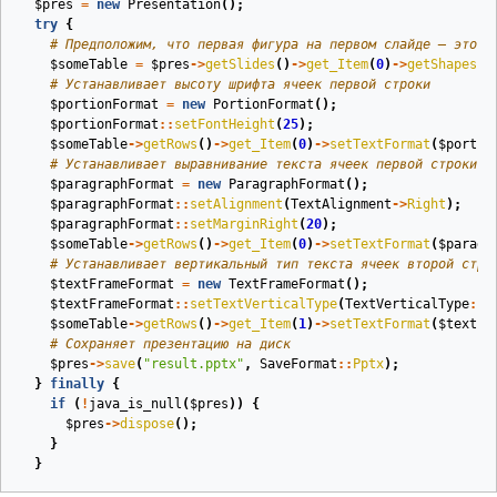
$pres
=
new
Presentation
();
try
{
# Предположим, что первая фигура на первом слайде — это т
$someTable
=
$pres
->
getSlides
()
->
get_Item
(
0
)
->
getShapes
()
# Устанавливает высоту шрифта ячеек первой строки
$portionFormat
=
new
PortionFormat
();
$portionFormat
::
setFontHeight
(
25
);
$someTable
->
getRows
()
->
get_Item
(
0
)
->
setTextFormat
(
$portio
# Устанавливает выравнивание текста ячеек первой строки и
$paragraphFormat
=
new
ParagraphFormat
();
$paragraphFormat
::
setAlignment
(
TextAlignment
->
Right
);
$paragraphFormat
::
setMarginRight
(
20
);
$someTable
->
getRows
()
->
get_Item
(
0
)
->
setTextFormat
(
$paragr
# Устанавливает вертикальный тип текста ячеек второй стро
$textFrameFormat
=
new
TextFrameFormat
();
$textFrameFormat
::
setTextVerticalType
(
TextVerticalType
::
V
$someTable
->
getRows
()
->
get_Item
(
1
)
->
setTextFormat
(
$textFr
# Сохраняет презентацию на диск
$pres
->
save
(
"result.pptx"
,
SaveFormat
::
Pptx
);
}
finally
{
if
(
!
java_is_null
(
$pres
))
{
$pres
->
dispose
();
}
}