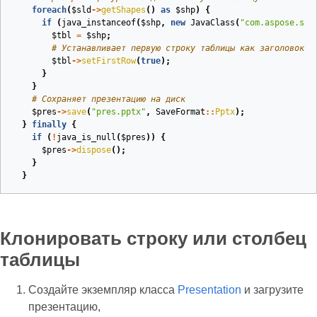
foreach
(
$sld
->
getShapes
()
as
$shp
)
{
if
(
java_instanceof
(
$shp
,
new
JavaClass
(
"com.aspose.sli
$tbl
=
$shp
;
# Устанавливает первую строку таблицы как заголовок
$tbl
->
setFirstRow
(
true
);
}
}
# Сохраняет презентацию на диск
$pres
->
save
(
"pres.pptx"
,
SaveFormat
::
Pptx
);
}
finally
{
if
(
!
java_is_null
(
$pres
))
{
$pres
->
dispose
();
}
}
Клонировать строку или столбец
таблицы
Создайте экземпляр класса
Presentation
и загрузите
презентацию,