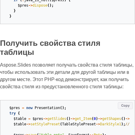
if
(
!
java_is_null
(
$pres
))
{
$pres
->
dispose
();
}
}
Получить свойства стиля
таблицы
Aspose.Slides позволяет получать свойства стиля таблицы,
чтобы использовать эти детали для другой таблицы или в
другом месте. Этот PHP‑код демонстрирует, как получить
свойства стиля из предустановленного стиля таблицы:
Copy
$pres
=
new
Presentation
();
try
{
$table
=
$pres
->
getSlides
()
->
get_Item
(
0
)
->
getShapes
()
->
ad
$table
->
setStylePreset
(
TableStylePreset
->
DarkStyle1
);
// и