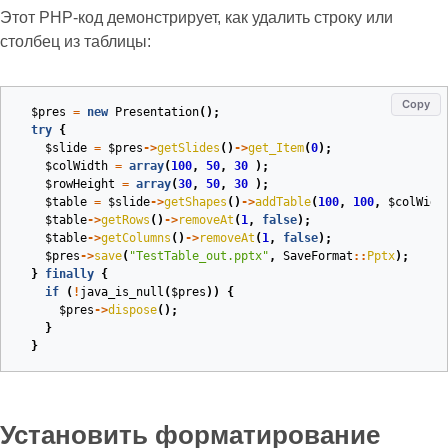
Этот PHP‑код демонстрирует, как удалить строку или
столбец из таблицы:
Copy
$pres
=
new
Presentation
();
try
{
$slide
=
$pres
->
getSlides
()
->
get_Item
(
0
);
$colWidth
=
array
(
100
,
50
,
30
);
$rowHeight
=
array
(
30
,
50
,
30
);
$table
=
$slide
->
getShapes
()
->
addTable
(
100
,
100
,
$colWidt
$table
->
getRows
()
->
removeAt
(
1
,
false
);
$table
->
getColumns
()
->
removeAt
(
1
,
false
);
$pres
->
save
(
"TestTable_out.pptx"
,
SaveFormat
::
Pptx
);
}
finally
{
if
(
!
java_is_null
(
$pres
))
{
$pres
->
dispose
();
}
}
Установить форматирование