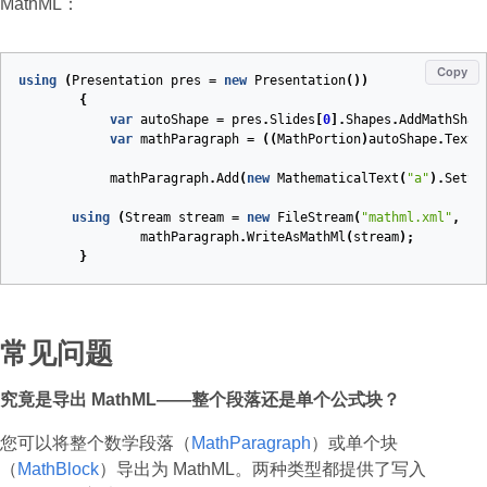
MathML：
Copy
using
(
Presentation
pres
=
new
Presentation
())
{
var
autoShape
=
pres
.
Slides
[
0
].
Shapes
.
AddMathShap
var
mathParagraph
=
((
MathPortion
)
autoShape
.
TextF
mathParagraph
.
Add
(
new
MathematicalText
(
"a"
).
SetSu
using
(
Stream
stream
=
new
FileStream
(
"mathml.xml"
,
Fi
mathParagraph
.
WriteAsMathMl
(
stream
);
}
常见问题
究竟是导出 MathML——整个段落还是单个公式块？
您可以将整个数学段落（
MathParagraph
）或单个块
（
MathBlock
）导出为 MathML。两种类型都提供了写入