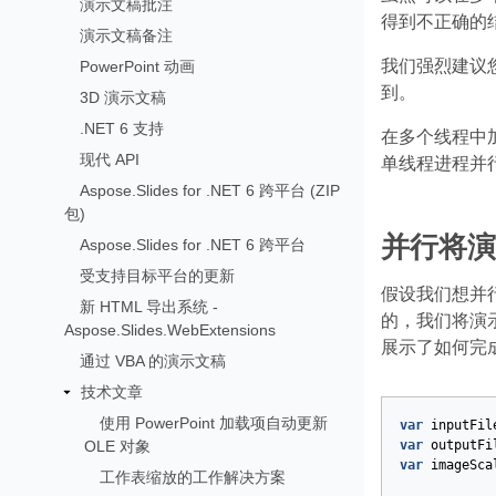
演示文稿批注
得到不正确的
演示文稿备注
我们强烈建议
PowerPoint 动画
到。
3D 演示文稿
.NET 6 支持
在多个线程中
现代 API
单线程进程并
Aspose.Slides for .NET 6 跨平台 (ZIP
包)
并行将演
Aspose.Slides for .NET 6 跨平台
受支持目标平台的更新
假设我们想并行
新 HTML 导出系统 -
的，我们将演
Aspose.Slides.WebExtensions
展示了如何完
通过 VBA 的演示文稿
技术文章
使用 PowerPoint 加载项自动更新
var
inputFil
OLE 对象
var
outputFi
var
imageSca
工作表缩放的工作解决方案