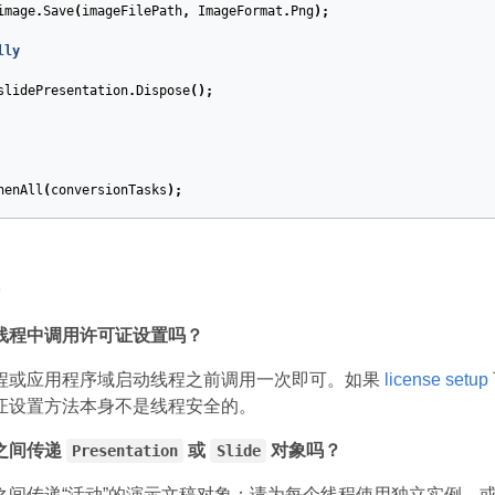
image
.
Save
(
imageFilePath
,
ImageFormat
.
Png
);
lly
slidePresentation
.
Dispose
();
henAll
(
conversionTasks
);
线程中调用许可证设置吗？
程或应用程序域启动线程之前调用一次即可。如果
license setup
证设置方法本身不是线程安全的。
之间传递
或
对象吗？
Presentation
Slide
之间传递“活动”的演示文稿对象：请为每个线程使用独立实例，