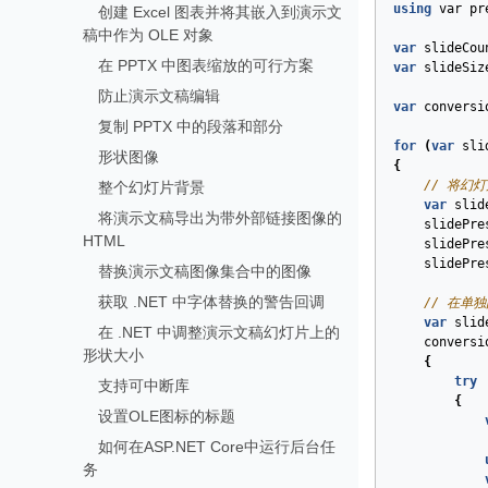
using
var
pr
创建 Excel 图表并将其嵌入到演示文
稿中作为 OLE 对象
var
slideCou
在 PPTX 中图表缩放的可行方案
var
slideSiz
防止演示文稿编辑
var
conversi
复制 PPTX 中的段落和部分
for
(
var
sli
形状图像
{
// 将幻
整个幻灯片背景
var
slid
将演示文稿导出为带外部链接图像的
slidePre
HTML
slidePre
slidePre
替换演示文稿图像集合中的图像
获取 .NET 中字体替换的警告回调
// 在单
var
slid
在 .NET 中调整演示文稿幻灯片上的
conversi
形状大小
{
try
支持可中断库
{
设置OLE图标的标题
如何在ASP.NET Core中运行后台任
务