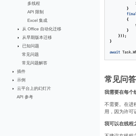
多线程
}
API 限制
fina
{
Excel 集成
从 Office 自动化迁移
}
}));
从早期版本迁移
}
已知问题
await
Task
.
W
常见问题
常见问题解答
插件
常见问答
示例
云平台上的幻灯片
我需要在每个
API 参考
不需要。在进
用，因为许可
我可以在线程
不建议在线程