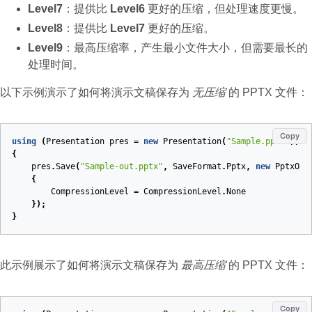
Level7
：提供比
Level6
更好的压缩，但处理速度更慢。
Level8
：提供比
Level7
更好的压缩。
Level9
：最高压缩率，产生最小文件大小，但需要最长的
处理时间。
以下示例演示了如何将演示文稿保存为
无压缩
的 PPTX 文件：
Copy
using
(
Presentation
pres
=
new
Presentation
(
"Sample.pptx"
))
{
pres
.
Save
(
"Sample-out.pptx"
,
SaveFormat
.
Pptx
,
new
PptxOpt
{
CompressionLevel
=
CompressionLevel
.
None
});
}
此示例展示了如何将演示文稿保存为
最高压缩
的 PPTX 文件：
Copy