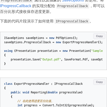
属性以及抽象的
SaveOptions
类使用。将
ProgressCallback
IProgressCallback
的实现分配给
，即可以
ProgressCallback
百分比形式接收保存进度更新。
下面的代码片段演示了如何使用
。
IProgressCallback
Copy
ISaveOptions
saveOptions
=
new
PdfOptions
();
saveOptions
.
ProgressCallback
=
new
ExportProgressHandler
();
using
(
Presentation
presentation
=
new
Presentation
(
"Sample.p
{
presentation
.
Save
(
"Output.pdf"
,
SaveFormat
.
Pdf
,
saveOptio
}
Copy
class
ExportProgressHandler
:
IProgressCallback
{
public
void
Reporting
(
double
progressValue
)
{
// 在此使用进度百分比值。
int
progress
=
Convert
.
ToInt32
(
progressValue
);