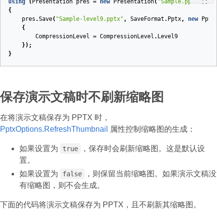
using
(
Presentation
pres
=
new
Presentation
(
"Sample.pptx"
))
{
pres
.
Save
(
"Sample-level9.pptx"
,
SaveFormat
.
Pptx
,
new
Pptx
{
CompressionLevel
=
CompressionLevel
.
Level9
});
}
保存演示文稿时不刷新缩略图
在将演示文稿保存为 PPTX 时，
PptxOptions.RefreshThumbnail
属性控制缩略图的生成：
如果设置为
，保存时会刷新缩略图。这是默认设
true
置。
如果设置为
，则保留当前缩略图。如果演示文稿没
false
有缩略图，则不会生成。
下面的代码将演示文稿保存为 PPTX，且不刷新其缩略图。