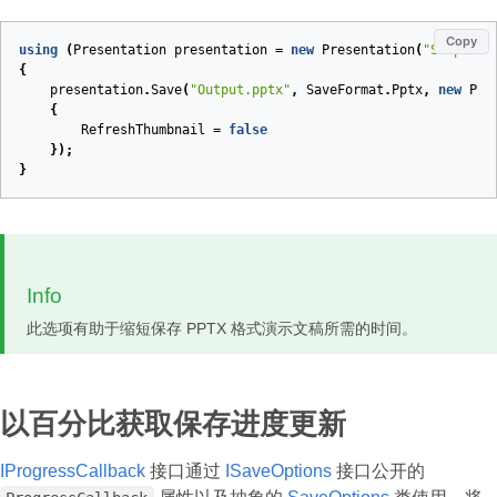
Copy
using
(
Presentation
presentation
=
new
Presentation
(
"Sample.p
{
presentation
.
Save
(
"Output.pptx"
,
SaveFormat
.
Pptx
,
new
Ppt
{
RefreshThumbnail
=
false
});
}
Info
此选项有助于缩短保存 PPTX 格式演示文稿所需的时间。
以百分比获取保存进度更新
IProgressCallback
接口通过
ISaveOptions
接口公开的